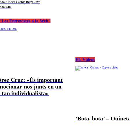
nda: Obeses i Cobla Berga Jove
nda: Suu
Les Entrevistes a la Web"
Els Vídeos
Pérez Cruz: «És important
mocionar-nos junts en un
tan individualista»
‘Bota, bota’ – Ouineta