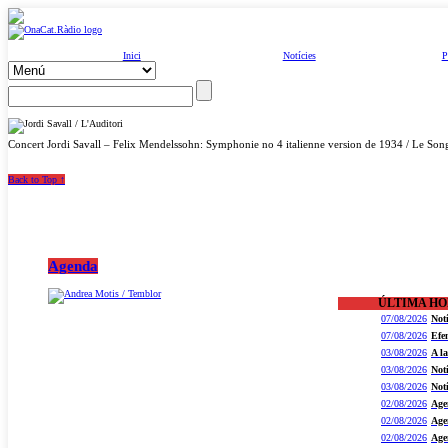
Inici
Notícies
P
Concert Jordi Savall – Felix Mendelssohn: Symphonie no 4 italienne version de 1934 / Le Song
Back to Top ↑
Agenda
ÚLTIMA H
07/08/2026
Not
07/08/2026
Efe
03/08/2026
A l
03/08/2026
Not
03/08/2026
Not
02/08/2026
Age
02/08/2026
Age
02/08/2026
Age