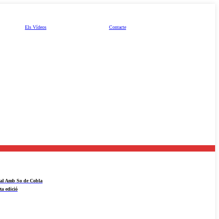
Els Vídeos
Contacte
ival Amb So de Cobla
ta edició