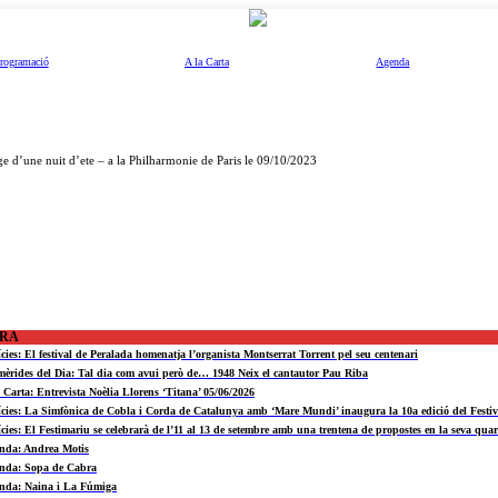
rogramació
A la Carta
Agenda
e d’une nuit d’ete – a la Philharmonie de Paris le 09/10/2023
ORA
ícies: El festival de Peralada homenatja l’organista Montserrat Torrent pel seu centenari
mèrides del Dia: Tal dia com avui però de… 1948 Neix el cantautor Pau Riba
a Carta: Entrevista Noèlia Llorens ‘Titana’ 05/06/2026
ícies: La Simfònica de Cobla i Corda de Catalunya amb ‘Mare Mundi’ inaugura la 10a edició del Fest
ícies: El Festimariu se celebrarà de l’11 al 13 de setembre amb una trentena de propostes en la seva quar
nda: Andrea Motis
nda: Sopa de Cabra
nda: Naina i La Fúmiga