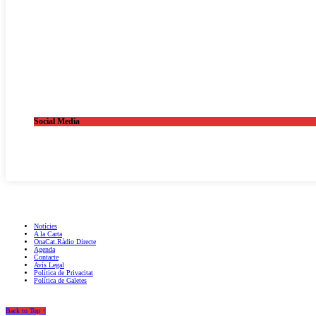
Social Media
OnaCat.Ràdio -- Powered by OnaCat.Ràdio
Notícies
A la Carta
OnaCat.Ràdio Directe
Agenda
Contacte
Avís Legal
Política de Privacitat
Política de Galetes
Back to Top ↑