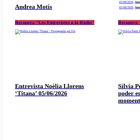
02/08/2026
Age
Andrea Motis
02/08/2026
Age
Recupera "Les Entrevistes a la Ràdio"
Recupera "
Entrevista Noèlia Llorens
Sílvia 
‘Titana’ 05/06/2026
poder e
moment 