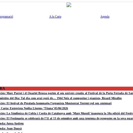
rogramació
A la Carta
Agenda
ORA
ícies: Marc Parrot i el Quartet Brossa porten el seu univers creatiu al Festival de la Porta Ferrada de Sa
mèrides del Dia: Tal dia com avui però de… 1944 Neix el compositor i pianista, Ricard Miralles
ícies: El festival de Peralada homenatja l’organista Montserrat Torrent pel seu centenari
a Carta: Entrevista Noèlia Llorens ‘Titana’ 05/06/2026
ícies: La Simfònica de Cobla i Corda de Catalunya amb ‘Mare Mundi’ inaugura la 10a edició del Fest
ícies: El Festimariu se celebrarà de l’11 al 13 de setembre amb una trentena de propostes en la seva quar
nda: Anna Andreu
nda: Joan Dausà