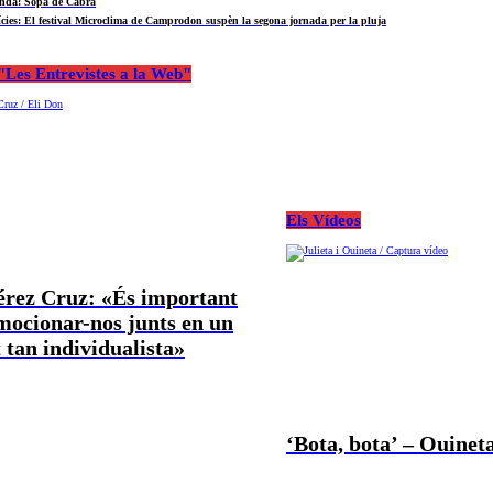
nda: Sopa de Cabra
ícies: El festival Microclima de Camprodon suspèn la segona jornada per la pluja
Les Entrevistes a la Web"
Els Vídeos
Pérez Cruz: «És important
mocionar-nos junts en un
tan individualista»
‘Bota, bota’ – Ouineta