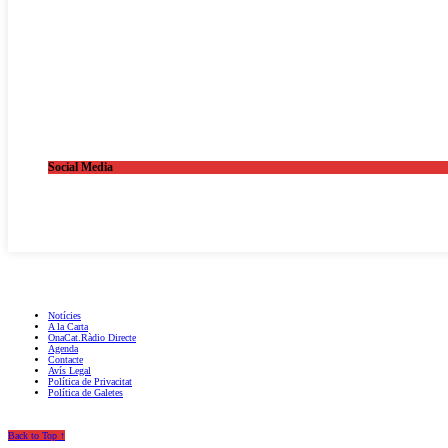
Social Media
OnaCat.Ràdio -- Powered by OnaCat.Ràdio
Notícies
A la Carta
OnaCat.Ràdio Directe
Agenda
Contacte
Avís Legal
Política de Privacitat
Política de Galetes
Back to Top ↑