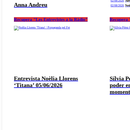
02/08/2026
Age
Anna Andreu
02/08/2026
Not
Recupera "Les Entrevistes a la Ràdio"
Recupera "
Entrevista Noèlia Llorens
Sílvia 
‘Titana’ 05/06/2026
poder e
moment 