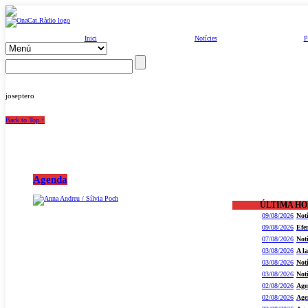
Inici
Notícies
P
joseptero
Back to Top ↑
Agenda
ÚLTIMA H
09/08/2026
Not
09/08/2026
Efe
07/08/2026
Not
03/08/2026
A l
03/08/2026
Not
03/08/2026
Not
02/08/2026
Age
02/08/2026
Age