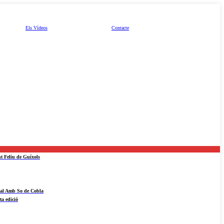
Els Vídeos
Contacte
nt Feliu de Guíxols
ival Amb So de Cobla
ta edició