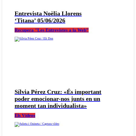
Entrevista Noèlia Llorens
‘Titana’ 05/06/2026
Recupera "Les Entrevistes a la Web"
Sílvia Pérez Cruz: «És important
poder emocionar-nos junts en un
moment tan individualista»
Els Vídeos