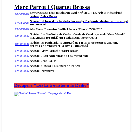
Marc Parrot i Quartet Brossa
Efemèrides del Dia: Tal dia com avui però de… 1976 Neix el guitarrista i
08/08/2026
cantant, Salva Racero
Notícies: El festival de Peralada homenatja l’organista Montserrat Torrent pel
07/08/2026
seu centenari
03/08/2026
A la Carta: Entrevista Noèlia Llorens ‘Titana’ 05/06/2026
Notícies: La Simfònica de Cobla i Corda de Catalunya amb ‘Mare Mundi’
03/08/2026
inaugura la 10a edició del Festival Amb So de Cobla
Notícies: El Festimariu se celebrarà de l’11 al 13 de setembre amb una
03/08/2026
trentena de propostes en la seva quarta edició
02/08/2026
Agenda: Marc Parrot i Quartet Brossa
02/08/2026
Agenda: Judit Neddermann i Gio Symphonia
02/08/2026
Agenda: Joan Dausà
02/08/2026
Agenda: Ginestà i Els Amics de les Arts
02/08/2026
Agenda: Partiperes
Recupera "Les Entrevistes a la Ràdio"