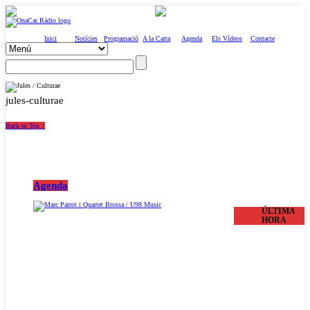
Inici
Notícies
Programació
A la Carta
Agenda
Els Vídeos
Contacte
jules-culturae
Back to Top ↑
Agenda
ÚLTIMA
HORA