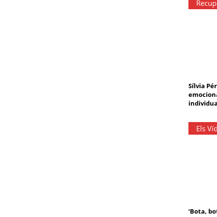
Recupe
Sílvia Pé
emociona
individua
Els Ví
‘Bota, bo