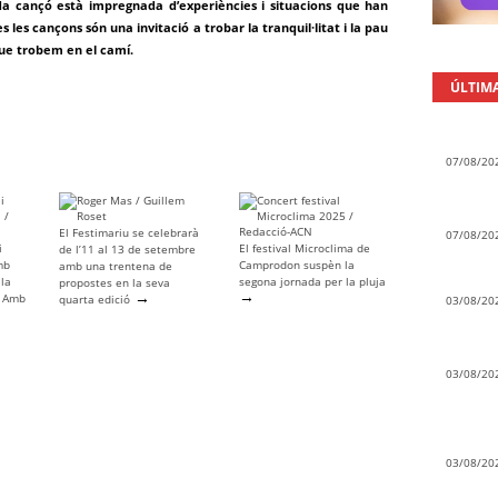
ada cançó està impregnada d’experiències i situacions que han
es les cançons són una invitació a trobar la tranquil·litat i la pau
 que trobem en el camí.
ÚLTIM
07/08/20
El Festimariu se celebrarà
07/08/20
i
El festival Microclima de
de l’11 al 13 de setembre
mb
Camprodon suspèn la
amb una trentena de
 la
segona jornada per la pluja
propostes en la seva
→
→
l Amb
quarta edició
03/08/20
03/08/20
03/08/20