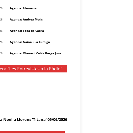
26
Agenda: Filomena
26
Agenda: Andrea Motis
26
Agenda: Sopa de Cabra
26
Agenda: Naina i La Fúmiga
26
Agenda: Obeses i Cobla Berga Jove
ra "Les Entrevistes a la Ràdio"
a Noèlia Llorens ‘Titana’ 05/06/2026