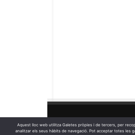
Aquest lloc web utilitza Galetes pròpies i de tercers, per recop
analitzar els seus hàbits de navegació. Pot acceptar totes les ga