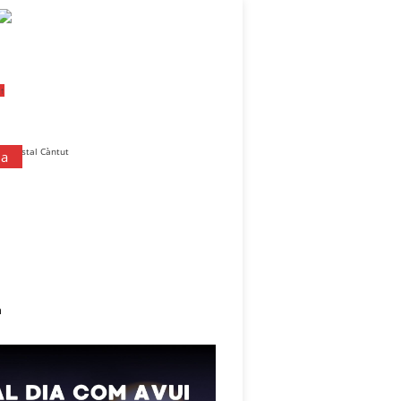
 ↑
da
a