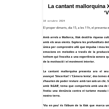
La cantant mallorquina X
‘V
10 octubre 2024
El proper dimarts, dia 15, a les 11h, el presenta
Amb arrels a Mallorca, Xisk destil·la riquesa cu
amb els seus oients. Explora les profunditats de
única per comprendre allò que impulsa i mou les
emocions en melodies a través de la producció 
tothom qui l’escolta a una experiència sonora qu
de la motivació i el moviment interior.
La cantant mallorquina presenta ara el seu
avançat ‘Sinceritat’ i ‘Càmera lenta’, dos teme
s’haurien de poder reviure amb tan sols un clic.
amb ‘AGAB’, tema que comparteix amb una de les
l’estiu: una denúncia contra el turisme massiu i 
nostra terra.
‘Viu en pau’ és l’àlbum de la Xisk que marca un