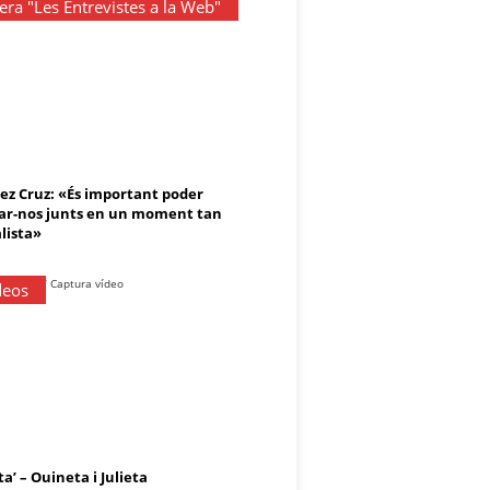
ra "Les Entrevistes a la Web"
rez Cruz: «És important poder
r-nos junts en un moment tan
lista»
deos
ta’ – Ouineta i Julieta