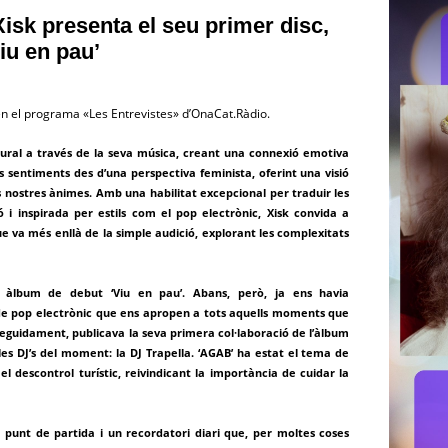
isk presenta el seu primer disc,
iu en pau’
 en el programa «Les Entrevistes» d’OnaCat.Ràdio.
ltural a través de la seva música, creant una connexió emotiva
ls sentiments des d’una perspectiva feminista, oferint una visió
 nostres ànimes. Amb una habilitat excepcional per traduir les
i inspirada per estils com el pop electrònic, Xisk convida a
e va més enllà de la simple audició, explorant les complexitats
 àlbum de debut ‘Viu en pau’. Abans, però, ja ens havia
s de pop electrònic que ens apropen a tots aquells moments que
 Seguidament, publicava la seva primera col·laboració de l’àlbum
 DJ’s del moment: la DJ Trapella. ‘AGAB’ ha estat el tema de
el descontrol turístic, reivindicant la importància de cuidar la
 punt de partida i un recordatori diari que, per moltes coses