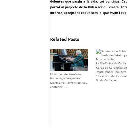
dolentes que passin a la vida, tot continua. C
portat al projecte de la Xisk a ser qui és ara. Tot
interior, acceptant el que som, el que vivim i el
Related Posts
La Simfònica de Cobla 
Corda de Catalunya a
‘Mare Mundi’ inaugura
El festival de Peralada
10a edició del Festiva
homenatja l’organista
→
So de Cobla
Montserrat Torrent pel seu
→
centenari