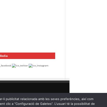
 Media
ar-li publicitat relacionada amb les seves preferències, així com
t clic a “Configuració de Galetes”. L'usuari té la possibilitat de