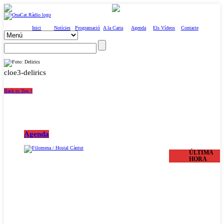
Inici
Notícies
Programació
A la Carta
Agenda
Els Vídeos
Contacte
cloe3-delirics
Back to Top ↑
Agenda
ÚLTIMA
HORA