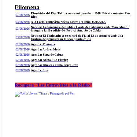
Filomena
Efemèrides del Dia: Tal dia com avui però de… 1948 Neix el cantautor Pau
07/08/2026
Riba
03/08/2026
A la Carta: Entrevista Noèlia Llorens ‘Titana’ 05/06/2026
Notícies: La Simfònica de Cobla i Corda de Catalunya amb ‘Mare Mundi’
03/08/2026
inaugura la 10a edició del Festival Amb So de Cobla
Notícies: El Festimariu se celebrarà de l’11 al 13 de setembre amb una
03/08/2026
trentena de propostes en la seva quarta edició
02/08/2026
Agenda: Filomena
02/08/2026
Agenda: Andrea Motis
02/08/2026
Agenda: Sopa de Cabra
02/08/2026
Agenda: Naina i La Fúmiga
02/08/2026
Agenda: Obeses i Cobla Berga Jove
02/08/2026
Agenda: Suu
Recupera "Les Entrevistes a la Ràdio"