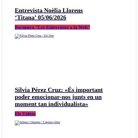
Entrevista Noèlia Llorens
‘Titana’ 05/06/2026
Recupera "Les Entrevistes a la Web"
Sílvia Pérez Cruz: «És important
poder emocionar-nos junts en un
moment tan individualista»
Els Vídeos