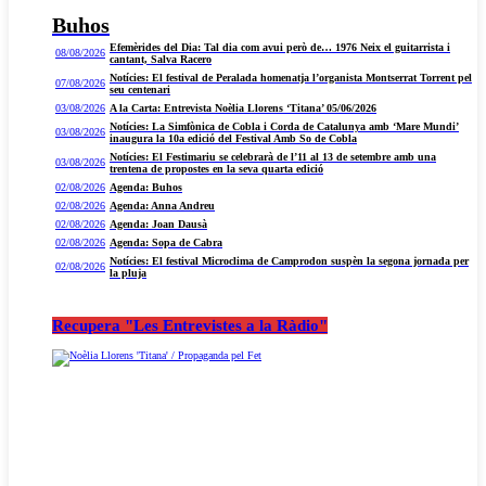
Buhos
Efemèrides del Dia: Tal dia com avui però de… 1976 Neix el guitarrista i
08/08/2026
cantant, Salva Racero
Notícies: El festival de Peralada homenatja l’organista Montserrat Torrent pel
07/08/2026
seu centenari
03/08/2026
A la Carta: Entrevista Noèlia Llorens ‘Titana’ 05/06/2026
Notícies: La Simfònica de Cobla i Corda de Catalunya amb ‘Mare Mundi’
03/08/2026
inaugura la 10a edició del Festival Amb So de Cobla
Notícies: El Festimariu se celebrarà de l’11 al 13 de setembre amb una
03/08/2026
trentena de propostes en la seva quarta edició
02/08/2026
Agenda: Buhos
02/08/2026
Agenda: Anna Andreu
02/08/2026
Agenda: Joan Dausà
02/08/2026
Agenda: Sopa de Cabra
Notícies: El festival Microclima de Camprodon suspèn la segona jornada per
02/08/2026
la pluja
Recupera "Les Entrevistes a la Ràdio"