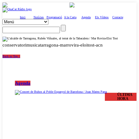
Inici
Notícies
Programació
A la Carta
Agenda
Els Vídeos
Contacte
conservatorimusicatarragona-marrovira-eloitost-acn
Back to Top ↑
Agenda
ÚLTIMA
HORA