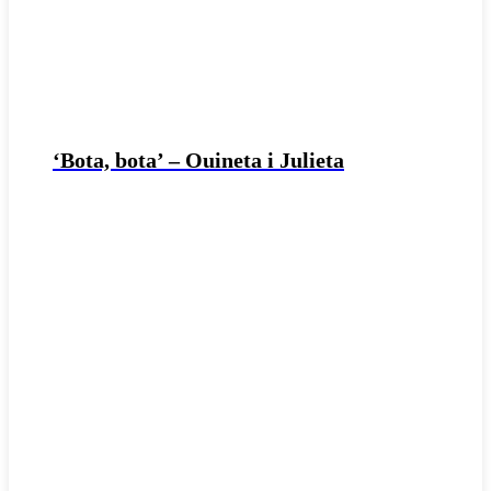
‘Bota, bota’ – Ouineta i Julieta