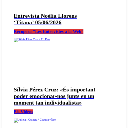
Entrevista Noèlia Llorens
‘Titana’ 05/06/2026
Recupera "Les Entrevistes a la Web"
Sílvia Pérez Cruz: «És important
poder emocionar-nos junts en un
moment tan individualista»
Els Vídeos