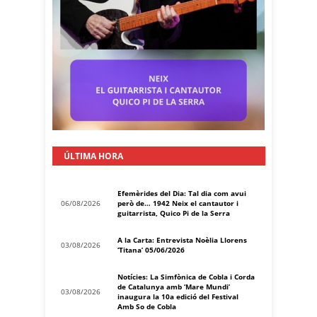
ÚLTIMA HORA
Efemèrides del Dia: Tal dia com avui
06/08/2026
però de… 1942 Neix el cantautor i
guitarrista, Quico Pi de la Serra
A la Carta: Entrevista Noèlia Llorens
03/08/2026
‘Titana’ 05/06/2026
Notícies: La Simfònica de Cobla i Corda
de Catalunya amb ‘Mare Mundi’
03/08/2026
inaugura la 10a edició del Festival
Amb So de Cobla