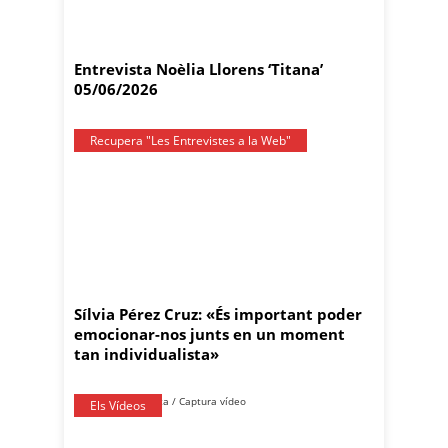
Entrevista Noèlia Llorens ‘Titana’
05/06/2026
Recupera "Les Entrevistes a la Web"
Sílvia Pérez Cruz: «És important poder
emocionar-nos junts en un moment
tan individualista»
Els Vídeos