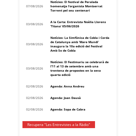
Notícies: El festival de Peralada
07/08/2026
homenatja l’organista Montserrat
Torrent pel seu centenari
A la Carta: Entrevista Noèlia Llorens
03/08/2026
‘Titana’ 05/06/2026
Notícies: La Simfònica de Cobla i Corda
de Catalunya amb ‘Mare Mundi’
03/08/2026
inaugura la 10a edició del Festival
Amb So de Cobla
Notícies: El Festimariu se celebrarà de
l’11 al 13 de setembre amb una
03/08/2026
trentena de propostes en la seva
quarta edició
02/08/2026
Agenda: Anna Andreu
02/08/2026
Agenda: Joan Dausà
02/08/2026
Agenda: Sopa de Cabra
Recupera "Les Entrevistes a la Ràdio"