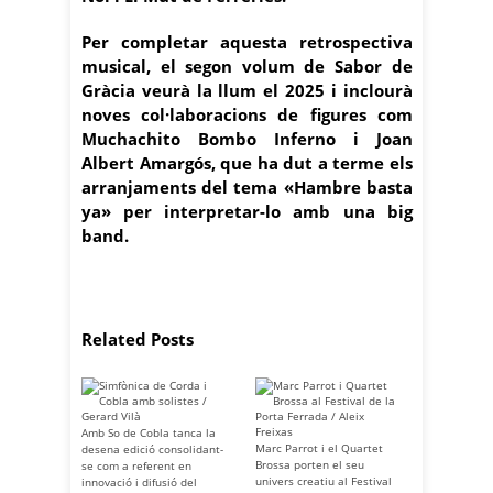
Per completar aquesta retrospectiva
musical, el segon volum de Sabor de
Gràcia veurà la llum el 2025 i inclourà
noves col·laboracions de figures com
Muchachito Bombo Inferno i Joan
Albert Amargós, que ha dut a terme els
arranjaments del tema «Hambre basta
ya» per interpretar-lo amb una big
band.
Related Posts
Amb So de Cobla tanca la
Marc Parrot i el Quartet
desena edició consolidant-
Brossa porten el seu
se com a referent en
univers creatiu al Festival
innovació i difusió del