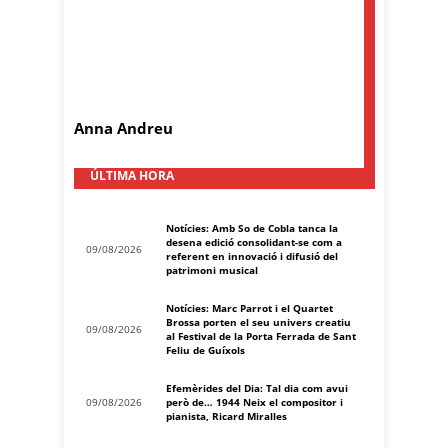
Anna Andreu
ÚLTIMA HORA
Notícies: Amb So de Cobla tanca la
desena edició consolidant-se com a
09/08/2026
referent en innovació i difusió del
patrimoni musical
Notícies: Marc Parrot i el Quartet
Brossa porten el seu univers creatiu
09/08/2026
al Festival de la Porta Ferrada de Sant
Feliu de Guíxols
Efemèrides del Dia: Tal dia com avui
09/08/2026
però de… 1944 Neix el compositor i
pianista, Ricard Miralles