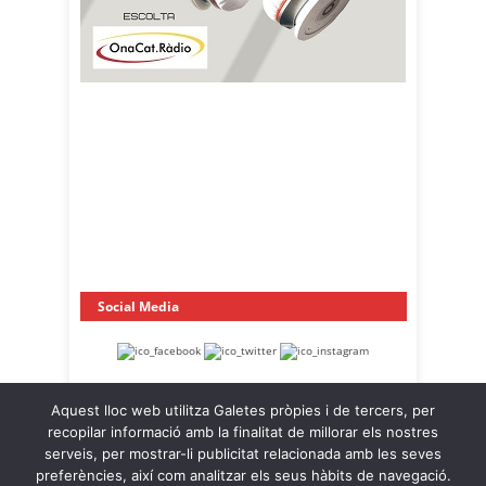
Social Media
Aquest lloc web utilitza Galetes pròpies i de tercers, per
recopilar informació amb la finalitat de millorar els nostres
serveis, per mostrar-li publicitat relacionada amb les seves
preferències, així com analitzar els seus hàbits de navegació.