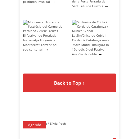
→
de la Porta Ferrada de
patrimoni musical
→
Sant Feliu de Guíxols
El festival de Peralada
La Simfònica de Cobla i
homenatja l’organista
Corda de Catalunya amb
Montserrat Torrent pel
‘Mare Mundi’ inaugura la
→
seu centenari
10a edició del Festival
→
Amb So de Cobla
Back to Top ↑
Agenda