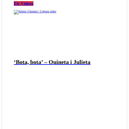
Els Vídeos
‘Bota, bota’ – Ouineta i Julieta