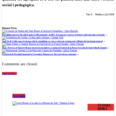
social i pedagògica.
Text: Redacció/ACN
Related Posts
Portalblau tanca la 19a edició amb 12.500 assistents, un 98% d’ocupació i catorze propostes amb entrades esgotades
→
Amb So de Cobla tanca la desena edició consolidant-se com a referent en innovació i difusió del patrimoni musical
→
Marc Parrot i el Quartet Brossa porten el seu univers creatiu al Festival de la Porta Ferrada de Sant Feliu de Guíxols
→
El festival de Peralada homenatja l’organista Montserrat Torrent pel seu centenari
→
Comments are closed.
Back to Top ↑
Agenda
ÚLTIMA
HORA