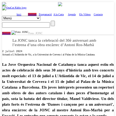
Inici
Notícies
Programació
A la Carta
Agenda
Els Vídeos
Contacte
Foto: JONC
Notícies
La JONC tanca la celebració del 30è aniversari amb
l’estrena d’una obra encàrrec d’Antoni Ros-Marbà
2 juliol 2024
Actuarà a L’Atlàntida de Vic, a la Universitat de Cervera i al Palau de la Música Catalana.
La Jove Orquestra Nacional de Catalunya tanca aquest estiu els
actes de celebració dels seus 30 anys d’història amb tres concerts
molt especials: el 13 de juliol a L’Atlàntida de Vic, el 14 de juliol a
la Universitat de Cervera i el 15 de juliol al Palau de la Música
Catalana a Barcelona. Els joves intèrprets presenten un repertori
amb obres de dos autors catalans i dues peces d’homenatge al
país, sota la batuta del director titular, Manel Valdivieso. Un dels
plats forts és l’estrena de ‘Danses i cançons per a un aniversari’,
obra encàrrec de la JONC al mestre Antoni Ros-Marbà per a
l’ocasió. Les entrades per aquests concerts ja estan a la venda.