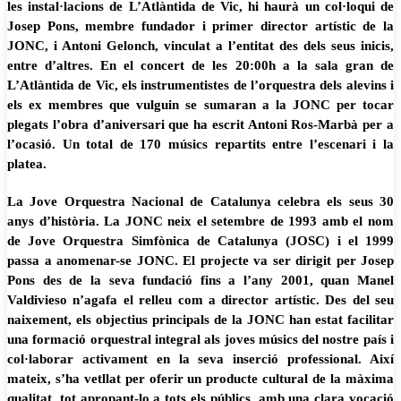
les instal·lacions de L’Atlàntida de Vic, hi haurà un col·loqui de
Josep Pons, membre fundador i primer director artístic de la
JONC, i Antoni Gelonch, vinculat a l’entitat des dels seus inicis,
entre d’altres. En el concert de les 20:00h a la sala gran de
L’Atlàntida de Vic, els instrumentistes de l’orquestra dels alevins i
els ex membres que vulguin se sumaran a la JONC per tocar
plegats l’obra d’aniversari que ha escrit Antoni Ros-Marbà per a
l’ocasió. Un total de 170 músics repartits entre l’escenari i la
platea.
La Jove Orquestra Nacional de Catalunya celebra els seus 30
anys d’història. La JONC neix el setembre de 1993 amb el nom
de Jove Orquestra Simfònica de Catalunya (JOSC) i el 1999
passa a anomenar-se JONC. El projecte va ser dirigit per Josep
Pons des de la seva fundació fins a l’any 2001, quan Manel
Valdivieso n’agafa el relleu com a director artístic. Des del seu
naixement, els objectius principals de la JONC han estat facilitar
una formació orquestral integral als joves músics del nostre país i
col·laborar activament en la seva inserció professional. Així
mateix, s’ha vetllat per oferir un producte cultural de la màxima
qualitat, tot apropant-lo a tots els públics, amb una clara vocació