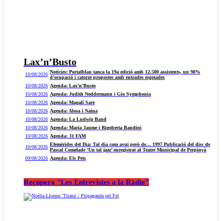
Lax’n’Busto
Notícies: Portalblau tanca la 19a edició amb 12.500 assistents, un 98%
10/08/2026
d’ocupació i catorze propostes amb entrades esgotades
10/08/2026
Agenda: Lax’n’Busto
10/08/2026
Agenda: Judith Neddermann i Gio Symphonia
10/08/2026
Agenda: Magalí Sare
10/08/2026
Agenda: Alosa i Naina
10/08/2026
Agenda: La Ludwig Band
10/08/2026
Agenda: Maria Jaume i Rigoberta Bandini
10/08/2026
Agenda: 31 FAM
Efemèrides del Dia: Tal dia com avui però de… 1997 Publicació del disc de
10/08/2026
Pascal Comelade ‘Un tal jazz’ enregistrat al Teatre Municipal de Perpinyà
09/08/2026
Agenda: Els Pets
Recupera "Les Entrevistes a la Ràdio"