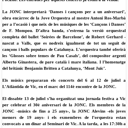
La JONC interpretarà ‘Danses i cançons per a un aniversari’,
obra encàrrec de la Jove Orquestra al mestre Antoni Ros-Marbà
per a l’ocasió i que neix de les músiques de les ‘Cançons i Danses’
de F. Mompou. D’altra banda, s’estrena la versió orquestral
completa del ballet ‘Soirées de Barcelone’, de Robert Gerhard -
nascut a Valls, que es nodreix igualment de tot un seguit de
cançons i balls populars de Catalunya. L’orquestra també oferirà
les ‘Glosses sobre temes de Pau Casals’, del compositor argentí
Alberto Ginastera, de pare català i mare italiana. I l’homenatge
del britànic Benjamin Britten a Catalunya, ‘Mont Juïc’.
Els músics prepararan els concerts del 6 al 12 de juliol a
L’Atlàntida de Vic, en el marc del 114è encontre de la JONC.
El dissabte 13 de juliol s’ha organitzat una jornada festiva a Vic
per celebrar el 30è aniversari de la JONC. Els membres de la
JONC -músics de fins a 25 anys-, la JONC Alevins -els joves
menors de 19 anys- i els exmembres de l’orquestra estan
convocats a un dinar al Seminari de Vic. A la tarda, a les 17:30h a