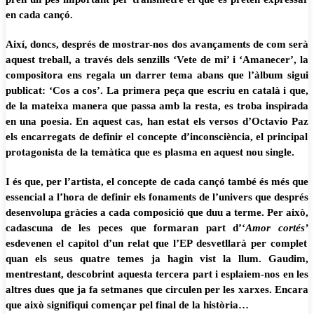
en cada cançó.
Així, doncs, després de mostrar-nos
dos avançaments
de com serà
aquest treball, a través dels
senzills ‘Vete de mi’
i ‘
Amanecer’
, la
compositora
ens regala un darrer tema abans que l’àlbum sigui
publicat
:
‘Cos a cos’
. La
primera peça que escriu en català
i que,
de la mateixa manera que passa amb la resta,
es troba inspirada
en una poesia
. En aquest cas, han estat els
versos d’Octavio Paz
els encarregats de definir el concepte d’
inconsciència
, el principal
protagonista de la temàtica
que es plasma en aquest nou single.
I és que, per l’artista,
el concepte de cada cançó també és més que
essencial
a l’hora de definir els fonaments de l’univers que després
desenvolupa gràcies a cada composició que duu a terme. Per això,
cadascuna de les peces que formaran part d’‘
Amor cortés’
esdevenen el capítol d’un relat que l’EP desvetllarà per complet
quan els seus quatre temes ja hagin vist la llum
. Gaudim,
mentrestant, descobrint aquesta tercera part i esplaiem-nos en les
altres dues que ja fa setmanes que circulen per les xarxes. Encara
que això signifiqui començar pel final de la història…