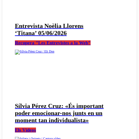
Entrevista Noèlia Llorens
‘Titana’ 05/06/2026
Recupera "Les Entrevistes a la Web"
Sílvia Pérez Cruz: «És important
poder emocionar-nos junts en un
moment tan individualista»
Els Vídeos