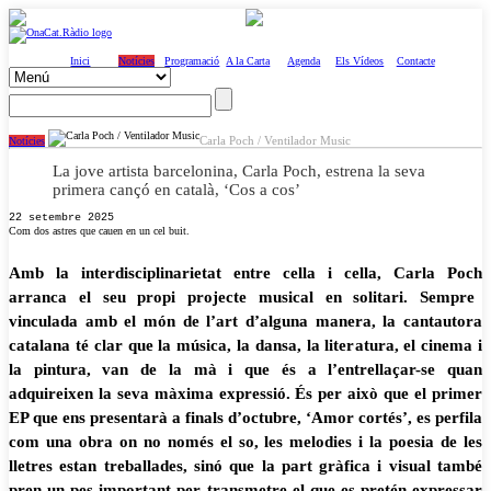
Inici
Notícies
Programació
A la Carta
Agenda
Els Vídeos
Contacte
Carla Poch / Ventilador Music
Notícies
La jove artista barcelonina, Carla Poch, estrena la seva
primera cançó en català, ‘Cos a cos’
22 setembre 2025
Com dos astres que cauen en un cel buit.
Amb la
interdisciplinarietat
entre cella i cella,
Carla Poch
arranca el seu propi projecte musical en solitari. Sempre
vinculada amb el món de l’art d’alguna manera, la
cantautora
catalana
té clar que la música, la dansa, la literatura, el cinema i
la pintura, van de la mà i que és a l’entrellaçar-se quan
adquireixen la seva màxima expressió. És per això que el
primer
EP
que ens presentarà a
finals d’octubre
, ‘Amor cortés’, es perfila
com una obra on
no només el so, les melodies i la poesia de les
lletres estan treballades, sinó que la part gràfica i visual també
pren un pes important
per transmetre el que es pretén expressar