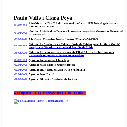
Paula Valls i Clara Peya
Efemèrides del Dia: Tal dia com avui però de… 1976 Neix el guitarrista i
08/08/2026
cantant, Salva Racero
Notícies: El festival de Peralada homenatja l’organista Montserrat Torrent pel
07/08/2026
seu centenari
03/08/2026
A la Carta: Entrevista Noèlia Llorens ‘Titana’ 05/06/2026
Notícies: La Simfònica de Cobla i Corda de Catalunya amb ‘Mare Mundi’
03/08/2026
inaugura la 10a edició del Festival Amb So de Cobla
Notícies: El Festimariu se celebrarà de l’11 al 13 de setembre amb una
03/08/2026
trentena de propostes en la seva quarta edició
02/08/2026
Agenda: Paula Valls i Clara Peya
02/08/2026
Agenda: Marc Parrot i Quartet Brossa
02/08/2026
Agenda: Judit Neddermann i Gio Symphonia
02/08/2026
Agenda: Joan Dausà
02/08/2026
Agenda: Ginestà i Els Amics de les Arts
Recupera "Les Entrevistes a la Ràdio"