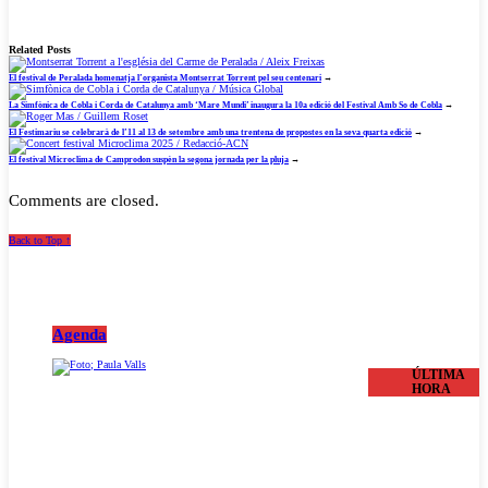
Related Posts
El festival de Peralada homenatja l’organista Montserrat Torrent pel seu centenari
→
La Simfònica de Cobla i Corda de Catalunya amb ‘Mare Mundi’ inaugura la 10a edició del Festival Amb So de Cobla
→
El Festimariu se celebrarà de l’11 al 13 de setembre amb una trentena de propostes en la seva quarta edició
→
El festival Microclima de Camprodon suspèn la segona jornada per la pluja
→
Comments are closed.
Back to Top ↑
Agenda
ÚLTIMA
HORA