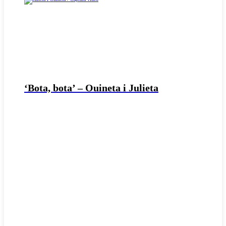
‘Bota, bota’ – Ouineta i Julieta