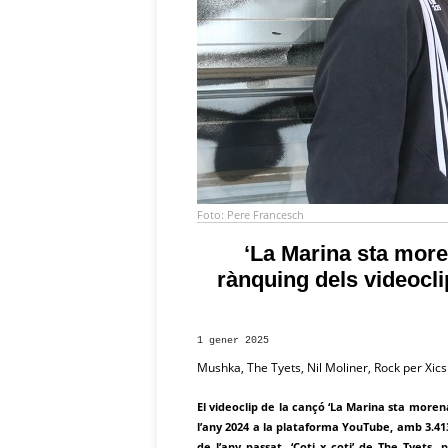
Foto: Pere Francesch
‘La Marina sta more
rànquing dels videocl
1 gener 2025
Mushka, The Tyets, Nil Moliner, Rock per Xics 
El videoclip de la cançó ‘La Marina sta morena
l’any 2024 a la plataforma YouTube, amb 3.413
de l’any passat, ‘Coti x coti’ de The Tyets, 