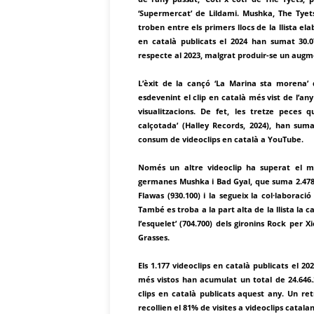
‘Supermercat’ de Lildami. Mushka, The Tyet
troben entre els primers llocs de la llista e
en català publicats el 2024 han sumat 30.
respecte al 2023, malgrat produir-se un augm
L’èxit de la cançó ‘La Marina sta morena’ 
esdevenint el clip en català més vist de l’an
visualitzacions. De fet, les tretze peces
calçotada’ (Halley Records, 2024), han sumat
consum de videoclips en català a YouTube.
Només un altre videoclip ha superat el mil
germanes Mushka i Bad Gyal, que suma 2.478.100
Flawas (930.100) i la segueix la col·laboració
També es troba a la part alta de la llista la ca
l’esquelet’ (704.700) dels gironins Rock per 
Grasses.
Els 1.177 videoclips en català publicats el 2
més vistos han acumulat un total de 24.646
clips en català publicats aquest any. Un ret
recollien el 81% de visites a videoclips catalan