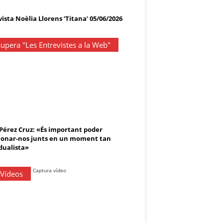
ista Noèlia Llorens ‘Titana’ 05/06/2026
upera "Les Entrevistes a la Web"
 Pérez Cruz: «És important poder
onar-nos junts en un moment tan
dualista»
 Vídeos