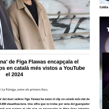
Cobla
na’ de Figa Flawas encapçala el
ips en català més vistos a YouTube
el 2024
i La Fúmiga, entre els primers llocs.
’ del duet vallenc Figa Flawas ha estat el clip en català més vist de
.000 visualitzacions. Una xifra que es troba per sota del guanyador
però que supera el clip que va encapçalar la llista l’any anterior,