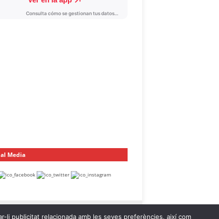
ial Media
ar-li publicitat relacionada amb les seves preferències, així com