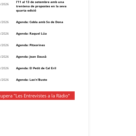
l’11 al 13 de setembre amb una
8/2026
trentena de propostes en la seva
quarta edició
8/2026
Agenda: Cobla amb So de Dona
8/2026
Agenda: Raquel Lúa
8/2026
Agenda: Pitxorines
8/2026
Agenda: Joan Dausà
8/2026
Agenda: El Petit de Cal Eril
8/2026
Agenda: Lax’n’Busto
upera "Les Entrevistes a la Ràdio"