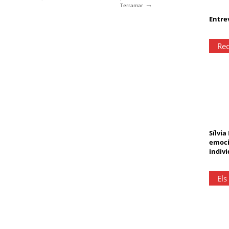
→
Terramar
Entrev
Rec
Sílvia
emoci
indivi
Els