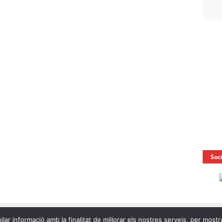
Soc
ilar informació amb la finalitat de millorar els nostres serveis, per mostr