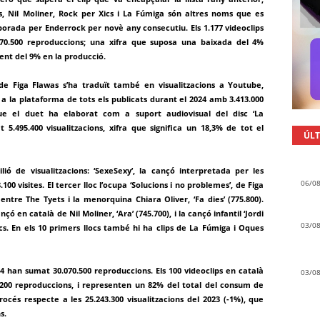
s, Nil Moliner, Rock per Xics i La Fúmiga són altres noms que es
laborada per Enderrock per novè any consecutiu. Els 1.177 videoclips
070.500 reproduccions; una xifra que suposa una baixada del 4%
ent del 9% en la producció.
de Figa Flawas s’ha traduït també en visualitzacions a Youtube,
y a la plataforma de tots els publicats durant el 2024 amb 3.413.000
 que el duet ha elaborat com a suport audiovisual del disc ‘La
 5.495.400 visualitzacions, xifra que significa un 18,3% de tot el
ÚLT
ió de visualitzacions: ‘SexeSexy’, la cançó interpretada per les
06/0
 visites. El tercer lloc l’ocupa ‘Solucions i no problemes’, de Figa
 entre The Tyets i la menorquina Chiara Oliver, ‘Fa dies’ (775.800).
nçó en català de Nil Moliner, ‘Ara’ (745.700), i la cançó infantil ‘Jordi
03/0
Xics. En els 10 primers llocs també hi ha clips de La Fúmiga i Oques
024 han sumat 30.070.500 reproduccions. Els 100 videoclips en català
03/0
.200 reproduccions, i representen un 82% del total del consum de
rocés respecte a les 25.243.300 visualitzacions del 2023 (-1%), que
s.