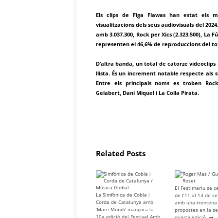
Els clips de Figa Flawas han estat els mé
visualitzacions dels seus audiovisuals del 202
amb 3.037.300, Rock per Xics (2.323.500), La F
representen el 46,6% de reproduccions del tot
D’altra banda, un total de catorze videoclips 
llista. És un increment notable respecte als s
Entre els principals noms es troben Rock
Gelabert, Dani Miquel i La Colla Pirata.
Related Posts
El Festimariu se c
La Simfònica de Cobla i
de l’11 al 13 de s
Corda de Catalunya amb
amb una trentena
‘Mare Mundi’ inaugura la
propostes en la s
→
10a edició del Festival Amb
quarta edició