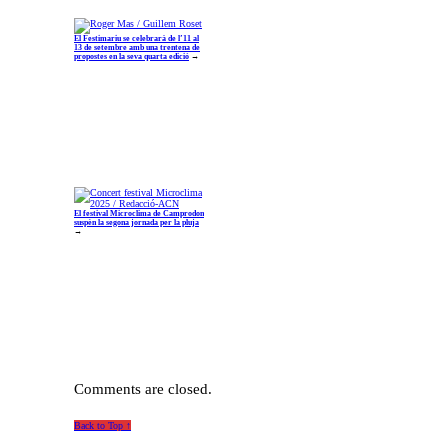
El Festimariu se celebrarà de l’11 al
13 de setembre amb una trentena de
propostes en la seva quarta edició
→
El festival Microclima de Camprodon
suspèn la segona jornada per la pluja
→
Comments are closed.
Back to Top ↑