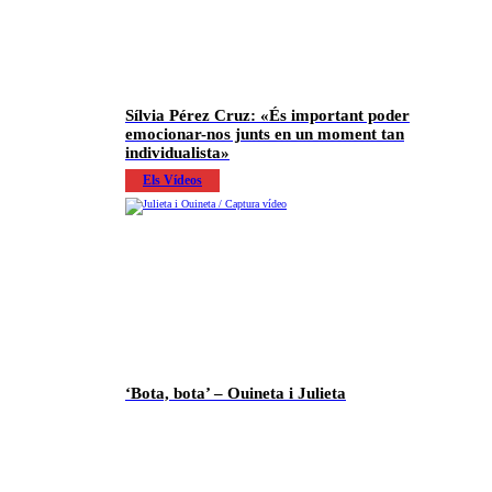
Sílvia Pérez Cruz: «És important poder
emocionar-nos junts en un moment tan
individualista»
Els Vídeos
‘Bota, bota’ – Ouineta i Julieta