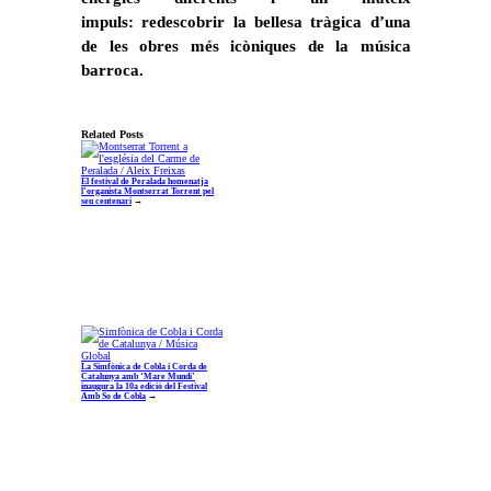
impuls: redescobrir la bellesa tràgica d’una
de les obres més icòniques de la música
barroca.
Related Posts
El festival de Peralada homenatja
l’organista Montserrat Torrent pel
seu centenari
→
La Simfònica de Cobla i Corda de
Catalunya amb ‘Mare Mundi’
inaugura la 10a edició del Festival
Amb So de Cobla
→