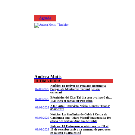
Agenda
Andrea Motis
ÚLTIMA HORA
Notícies: El festival de Peralada homenatja
07/08/2026
l’organista Montserrat Torrent pel seu
centenari
Efemèrides del Dia: Tal dia com avui però de…
07/08/2026
1948 Neix el cantautor Pau Riba
A la Carta: Entrevista Noèlia Llorens ‘Titana’
03/08/2026
05/06/2026
Notícies: La Simfònica de Cobla i Corda de
03/08/2026
Catalunya amb ‘Mare Mundi’ inaugura la 10a
edició del Festival Amb So de Cobla
Notícies: El Festimariu se celebrarà de l’11 al
03/08/2026
13 de setembre amb una trentena de propostes
en la seva quarta edició