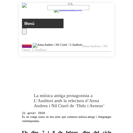
Anna Andreu i Nil
Notícies
Ciuró / L'Auditori
La música antiga protagonista a
L’Auditori amb la relectura d’Anna
Andreu i Nil Ciuró de ‘Dido i Aeneas’
21 gener 2026
És un viatge sonor en dos actes que connecta música antiga i llenguatges
contemporanis.
Els dies 7 i 8 de febrer, dins del cicle