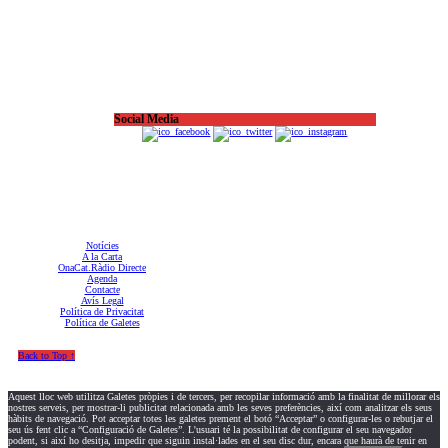
Social Media
OnaCat.Ràdio -- Powered by OnaCat.Ràdio
Notícies
A la Carta
OnaCat.Ràdio Directe
Agenda
Contacte
Avís Legal
Política de Privacitat
Política de Galetes
Back to Top ↑
Aquest lloc web utilitza Galetes pròpies i de tercers, per recopilar informació amb la finalitat de millorar els
nostres serveis, per mostrar-li publicitat relacionada amb les seves preferències, així com analitzar els seus
hàbits de navegació. Pot acceptar totes les galetes prement el botó “Acceptar” o configurar-les o rebutjar el
seu ús fent clic a “Configuració de Galetes”. L'usuari té la possibilitat de configurar el seu navegador
podent, si així ho desitja, impedir que siguin instal·lades en el seu disc dur, encara que haurà de tenir en