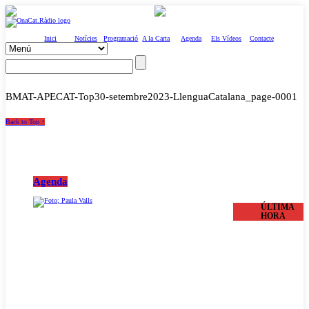
Inici
Notícies
Programació
A la Carta
Agenda
Els Vídeos
Contacte
BMAT-APECAT-Top30-setembre2023-LlenguaCatalana_page-0001
Back to Top ↑
Agenda
ÚLTIMA
HORA