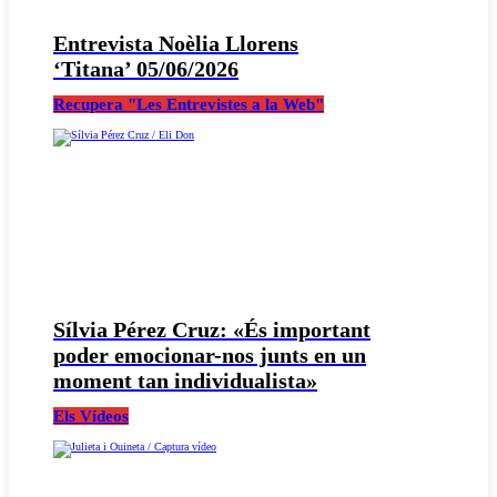
Entrevista Noèlia Llorens
‘Titana’ 05/06/2026
Recupera "Les Entrevistes a la Web"
Sílvia Pérez Cruz: «És important
poder emocionar-nos junts en un
moment tan individualista»
Els Vídeos