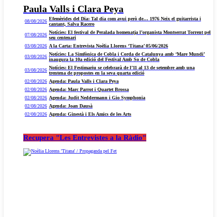
Paula Valls i Clara Peya
Efemèrides del Dia: Tal dia com avui però de… 1976 Neix el guitarrista i
08/08/2026
cantant, Salva Racero
Notícies: El festival de Peralada homenatja l’organista Montserrat Torrent pel
07/08/2026
seu centenari
03/08/2026
A la Carta: Entrevista Noèlia Llorens ‘Titana’ 05/06/2026
Notícies: La Simfònica de Cobla i Corda de Catalunya amb ‘Mare Mundi’
03/08/2026
inaugura la 10a edició del Festival Amb So de Cobla
Notícies: El Festimariu se celebrarà de l’11 al 13 de setembre amb una
03/08/2026
trentena de propostes en la seva quarta edició
02/08/2026
Agenda: Paula Valls i Clara Peya
02/08/2026
Agenda: Marc Parrot i Quartet Brossa
02/08/2026
Agenda: Judit Neddermann i Gio Symphonia
02/08/2026
Agenda: Joan Dausà
02/08/2026
Agenda: Ginestà i Els Amics de les Arts
Recupera "Les Entrevistes a la Ràdio"