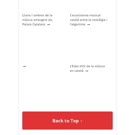
Llums i ombres de la
L’ecosistema musical
música emergent als
català entre la nostàlgia i
→
→
Països Catalans
l’algoritme
→
L’Edat d’Or de la música
→
en català
Back to Top ↑