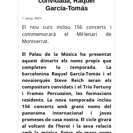
convidada, Raquel
García-Tomás
7 maig 2024
El nou curs inclou 156 concerts i
commemorarà el Mil·lenari de
Montserrat.
El Palau de la Música ha presentat
aquest dimarts els noms propis que
completen la temporada. La
barcelonina Raquel García-Tomás i el
novaiorquès Steve Reich seran els
compositors convidats i el Trio Fortuny
i Frames Percussion, les formacions
residents. La nova temporada inclou
156 concerts amb grans noms del
panorama internacional i joves
promeses de casa nostra. El cicle girarà
al voltant de l’heroi i la seva relació
amb la música. Entre els grans noms