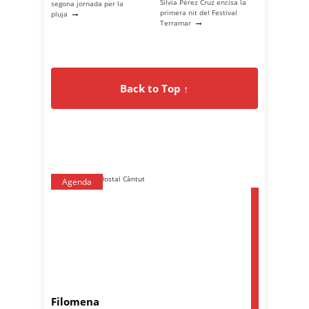
Sílvia Pérez Cruz encisa la
segona jornada per la
→
primera nit del Festival
pluja
→
Terramar
Back to Top ↑
Agenda
Filomena