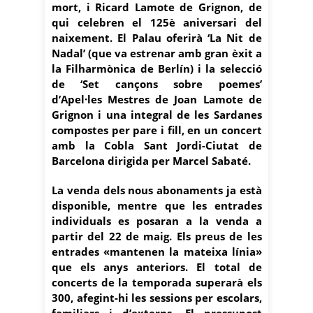
mort, i Ricard Lamote de Grignon, de
qui celebren el 125è aniversari del
naixement. El Palau oferirà ‘La Nit de
Nadal’ (que va estrenar amb gran èxit a
la Filharmònica de Berlín) i la selecció
de ‘Set cançons sobre poemes’
d’Apel·les Mestres de Joan Lamote de
Grignon i una integral de les Sardanes
compostes per pare i fill, en un concert
amb la Cobla Sant Jordi-Ciutat de
Barcelona dirigida per Marcel Sabaté.
La venda dels nous abonaments ja està
disponible, mentre que les entrades
individuals es posaran a la venda a
partir del 22 de maig. Els preus de les
entrades «mantenen la mateixa línia»
que els anys anteriors. El total de
concerts de la temporada superarà els
300, afegint-hi les sessions per escolars,
familiars i d’externs. El pressupost