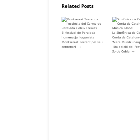
Related Posts
El festival de Peralada
La Simfònica de Co
homenatja l’organista
Corda de Catalun
Montserrat Torrent pel seu
‘Mare Mundi’ inau
→
centenari
10a edició del Fes
→
So de Cobla