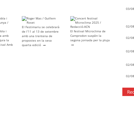
03/0
02/0
El Festimariu se celebrarà
bla i
El festival Microclima de
de l’11 al 13 de setembre
ya amb
Camprodon suspèn la
amb una trentena de
02/0
gura la
segona jornada per la pluja
propostes en la seva
→
→
tival Amb
quarta edició
02/0
02/0
02/0
Rec