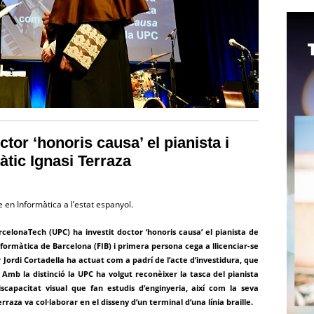
tor ‘honoris causa’ el pianista i
àtic Ignasi Terraza
 en Informàtica a l’estat espanyol.
rcelonaTech (UPC) ha investit doctor ‘honoris causa’ el pianista de
nformàtica de Barcelona (FIB) i primera persona cega a llicenciar-se
r Jordi Cortadella ha actuat com a padrí de l’acte d’investidura, que
. Amb la distinció la UPC ha volgut reconèixer la tasca del pianista
apacitat visual que fan estudis d’enginyeria, així com la seva
raza va col·laborar en el disseny d’un terminal d’una línia braille.