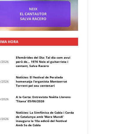
IMA HORA
Efemèrides del Dia: Tal dia com avui
8/2026
però de… 1976 Neix el guitarrista i
cantant, Salva Racero
Notícies: El festival de Peralada
8/2026
homenatja l’organista Montserrat
Torrent pel seu centenari
A la Carta: Entrevista Noèlia Llorens
8/2026
‘Titana’ 05/06/2026
Notícies: La Simfònica de Cobla i Corda
de Catalunya amb ‘Mare Mundi’
8/2026
inaugura la 10a edició del Festival
Amb So de Cobla