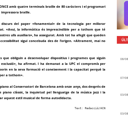
ONCE amb quatre terminals braille de 80 caràcters i el programari
a impressora braille.
u discurs del paper «fonamental» de la tecnologia per millorar
at. «Avui, la informàtica és imprescindible per a tothom que té
nostres ulls auxiliars», ha assegurat. Amb tot ha afegit que queden
ÚLT
cessibilitat sigui concebuda des de l’origen. «Altrament, mai no
s que obliguin a desenvolupar dispositius i programes que siguin
08/0
p exclusió», ha afirmat. I ha demanat a la UPC el compromís per
porin en la seva formació el coneixement i la capacitat perquè la
 per a tothom».
07/0
 piano al Conservatori de Barcelona amb onze anys, dos després de
e piano clàssic, la inquietud pel llenguatge de la música jazz i la
03/0
rar aquest estil musical de forma autodidacta.
Text: Redacció/ACN
03/0