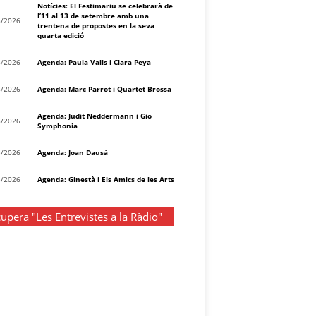
Notícies: El Festimariu se celebrarà de
l’11 al 13 de setembre amb una
8/2026
trentena de propostes en la seva
quarta edició
8/2026
Agenda: Paula Valls i Clara Peya
8/2026
Agenda: Marc Parrot i Quartet Brossa
Agenda: Judit Neddermann i Gio
8/2026
Symphonia
8/2026
Agenda: Joan Dausà
8/2026
Agenda: Ginestà i Els Amics de les Arts
upera "Les Entrevistes a la Ràdio"