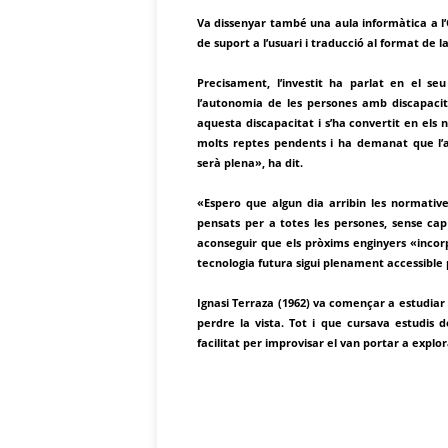
Va dissenyar també una aula informàtica a l’
de suport a l’usuari i traducció al format de l
Precisament, l’investit ha parlat en el se
l’autonomia de les persones amb discapacit
aquesta discapacitat i s’ha convertit en els 
molts reptes pendents i ha demanat que l’ac
serà plena», ha dit.
«Espero que algun dia arribin les normative
pensats per a totes les persones, sense ca
aconseguir que els pròxims enginyers «incor
tecnologia futura sigui plenament accessible
Ignasi Terraza (1962) va començar a estudiar
perdre la vista. Tot i que cursava estudis d
facilitat per improvisar el van portar a explo