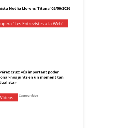
ista Noèlia Llorens ‘Titana’ 05/06/2026
upera "Les Entrevistes a la Web"
 Pérez Cruz: «És important poder
onar-nos junts en un moment tan
dualista»
 Vídeos