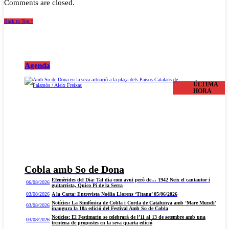
Comments are closed.
Back to Top ↑
Agenda
ÚLTIMA
HORA
Cobla amb So de Dona
Efemèrides del Dia: Tal dia com avui però de… 1942 Neix el cantautor i
06/08/2026
guitarrista, Quico Pi de la Serra
03/08/2026
A la Carta: Entrevista Noèlia Llorens ‘Titana’ 05/06/2026
Notícies: La Simfònica de Cobla i Corda de Catalunya amb ‘Mare Mundi’
03/08/2026
inaugura la 10a edició del Festival Amb So de Cobla
Notícies: El Festimariu se celebrarà de l’11 al 13 de setembre amb una
03/08/2026
trentena de propostes en la seva quarta edició