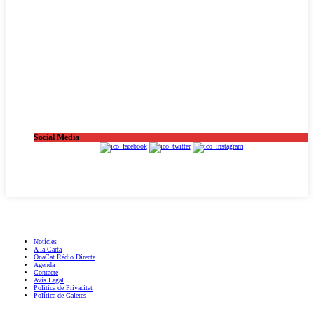
Social Media
OnaCat.Ràdio -- Powered by OnaCat.Ràdio
Notícies
A la Carta
OnaCat.Ràdio Directe
Agenda
Contacte
Avís Legal
Política de Privacitat
Política de Galetes