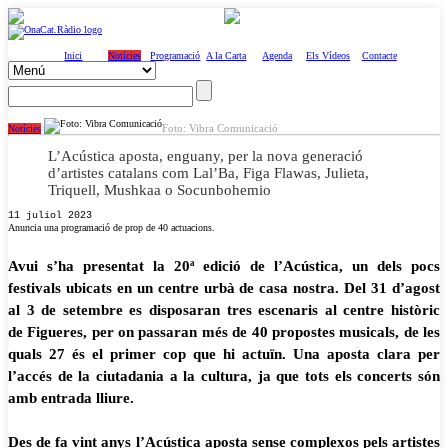
Inici
Notícies
Programació
A la Carta
Agenda
Els Vídeos
Contacte
Foto: Vibra Comunicació
Notícies
L’Acústica aposta, enguany, per la nova generació
d’artistes catalans com Lal’Ba, Figa Flawas, Julieta,
Triquell, Mushkaa o Socunbohemio
11 juliol 2023
Anuncia una programació de prop de 40 actuacions.
Avui s’ha presentat la 20ª edició de l’Acústica, un dels pocs
festivals ubicats en un centre urbà de casa nostra. Del 31 d’agost
al 3 de setembre es disposaran tres escenaris al centre històric
de Figueres, per on passaran més de 40 propostes musicals, de les
quals 27 és el primer cop que hi actuïn. Una aposta clara per
l’accés de la ciutadania a la cultura, ja que tots els concerts són
amb entrada lliure.
Des de fa vint anys l’Acústica aposta sense complexos pels artistes