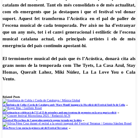
catalans del moment. Tant els més consolidats o de més actualitat,
com els emergents que ja destaquen i que el festival vol donar
suport. Aquest fet transforma l’Acústica en el pal de paller de
l’escena musical de cada temporada. Per això no ha d’estranyar
que un any més, tot i el canvi generacional i estilístic de l’escena
musical catalana actual, els principals artistes i els de més
emergència del país continuïn apostant-hi.
El termòmetre musical del país que és l’Acústica, donarà cita als
grans noms de la temporada com The Tyets, La Casa Azul, Stay
Homas, Queralt Lahoz, Miki Núñez, La La Love You o Cala
Vento.
Related Posts
La Simfònica de Cobla i Corda de Catalunya amb ‘Mare Mundi’ inaugura la 10a edició del Festival Amb So de Cobla
→
El Festimariu se celebrarà de l’11 al 13 de setembre amb una trentena de propostes en la seva quarta edició
→
El festival Microclima de Camprodon suspèn la segona jornada per la pluja
→
Sílvia Pérez Cruz encisa la primera nit del Festival Terramar
→