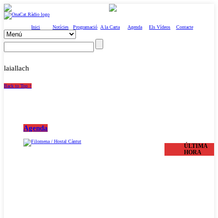
Inici
Notícies
Programació
A la Carta
Agenda
Els Vídeos
Contacte
laiallach
Back to Top ↑
Agenda
ÚLTIMA
HORA