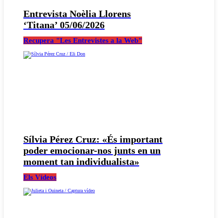
Entrevista Noèlia Llorens
‘Titana’ 05/06/2026
Recupera "Les Entrevistes a la Web"
Sílvia Pérez Cruz: «És important
poder emocionar-nos junts en un
moment tan individualista»
Els Vídeos