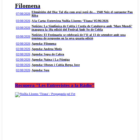
Filomena
Efemèrides del Dia: Tal dia com avui però de… 1948 Neix el cantautor Pau
07/08/2026
Riba
03/08/2026
A la Carta: Entrevista Noèlia Llorens ‘Titana’ 05/06/2026
Notícies: La Simfònica de Cobla i Corda de Catalunya amb ‘Mare Mundi’
03/08/2026
inaugura la 10a edició del Festival Amb So de Cobla
Notícies: El Festimariu se celebrarà de l’11 al 13 de setembre amb una
03/08/2026
trentena de propostes en la seva quarta edició
02/08/2026
Agenda: Filomena
02/08/2026
Agenda: Andrea Motis
02/08/2026
Agenda: Sopa de Cabra
02/08/2026
Agenda: Naina i La Fúmiga
02/08/2026
Agenda: Obeses i Cobla Berga Jove
02/08/2026
Agenda: Suu
Recupera "Les Entrevistes a la Ràdio"