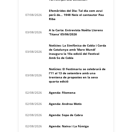
Efemèrides del Dia: Tal dia com avui
07/08/2026
però de… 1948 Neix el cantautor Pau
Riba
A la Carta: Entrevista Noèlia Llorens
03/08/2026
‘Titana’ 05/06/2026
Notícies: La Simfònica de Cobla i Corda
de Catalunya amb ‘Mare Mundi’
03/08/2026
inaugura la 10a edició del Festival
Amb So de Cobla
Notícies: El Festimariu se celebrarà de
l’11 al 13 de setembre amb una
03/08/2026
trentena de propostes en la seva
quarta edició
02/08/2026
Agenda: Filomena
02/08/2026
Agenda: Andrea Motis
02/08/2026
Agenda: Sopa de Cabra
02/08/2026
Agenda: Naina i La Fúmiga