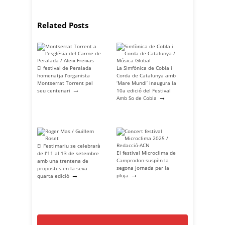
Related Posts
El festival de Peralada
La Simfònica de Cobla i
homenatja l’organista
Corda de Catalunya amb
Montserrat Torrent pel
‘Mare Mundi’ inaugura la
→
seu centenari
10a edició del Festival
→
Amb So de Cobla
El Festimariu se celebrarà
El festival Microclima de
de l’11 al 13 de setembre
Camprodon suspèn la
amb una trentena de
segona jornada per la
propostes en la seva
→
→
pluja
quarta edició