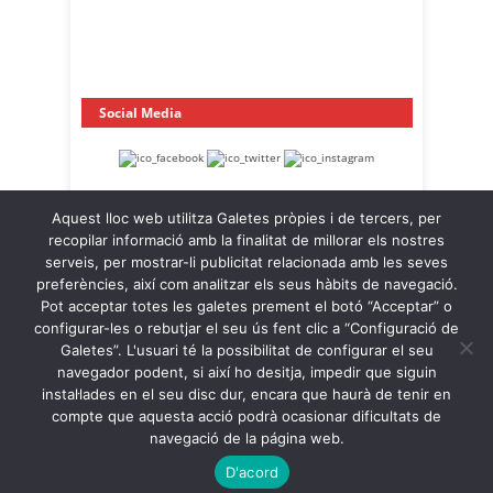
Social Media
Aquest lloc web utilitza Galetes pròpies i de tercers, per
recopilar informació amb la finalitat de millorar els nostres
serveis, per mostrar-li publicitat relacionada amb les seves
preferències, així com analitzar els seus hàbits de navegació.
Pot acceptar totes les galetes prement el botó “Acceptar” o
OnaCat.Ràdio -- Powered by OnaCat.Ràdio
configurar-les o rebutjar el seu ús fent clic a “Configuració de
Galetes”. L'usuari té la possibilitat de configurar el seu
Notícies
A la Carta
OnaCat.Ràdio Directe
navegador podent, si així ho desitja, impedir que siguin
Agenda
Contacte
Avís Legal
instal·lades en el seu disc dur, encara que haurà de tenir en
Política de Privacitat
Política de Galetes
compte que aquesta acció podrà ocasionar dificultats de
navegació de la página web.
Back to Top ↑
D'acord