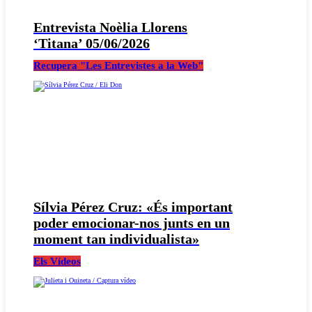
Entrevista Noèlia Llorens
‘Titana’ 05/06/2026
Recupera "Les Entrevistes a la Web"
Sílvia Pérez Cruz: «És important
poder emocionar-nos junts en un
moment tan individualista»
Els Vídeos