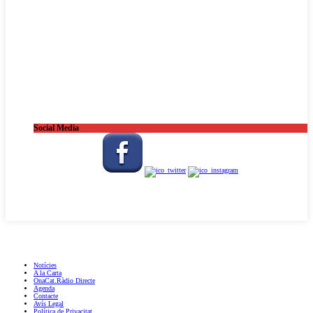
Social Media
OnaCat.Ràdio -- Powered by OnaCat.Ràdio
Notícies
A la Carta
OnaCat.Ràdio Directe
Agenda
Contacte
Avís Legal
Política de Privacitat