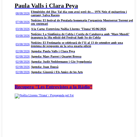
Paula Valls i Clara Peya
Efemèrides del Dia: Tal dia com avui però de… 1976 Neix el guitarrista i
08/08/2026
cantant, Salva Racero
Notícies: El festival de Peralada homenatja l’organista Montserrat Torrent pel
07/08/2026
seu centenari
03/08/2026
A la Carta: Entrevista Noèlia Llorens ‘Titana’ 05/06/2026
Notícies: La Simfònica de Cobla i Corda de Catalunya amb ‘Mare Mundi’
03/08/2026
inaugura la 10a edició del Festival Amb So de Cobla
Notícies: El Festimariu se celebrarà de l’11 al 13 de setembre amb una
03/08/2026
trentena de propostes en la seva quarta edició
02/08/2026
Agenda: Paula Valls i Clara Peya
02/08/2026
Agenda: Marc Parrot i Quartet Brossa
02/08/2026
Agenda: Judit Neddermann i Gio Symphonia
02/08/2026
Agenda: Joan Dausà
02/08/2026
Agenda: Ginestà i Els Amics de les Arts
Recupera "Les Entrevistes a la Ràdio"