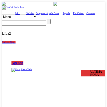
Inici
Notícies
Programació
A la Carta
Agenda
Els Vídeos
Contacte
lalba2
Back to Top ↑
Agenda
ÚLTIMA
HORA