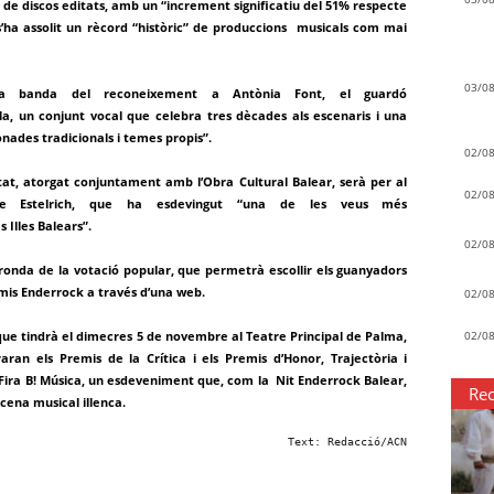
e discos editats, amb un “increment significatiu del 51% respecte
i s’ha assolit un rècord “històric” de produccions musicals com mai
03/0
, a banda del reconeixement a Antònia Font, el guardó
a, un conjunt vocal que celebra tres dècades als escenaris i una
nades tradicionals i temes propis”.
02/0
tat, atorgat conjuntament amb l’Obra Cultural Balear, serà per al
02/0
ere Estelrich, que ha esdevingut “una de les veus més
 Illes Balears”.
02/0
ronda de la votació popular, que permetrà escollir els guanyadors
emis Enderrock a través d’una web.
02/0
 que tindrà el dimecres 5 de novembre al Teatre Principal de Palma,
02/0
aran els Premis de la Crítica i els Premis d’Honor, Trajectòria i
de Fira B! Música, un esdeveniment que, com la Nit Enderrock Balear,
Rec
scena musical illenca.
Text: Redacció/ACN