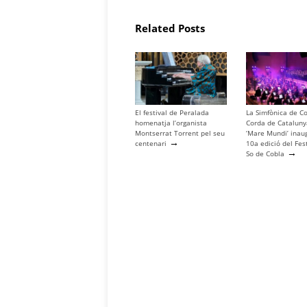
Related Posts
El festival de Peralada
La Simfònica de Co
homenatja l’organista
Corda de Catalun
Montserrat Torrent pel seu
‘Mare Mundi’ inau
→
centenari
10a edició del Fes
→
So de Cobla