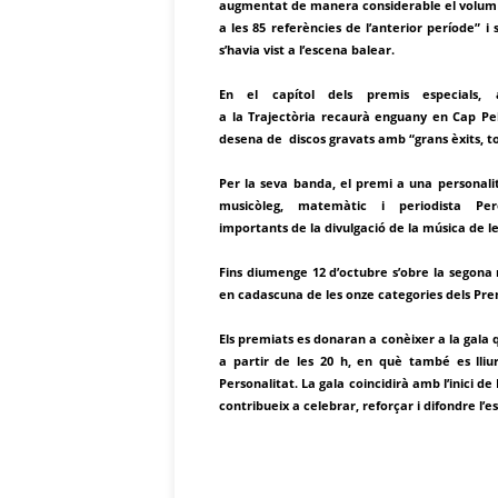
augmentat de manera considerable el volum d
a les 85 referències de l’anterior període” 
s’havia vist a l’escena balear.
En el capítol dels premis especials
a la Trajectòria recaurà enguany en Cap Pel
desena de discos gravats amb “grans èxits, to
Per la seva banda, el premi a una personali
musicòleg, matemàtic i periodista P
importants de la divulgació de la música de les
Fins diumenge 12 d’octubre s’obre la segona 
en cadascuna de les onze categories dels Pr
Els premiats es donaran a conèixer a la gala
a partir de les 20 h, en què també es lliur
Personalitat. La gala coincidirà amb l’inici 
contribueix a celebrar, reforçar i difondre l’e