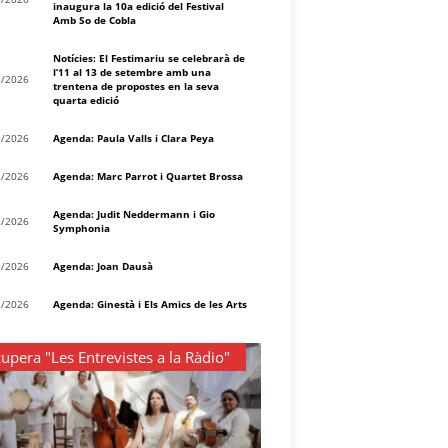
inaugura la 10a edició del Festival
Amb So de Cobla
Notícies: El Festimariu se celebrarà de
l’11 al 13 de setembre amb una
8/2026
trentena de propostes en la seva
quarta edició
8/2026
Agenda: Paula Valls i Clara Peya
8/2026
Agenda: Marc Parrot i Quartet Brossa
Agenda: Judit Neddermann i Gio
8/2026
Symphonia
8/2026
Agenda: Joan Dausà
8/2026
Agenda: Ginestà i Els Amics de les Arts
upera "Les Entrevistes a la Ràdio"