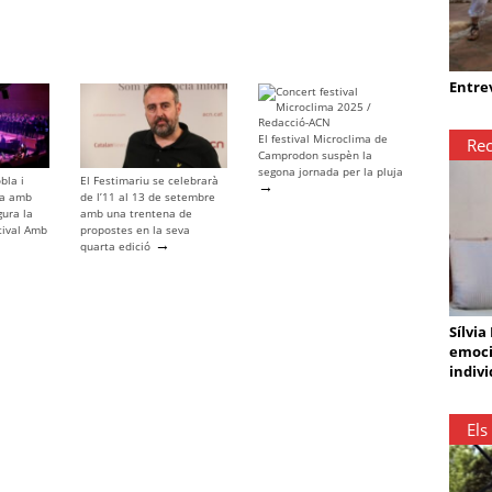
Entrev
El festival Microclima de
Rec
Camprodon suspèn la
segona jornada per la pluja
bla i
El Festimariu se celebrarà
→
ya amb
de l’11 al 13 de setembre
gura la
amb una trentena de
tival Amb
propostes en la seva
→
quarta edició
Sílvia
emoci
indivi
Els