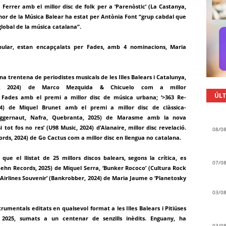
Ferrer amb el millor disc de folk per a ‘Parenòstic’ (La Castanya,
onor de la Música Balear ha estat per Antònia Font “grup cabdal que
lobal de la música catalana”.
opular, estan encapçalats per Fades, amb 4 nominacions, Maria
una trentena de periodistes musicals de les Illes Balears i Catalunya,
leo, 2024) de Marco Mezquida & Chicuelo com a millor
ÚLT
 de Fades amb el premi a millor disc de música urbana; ‘>363 Re-
024) de Miquel Brunet amb el premi a millor disc de clàssica-
 Juggernaut, Nafra, Quebranta, 2025) de Marasme amb la nova
i tot fos no res’ (U98 Music, 2024) d’Alanaire, millor disc revelació.
08/0
cords, 2024) de Go Cactus com a millor disc en llengua no catalana.
que el llistat de 25 millors discos balears, segons la crítica, es
07/0
hn Records, 2025) de Miquel Serra, ‘Bunker Rococo’ (Cultura Rock
 Airlines Souvenir’ (Bankrobber, 2024) de Maria Jaume o ‘Planetosky
03/0
strumentals editats en qualsevol format a les Illes Balears i Pitiüses
 2025, sumats a un centenar de senzills inèdits. Enguany, ha
03/0