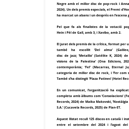
Negre amb el millor disc de pop-rock i Anna 
2024). Un dels premis especials, el Premi d’H
ha marcat un abans i un després en l’escena g
Pel que fa als finalistes de la votació p
Hein i Pèl de Gall, amb 3, i Xavibo, amb 2.
El jurat dels premis de la crítica, format per 
també ha escollit ‘Del alma’ (Gali
disc de jazz; ‘Metallix’ (Satélite K, 2024)
visions de la Palestina’ (Ona Edicions, 2
contemporània; ‘Fel’ (Macarras, Eternal
categoria de millor disc de rock, i ‘Fer com s
També s’ha distingit ‘Plaza Patines’ (Hotel Re
En un comunicat, l’organització ha explicat 
completa amb àlbums com ‘Consolacions’ (Foe
Records, 2024) de Maika Makovski, ‘Nostàlgia
S.A.’ (Cucavela Records, 2025) de Plan-ET.
Aquest llistat recull 125 discos en català i in
entre el setembre del 2024 i l’agost del