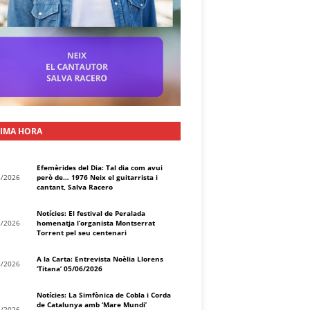
IMA HORA
Efemèrides del Dia: Tal dia com avui
8/2026
però de… 1976 Neix el guitarrista i
cantant, Salva Racero
Notícies: El festival de Peralada
8/2026
homenatja l’organista Montserrat
Torrent pel seu centenari
A la Carta: Entrevista Noèlia Llorens
8/2026
‘Titana’ 05/06/2026
Notícies: La Simfònica de Cobla i Corda
de Catalunya amb ‘Mare Mundi’
8/2026