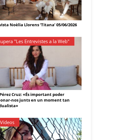
ista Noèlia Llorens ‘Titana’ 05/06/2026
upera "Les Entrevistes a la Web"
 Pérez Cruz: «És important poder
onar-nos junts en un moment tan
dualista»
 Vídeos