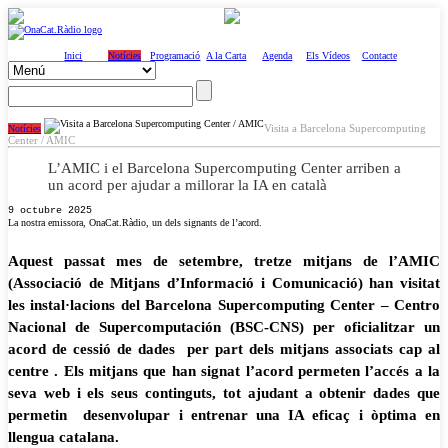
Inici
Notícies
Programació
A la Carta
Agenda
Els Vídeos
Contacte
Visita a Barcelona Supercomputing
Notícies
Center / AMIC
L’AMIC i el Barcelona Supercomputing Center arriben a
un acord per ajudar a millorar la IA en català
9 octubre 2025
La nostra emissora, OnaCat.Ràdio, un dels signants de l’acord.
Aquest passat mes de setembre, tretze mitjans de l’AMIC
(Associació de Mitjans d’Informació i Comunicació) han visitat
les instal·lacions del Barcelona Supercomputing Center – Centro
Nacional de Supercomputación (BSC-CNS) per oficialitzar un
acord de cessió de dades per part dels mitjans associats cap al
centre . Els mitjans que han signat l’acord permeten l’accés a la
seva web i els seus continguts, tot ajudant a obtenir dades que
permetin desenvolupar i entrenar una IA eficaç i òptima en
llengua catalana.