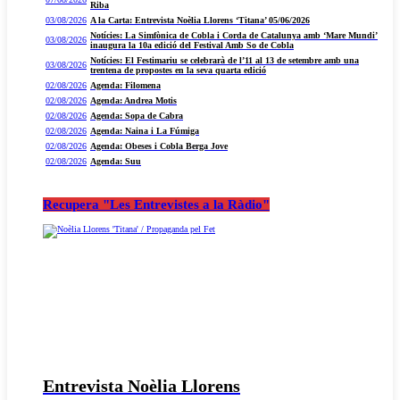
Riba
03/08/2026
A la Carta: Entrevista Noèlia Llorens ‘Titana’ 05/06/2026
Notícies: La Simfònica de Cobla i Corda de Catalunya amb ‘Mare Mundi’
03/08/2026
inaugura la 10a edició del Festival Amb So de Cobla
Notícies: El Festimariu se celebrarà de l’11 al 13 de setembre amb una
03/08/2026
trentena de propostes en la seva quarta edició
02/08/2026
Agenda: Filomena
02/08/2026
Agenda: Andrea Motis
02/08/2026
Agenda: Sopa de Cabra
02/08/2026
Agenda: Naina i La Fúmiga
02/08/2026
Agenda: Obeses i Cobla Berga Jove
02/08/2026
Agenda: Suu
Recupera "Les Entrevistes a la Ràdio"
Entrevista Noèlia Llorens