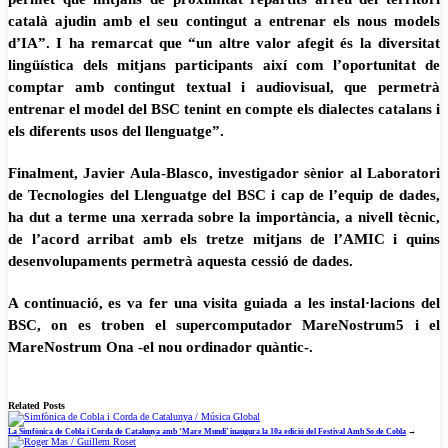
català ajudin amb el seu contingut a entrenar els nous models
d’IA”. I ha remarcat que “un altre valor afegit és la diversitat
lingüística dels mitjans participants així com l’oportunitat de
comptar amb contingut textual i audiovisual, que permetrà
entrenar el model del BSC tenint en compte els dialectes catalans i
els diferents usos del llenguatge”.
Finalment, Javier Aula-Blasco, investigador sènior al Laboratori
de Tecnologies del Llenguatge del BSC i cap de l’equip de dades,
ha dut a terme una xerrada sobre la importància, a nivell tècnic,
de l’acord arribat amb els tretze mitjans de l’AMIC i quins
desenvolupaments permetrà aquesta cessió de dades.
A continuació, es va fer una visita guiada a les instal·lacions del
BSC, on es troben el supercomputador MareNostrum5 i el
MareNostrum Ona -el nou ordinador quàntic-.
Related Posts
La Simfònica de Cobla i Corda de Catalunya amb ‘Mare Mundi’ inaugura la 10a edició del Festival Amb So de Cobla
→