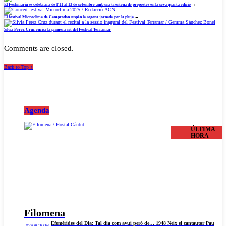
El Festimariu se celebrarà de l’11 al 13 de setembre amb una trentena de propostes en la seva quarta edició
→
El festival Microclima de Camprodon suspèn la segona jornada per la pluja
→
Sílvia Pérez Cruz encisa la primera nit del Festival Terramar
→
Comments are closed.
Back to Top ↑
Agenda
ÚLTIMA
HORA
Filomena
Efemèrides del Dia: Tal dia com avui però de… 1948 Neix el cantautor Pau
07/08/2026