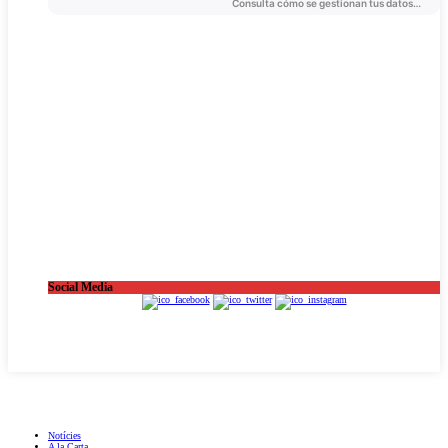
Social Media
OnaCat.Ràdio -- Powered by OnaCat.Ràdio
Notícies
A la Carta