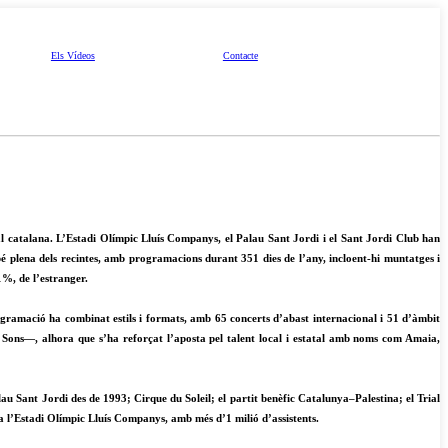
Els Vídeos
Contacte
l catalana. L’Estadi Olímpic Lluís Companys, el Palau Sant Jordi i el Sant Jordi Club han
é plena dels recintes, amb programacions durant 351 dies de l’any, incloent-hi muntatges i
1%, de l’estranger.
rogramació ha combinat estils i formats, amb 65 concerts d’abast internacional i 51 d’àmbit
 Sons—, alhora que s’ha reforçat l’aposta pel talent local i estatal amb noms com Amaia,
au Sant Jordi des de 1993; Cirque du Soleil; el partit benèfic Catalunya–Palestina; el Trial
 a l’Estadi Olímpic Lluís Companys, amb més d’1 milió d’assistents.