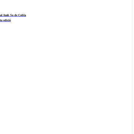
ival Amb So de Cobla
ta edició