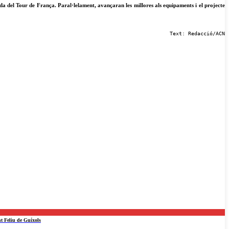
ida del Tour de França. Paral·lelament, avançaran les millores als equipaments i el projecte
Text: Redacció/ACN
nt Feliu de Guíxols