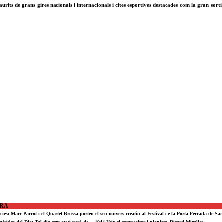
urits de grans gires nacionals i internacionals i cites esportives destacades com la gran sort
ORA
ícies: Marc Parrot i el Quartet Brossa porten el seu univers creatiu al Festival de la Porta Ferrada de Sa
mèrides del Dia: Tal dia com avui però de… 1944 Neix el compositor i pianista, Ricard Miralles