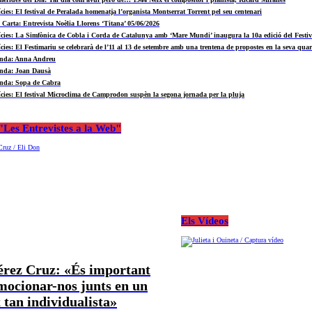
ícies: El festival de Peralada homenatja l’organista Montserrat Torrent pel seu centenari
a Carta: Entrevista Noèlia Llorens ‘Titana’ 05/06/2026
ícies: La Simfònica de Cobla i Corda de Catalunya amb ‘Mare Mundi’ inaugura la 10a edició del Fest
ícies: El Festimariu se celebrarà de l’11 al 13 de setembre amb una trentena de propostes en la seva quar
nda: Anna Andreu
nda: Joan Dausà
nda: Sopa de Cabra
ícies: El festival Microclima de Camprodon suspèn la segona jornada per la pluja
Les Entrevistes a la Web"
Els Vídeos
Pérez Cruz: «És important
mocionar-nos junts en un
tan individualista»