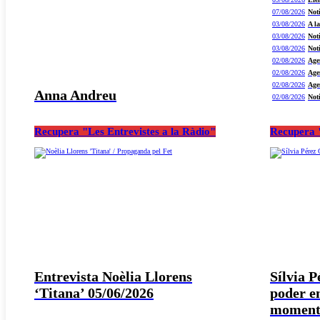
07/08/2026
Not
03/08/2026
A l
03/08/2026
Not
03/08/2026
Not
02/08/2026
Age
02/08/2026
Age
02/08/2026
Age
Anna Andreu
02/08/2026
Not
Recupera "Les Entrevistes a la Ràdio"
Recupera "
Entrevista Noèlia Llorens
Sílvia 
‘Titana’ 05/06/2026
poder e
moment 