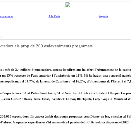
rogramació
A la Carta
Agenda
io
ectadors als prop de 200 esdeveniments programats
 més de 2,4 milions d’espectadors, segons les xifres que ha ofert l’Ajuntament de la capita
ut un 15% respecte de l’any anterior i l’assistència un 11%. Hi ha hagut una ocupació gaireb
metropolitana; el 34,7%, de la resta de Catalunya; el 16,2%, d’altres punts de l’Estat, i el 7,
ns d’espectadors: 58 al Palau Sant Jordi, 51 al Sant Jordi Club i 7 a l’Estadi Olímpic. La p
stat —com Guns N’ Roses, Billie Eilish, Kendrick Lamar, Blackpink, Lady Gaga o Mumford &
 200.000 espectadors. En aquest àmbit destaquen propostes com Disney on Ice, vinculat al Pal
d’altres. A aquestes experiències s’hi sumen els 24 partits del FC Barcelona disputats el 2025