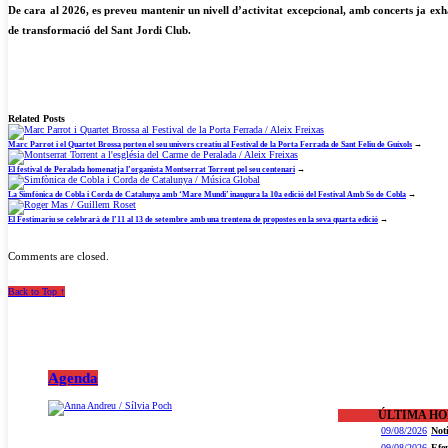
De cara al 2026, es preveu mantenir un nivell d’activitat excepcional, amb concerts ja exha
de transformació del Sant Jordi Club.
Related Posts
Marc Parrot i el Quartet Brossa porten el seu univers creatiu al Festival de la Porta Ferrada de Sant Feliu de Guíxols
→
El festival de Peralada homenatja l’organista Montserrat Torrent pel seu centenari
→
La Simfònica de Cobla i Corda de Catalunya amb ‘Mare Mundi’ inaugura la 10a edició del Festival Amb So de Cobla
→
El Festimariu se celebrarà de l’11 al 13 de setembre amb una trentena de propostes en la seva quarta edició
→
Comments are closed.
Back to Top ↑
Agenda
ÚLTIMA H
09/08/2026
Not
09/08/2026
Efe