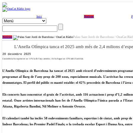
Inici
Notícies
P
Palau Sant Jordi de Barcelona / OnaCat.Ràd
Notícies
L’Anella Olímpica tanca el 2025 amb més de 2,4 milions d’esp
20 desembre 2025
L’assistència ha superat en un 11% la de l’any anterior, i hi ha hagut un 15% més d’activitat.
L’Anella Olímpica de Barcelona ha tancat el 2025 amb rècord d’esdeveniments programats i
programat al llarg de l’any prop de 200 xous, especialment musicals. L’activitat ha cresc
desmuntatges. El perfil del públic es manté estable: el 42% procedeix de Barcelona i l’àrea 
Els concerts han concentrat el gruix de l’activitat, amb 116 actuacions i prop d’1,2 milio
estatal. Onze artistes internacionals han fet de l’Anella Olímpica l’única parada a l’E
Aitana, Rigoberta Bandini, Nil Moliner o Antonio Orozco.
El calendari també ha inclòs 58 esdeveniments familiars, esportius i de ciutat, amb prop de
Indoor Barcelona; les Premier Padel Finals; o la trobada escolar Esport i Dansa Ara, entre 