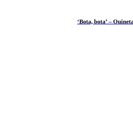
‘Bota, bota’ – Ouineta