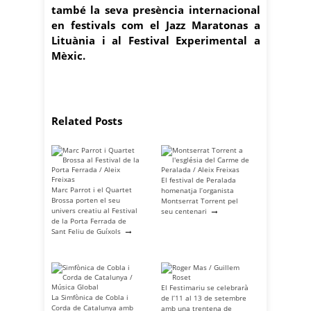
també la seva presència internacional
en festivals com el Jazz Maratonas a
Lituània i al Festival Experimental a
Mèxic.
Related Posts
El festival de Peralada
Marc Parrot i el Quartet
homenatja l’organista
Brossa porten el seu
Montserrat Torrent pel
→
univers creatiu al Festival
seu centenari
de la Porta Ferrada de
→
Sant Feliu de Guíxols
El Festimariu se celebrarà
La Simfònica de Cobla i
de l’11 al 13 de setembre
Corda de Catalunya amb
amb una trentena de