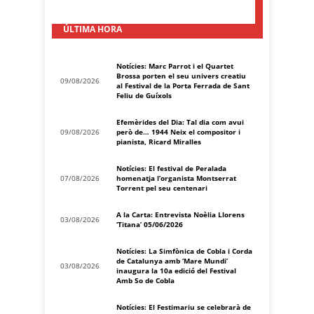
ÚLTIMA HORA
Notícies: Marc Parrot i el Quartet
Brossa porten el seu univers creatiu
09/08/2026
al Festival de la Porta Ferrada de Sant
Feliu de Guíxols
Efemèrides del Dia: Tal dia com avui
09/08/2026
però de… 1944 Neix el compositor i
pianista, Ricard Miralles
Notícies: El festival de Peralada
07/08/2026
homenatja l’organista Montserrat
Torrent pel seu centenari
A la Carta: Entrevista Noèlia Llorens
03/08/2026
‘Titana’ 05/06/2026
Notícies: La Simfònica de Cobla i Corda
de Catalunya amb ‘Mare Mundi’
03/08/2026
inaugura la 10a edició del Festival
Amb So de Cobla
Notícies: El Festimariu se celebrarà de