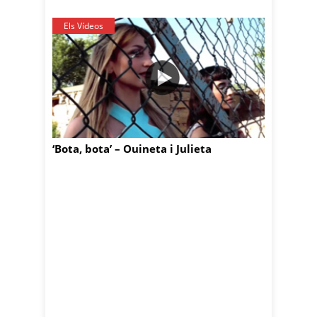
Els Vídeos
‘Bota, bota’ – Ouineta i Julieta