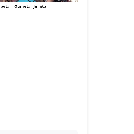
 bota’ – Ouineta i Julieta