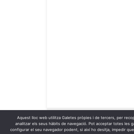
Aquest lloc web utilitza Galetes pròpies i de tercers, per recop
analitzar els seus hàbits de navegació. Pot acceptar totes les ga
configurar el seu navegador podent, si així ho desitja, impedir qu