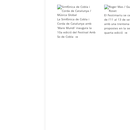
El Festimariu se c
La Simfònica de Cobla i
de l’11 al 13 de s
Corda de Catalunya amb
amb una trentena
‘Mare Mundi’ inaugura la
propostes en la s
→
10a edició del Festival Amb
quarta edició
→
So de Cobla