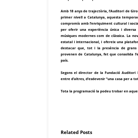
Amb 18 anys de trajectòria, l’Auditori de Gir
primer nivell a Catalunya, aquesta tempora
compromís amb l’enriquiment cultural i social 
per oferir una experiència única i diversa 
músiques modernes com de clàssica. La no
estatal i internacional, i ofereix una platafo
destacar que, tot i la presència de grans 
provenen de Catalunya, fet que consolida l
país.
Segons el director de la Fundació Auditori 
entre d’altres, d’esdevenir “una casa per a tot
Tota la programació la podeu trobar en aques
Related Posts