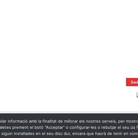
Soc
ilar informació amb la finalitat de millorar els nostres serveis, per mostr
letes prement el botó “Acceptar” o configurar-les o rebutjar el seu ús fen
e siguin instal·lades en el seu disc dur, encara que haurà de tenir en c