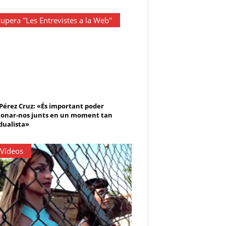
upera "Les Entrevistes a la Web"
 Pérez Cruz: «És important poder
onar-nos junts en un moment tan
dualista»
 Vídeos