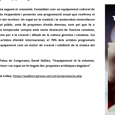
ona segueix
in crescendo
. Consolidat com un equipament cultural de
da s’expandeix i presenta una programació anual que reafirma el
del territori. Un espai on la tradició i la modernitat s’entrellacen
al públic, amb 56 propostes d’estils diversos, tant pel que fa a
va temporada compta amb noms destacats de l’escena catalana,
rma per a la creació i difusió de la cultura gironina i catalana. Cal
artistes d’àmbit internacional, el 70% dels artistes programats
’equipament com un motor de creació i exhibició de la música del
Palau de Congressos, David Ibáñez, “l’equipament té la voluntat,
hom i un espai on hi tinguin lloc propostes artístiques singulars”.
t enllaç:
https://auditori.girona.cat/cat/programacio.php