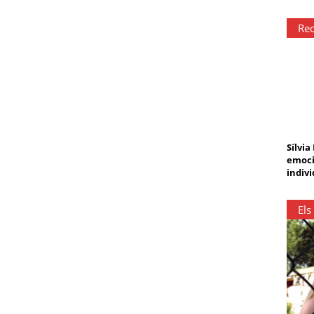
Rec
Sílvia
emoci
indivi
Els