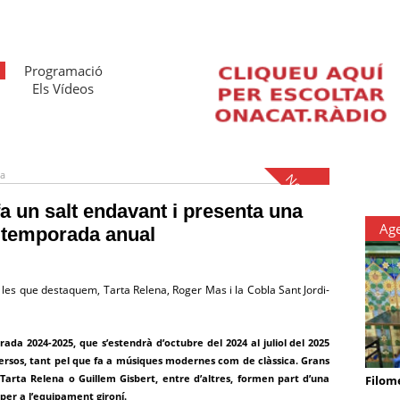
Programació
Els Vídeos
na
Notícies
fa un salt endavant i presenta una
Ag
 temporada anual
les que destaquem, Tarta Relena, Roger Mas i la Cobla Sant Jordi-
ada 2024-2025, que s’estendrà d’octubre del 2024 al juliol del 2025
ersos, tant pel que fa a músiques modernes com de clàssica. Grans
Tarta Relena o Guillem Gisbert, entre d’altres, formen part d’una
Filom
er a l’equipament gironí.