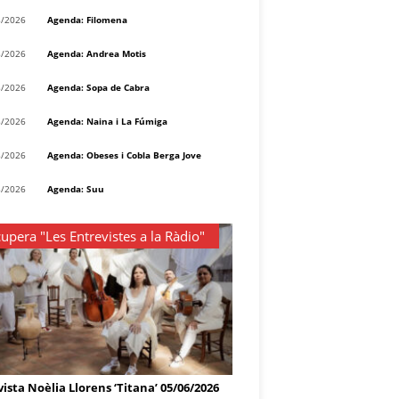
8/2026
Agenda: Filomena
8/2026
Agenda: Andrea Motis
8/2026
Agenda: Sopa de Cabra
8/2026
Agenda: Naina i La Fúmiga
8/2026
Agenda: Obeses i Cobla Berga Jove
8/2026
Agenda: Suu
upera "Les Entrevistes a la Ràdio"
ista Noèlia Llorens ‘Titana’ 05/06/2026