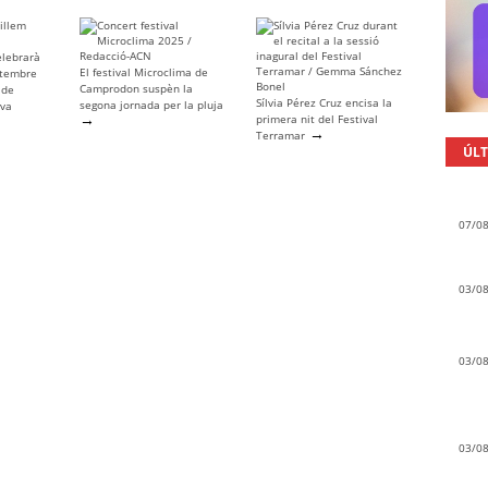
elebrarà
El festival Microclima de
etembre
Camprodon suspèn la
 de
Sílvia Pérez Cruz encisa la
segona jornada per la pluja
eva
→
primera nit del Festival
→
Terramar
ÚLT
07/0
03/0
03/0
03/0