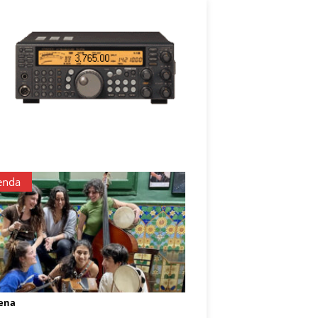
enda
ena