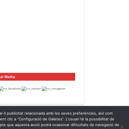
ial Media
ar-li publicitat relacionada amb les seves preferències, així com
t clic a “Configuració de Galetes”. L'usuari té la possibilitat de
ompte que aquesta acció podrà ocasionar dificultats de navegació de