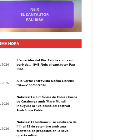
IMA HORA
Efemèrides del Dia: Tal dia com avui
8/2026
però de… 1948 Neix el cantautor Pau
Riba
A la Carta: Entrevista Noèlia Llorens
8/2026
‘Titana’ 05/06/2026
Notícies: La Simfònica de Cobla i Corda
de Catalunya amb ‘Mare Mundi’
8/2026
inaugura la 10a edició del Festival
Amb So de Cobla
Notícies: El Festimariu se celebrarà de
l’11 al 13 de setembre amb una
8/2026
trentena de propostes en la seva
quarta edició