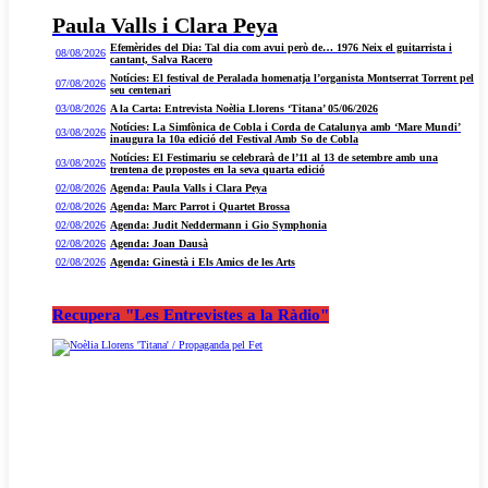
Paula Valls i Clara Peya
Efemèrides del Dia: Tal dia com avui però de… 1976 Neix el guitarrista i
08/08/2026
cantant, Salva Racero
Notícies: El festival de Peralada homenatja l’organista Montserrat Torrent pel
07/08/2026
seu centenari
03/08/2026
A la Carta: Entrevista Noèlia Llorens ‘Titana’ 05/06/2026
Notícies: La Simfònica de Cobla i Corda de Catalunya amb ‘Mare Mundi’
03/08/2026
inaugura la 10a edició del Festival Amb So de Cobla
Notícies: El Festimariu se celebrarà de l’11 al 13 de setembre amb una
03/08/2026
trentena de propostes en la seva quarta edició
02/08/2026
Agenda: Paula Valls i Clara Peya
02/08/2026
Agenda: Marc Parrot i Quartet Brossa
02/08/2026
Agenda: Judit Neddermann i Gio Symphonia
02/08/2026
Agenda: Joan Dausà
02/08/2026
Agenda: Ginestà i Els Amics de les Arts
Recupera "Les Entrevistes a la Ràdio"