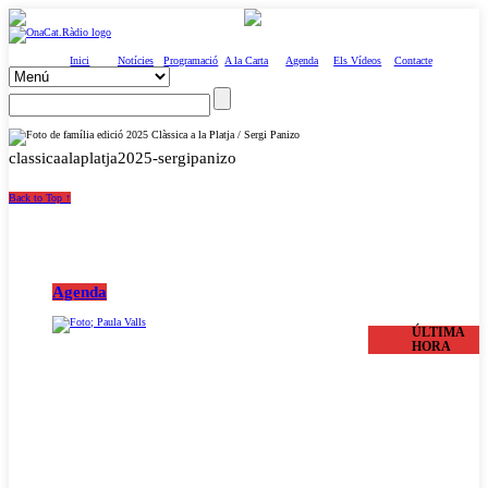
Inici
Notícies
Programació
A la Carta
Agenda
Els Vídeos
Contacte
classicaalaplatja2025-sergipanizo
Back to Top ↑
Agenda
ÚLTIMA
HORA