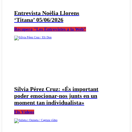
Entrevista Noèlia Llorens
‘Titana’ 05/06/2026
Recupera "Les Entrevistes a la Web"
Sílvia Pérez Cruz: «És important
poder emocionar-nos junts en un
moment tan individualista»
Els Vídeos