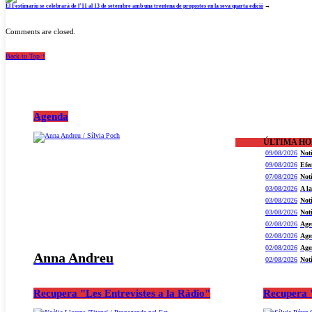
El Festimariu se celebrarà de l’11 al 13 de setembre amb una trentena de propostes en la seva quarta edició
→
Comments are closed.
Back to Top ↑
Agenda
ÚLTIMA H
09/08/2026
Not
09/08/2026
Efe
07/08/2026
Not
03/08/2026
A l
03/08/2026
Not
03/08/2026
Not
02/08/2026
Age
02/08/2026
Age
02/08/2026
Age
Anna Andreu
02/08/2026
Not
Recupera "Les Entrevistes a la Ràdio"
Recupera "