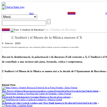
Inici
Notícies
P
Foto: L'Auditori de Barcelona
Notícies
L’Auditori i el Museu de la Música marxen d’X
4 febrer 2025
La decisió és fruit del compromís que, com a institució pública cultural, té envers la ciutadania i el seu públic.
Davant la desinformació, la polarització i els discursos d’odi creixents a X, L’Auditori i e
de contribuir a una societat més justa, formada, crítica i compromesa.
L’Auditori i el Museu de la Música se sumen així a la decisió de l’Ajuntament de Barcelona 
Related Posts
Marc Parrot i el Quartet Brossa porten el seu univers creatiu al Festival de la Porta Ferrada de Sant Feliu de Guíxols
→
El festival de Peralada homenatja l’organista Montserrat Torrent pel seu centenari
→
La Simfònica de Cobla i Corda de Catalunya amb ‘Mare Mundi’ inaugura la 10a edició del Festival Amb So de Cobla
→