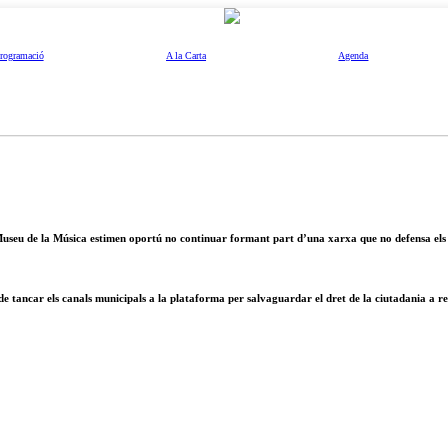
rogramació
A la Carta
Agenda
l Museu de la Música estimen oportú no continuar formant part d’una xarxa que no defensa els 
de tancar els canals municipals a la plataforma per salvaguardar el dret de la ciutadania a r