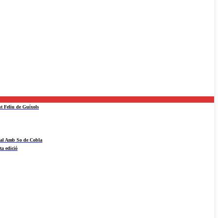
nt Feliu de Guíxols
ival Amb So de Cobla
ta edició