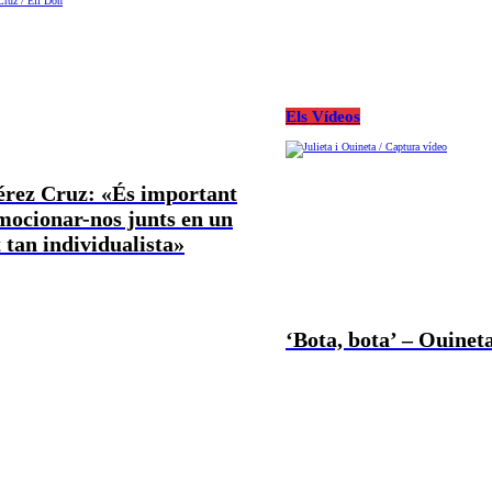
Els Vídeos
Pérez Cruz: «És important
mocionar-nos junts en un
tan individualista»
‘Bota, bota’ – Ouineta