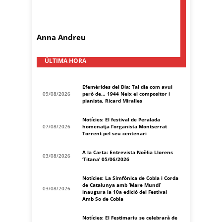
Anna Andreu
ÚLTIMA HORA
Efemèrides del Dia: Tal dia com avui
09/08/2026
però de… 1944 Neix el compositor i
pianista, Ricard Miralles
Notícies: El festival de Peralada
07/08/2026
homenatja l’organista Montserrat
Torrent pel seu centenari
A la Carta: Entrevista Noèlia Llorens
03/08/2026
‘Titana’ 05/06/2026
Notícies: La Simfònica de Cobla i Corda
de Catalunya amb ‘Mare Mundi’
03/08/2026
inaugura la 10a edició del Festival
Amb So de Cobla
Notícies: El Festimariu se celebrarà de