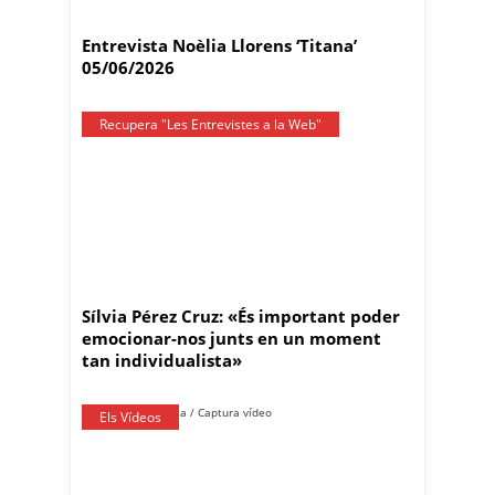
Entrevista Noèlia Llorens ‘Titana’
05/06/2026
Recupera "Les Entrevistes a la Web"
Sílvia Pérez Cruz: «És important poder
emocionar-nos junts en un moment
tan individualista»
Els Vídeos