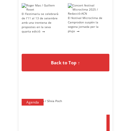
El Festimariu se celebrarà
El festival Microclima de
de l’11 al 13 de setembre
Camprodon suspèn la
amb una trentena de
segona jornada per la
propostes en la seva
→
→
pluja
quarta edició
Back to Top ↑
Agenda