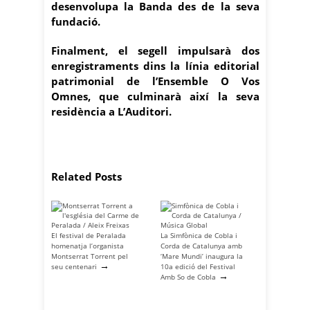
desenvolupa la Banda des de la seva
fundació.
Finalment, el segell impulsarà dos
enregistraments dins la línia editorial
patrimonial de l’Ensemble O Vos
Omnes, que culminarà així la seva
residència a L’Auditori.
Related Posts
El festival de Peralada
La Simfònica de Cobla i
homenatja l’organista
Corda de Catalunya amb
Montserrat Torrent pel
‘Mare Mundi’ inaugura la
→
seu centenari
10a edició del Festival
→
Amb So de Cobla