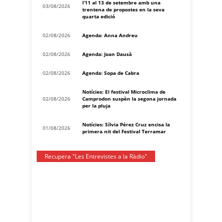
l’11 al 13 de setembre amb una
03/08/2026
trentena de propostes en la seva
quarta edició
02/08/2026
Agenda: Anna Andreu
02/08/2026
Agenda: Joan Dausà
02/08/2026
Agenda: Sopa de Cabra
Notícies: El festival Microclima de
02/08/2026
Camprodon suspèn la segona jornada
per la pluja
Notícies: Sílvia Pérez Cruz encisa la
01/08/2026
primera nit del Festival Terramar
Recupera "Les Entrevistes a la Ràdio"