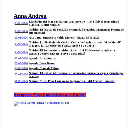
Anna Andreu
Efemèrides del Dia: Tal dia com avui però de… 1944 Neix el compositor i
09/08/2026
pianista, Ricard Miralles
Notícies: El festival de Peralada homenatja l’organista Montserrat Torrent pel
07/08/2026
seu centenari
03/08/2026
A la Carta: Entrevista Noèlia Llorens ‘Titana’ 05/06/2026
Notícies: La Simfònica de Cobla i Corda de Catalunya amb ‘Mare Mundi’
03/08/2026
inaugura la 10a edició del Festival Amb So de Cobla
Notícies: El Festimariu se celebrarà de l’11 al 13 de setembre amb una
03/08/2026
trentena de propostes en la seva quarta edició
02/08/2026
Agenda: Anna Andreu
02/08/2026
Agenda: Joan Dausà
02/08/2026
Agenda: Sopa de Cabra
Notícies: El festival Microclima de Camprodon suspèn la segona jornada per
02/08/2026
la pluja
01/08/2026
Notícies: Sílvia Pérez Cruz encisa la primera nit del Festival Terramar
Recupera "Les Entrevistes a la Ràdio"