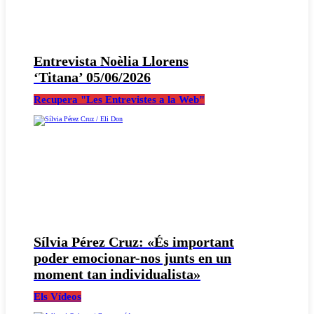
Entrevista Noèlia Llorens
‘Titana’ 05/06/2026
Recupera "Les Entrevistes a la Web"
Sílvia Pérez Cruz: «És important
poder emocionar-nos junts en un
moment tan individualista»
Els Vídeos