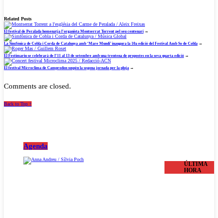
Related Posts
El festival de Peralada homenatja l’organista Montserrat Torrent pel seu centenari
→
La Simfònica de Cobla i Corda de Catalunya amb ‘Mare Mundi’ inaugura la 10a edició del Festival Amb So de Cobla
→
El Festimariu se celebrarà de l’11 al 13 de setembre amb una trentena de propostes en la seva quarta edició
→
El festival Microclima de Camprodon suspèn la segona jornada per la pluja
→
Comments are closed.
Back to Top ↑
Agenda
ÚLTIMA
HORA