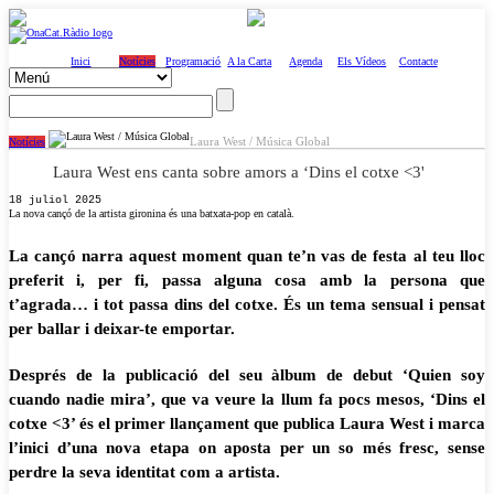
Inici
Notícies
Programació
A la Carta
Agenda
Els Vídeos
Contacte
Laura West / Música Global
Notícies
Laura West ens canta sobre amors a ‘Dins el cotxe <3'
18 juliol 2025
La nova cançó de la artista gironina és una batxata-pop en català.
La cançó narra aquest moment quan te’n vas de festa al teu lloc
preferit i, per fi, passa alguna cosa amb la persona que
t’agrada… i tot passa dins del cotxe. És un tema sensual i pensat
per ballar i deixar-te emportar.
Després de la publicació del seu àlbum de debut ‘Quien soy
cuando nadie mira’, que va veure la llum fa pocs mesos, ‘Dins el
cotxe <3’ és el primer llançament que publica Laura West i marca
l’inici d’una nova etapa on aposta per un so més fresc, sense
perdre la seva identitat com a artista.