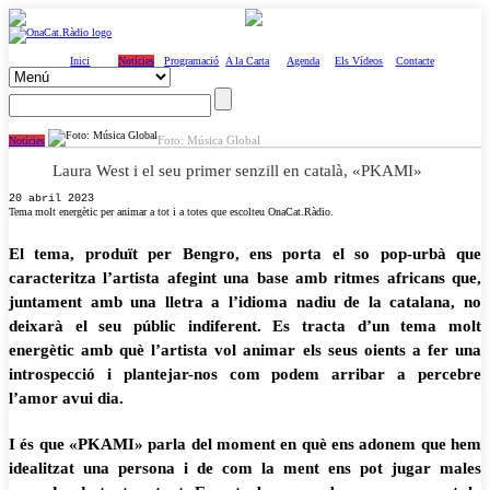
Inici
Notícies
Programació
A la Carta
Agenda
Els Vídeos
Contacte
Foto: Música Global
Notícies
Laura West i el seu primer senzill en català, «PKAMI»
20 abril 2023
Tema molt energètic per animar a tot i a totes que escolteu OnaCat.Ràdio.
El tema, produït per Bengro, ens porta el so pop-urbà que
caracteritza l’artista afegint una base amb ritmes africans que,
juntament amb una lletra a l’idioma nadiu de la catalana, no
deixarà el seu públic indiferent. Es tracta d’un tema molt
energètic amb què l’artista vol animar els seus oients a fer una
introspecció i plantejar-nos com podem arribar a percebre
l’amor avui dia.
I és que «PKAMI» parla del moment en què ens adonem que hem
idealitzat una persona i de com la ment ens pot jugar males