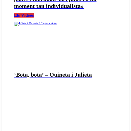
moment tan individualista»
Els Vídeos
‘Bota, bota’ – Ouineta i Julieta