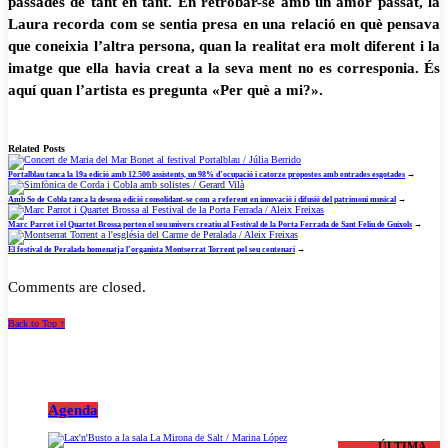
passades de tant en tant. En retrobar-se amb un amor passat, la
Laura recorda com se sentia presa en una relació en què pensava
que coneixia l’altra persona, quan la realitat era molt diferent i la
imatge que ella havia creat a la seva ment no es corresponia. És
aquí quan l’artista es pregunta «Per què a mi?».
Related Posts
Portalblau tanca la 19a edició amb 12.500 assistents, un 98% d’ocupació i catorze propostes amb entrades esgotades
→
Amb So de Cobla tanca la desena edició consolidant-se com a referent en innovació i difusió del patrimoni musical
→
Marc Parrot i el Quartet Brossa porten el seu univers creatiu al Festival de la Porta Ferrada de Sant Feliu de Guíxols
→
El festival de Peralada homenatja l’organista Montserrat Torrent pel seu centenari
→
Comments are closed.
Back to Top ↑
Agenda
ÚLTIMA