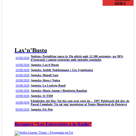
HORA
Lax’n’Busto
Notícies: Portalblau tanca la 19a edició amb 12.500 assistents, un 98%
10/08/2026
d’ocupació i catorze propostes amb entrades esgotades
10/08/2026
Agenda: Lax’n’Busto
10/08/2026
Agenda: Judith Neddermann i Gio Symphonia
10/08/2026
Agenda: Magalí Sare
10/08/2026
Agenda: Alosa i Naina
10/08/2026
Agenda: La Ludwig Band
10/08/2026
Agenda: Maria Jaume i Rigoberta Bandini
10/08/2026
Agenda: 31 FAM
Efemèrides del Dia: Tal dia com avui però de… 1997 Publicació del disc de
10/08/2026
Pascal Comelade ‘Un tal jazz’ enregistrat al Teatre Municipal de Perpinyà
09/08/2026
Agenda: Els Pets
Recupera "Les Entrevistes a la Ràdio"