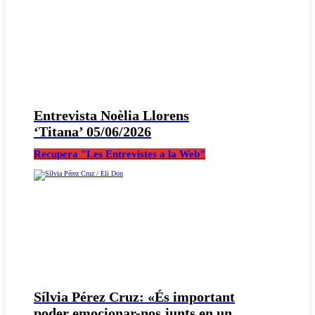
Entrevista Noèlia Llorens
‘Titana’ 05/06/2026
Recupera "Les Entrevistes a la Web"
Sílvia Pérez Cruz: «És important
poder emocionar-nos junts en un