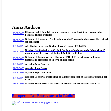
Anna Andreu
Efemèrides del Dia: Tal dia com avui però de… 1944 Neix el compositor i
09/08/2026
pianista, Ricard Miralles
Notícies: El festival de Peralada homenatja l’organista Montserrat Torrent pel
07/08/2026
seu centenari
03/08/2026
A la Carta: Entrevista Noèlia Llorens ‘Titana’ 05/06/2026
Notícies: La Simfònica de Cobla i Corda de Catalunya amb ‘Mare Mundi’
03/08/2026
inaugura la 10a edició del Festival Amb So de Cobla
Notícies: El Festimariu se celebrarà de l’11 al 13 de setembre amb una
03/08/2026
trentena de propostes en la seva quarta edició
02/08/2026
Agenda: Anna Andreu
02/08/2026
Agenda: Joan Dausà
02/08/2026
Agenda: Sopa de Cabra
Notícies: El festival Microclima de Camprodon suspèn la segona jornada per
02/08/2026
la pluja
01/08/2026
Notícies: Sílvia Pérez Cruz encisa la primera nit del Festival Terramar
Recupera "Les Entrevistes a la Ràdio"