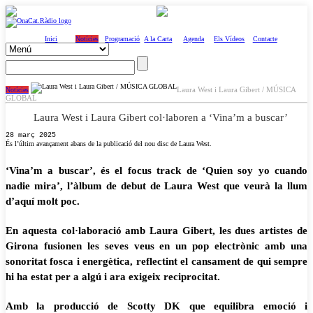
Inici
Notícies
Programació
A la Carta
Agenda
Els Vídeos
Contacte
Laura West i Laura Gibert / MÚSICA
Notícies
GLOBAL
Laura West i Laura Gibert col·laboren a ‘Vina’m a buscar’
28 març 2025
És l’últim avançament abans de la publicació del nou disc de Laura West.
‘Vina’m a buscar’, és el focus track de ‘Quien soy yo cuando
nadie mira’, l’àlbum de debut de Laura West que veurà la llum
d’aquí molt poc.
En aquesta col·laboració amb Laura Gibert, les dues artistes de
Girona fusionen les seves veus en un pop electrònic amb una
sonoritat fosca i energètica, reflectint el cansament de qui sempre
hi ha estat per a algú i ara exigeix ​​reciprocitat.
Amb la producció de Scotty DK que equilibra emoció i