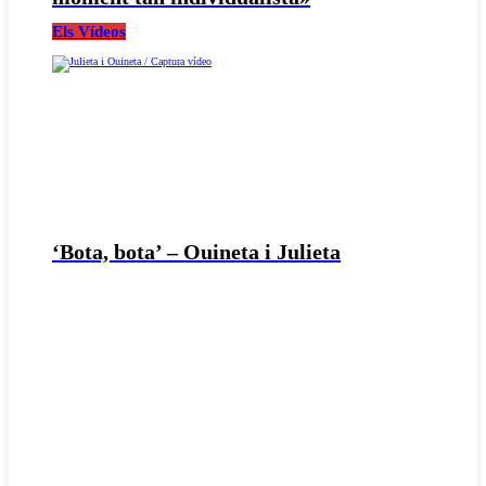
Els Vídeos
‘Bota, bota’ – Ouineta i Julieta