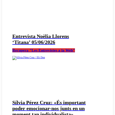
Entrevista Noèlia Llorens
‘Titana’ 05/06/2026
Recupera "Les Entrevistes a la Web"
Sílvia Pérez Cruz: «És important
poder emocionar-nos junts en un
moment tan individualista»