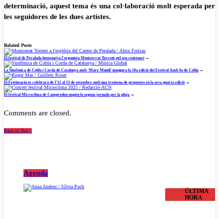
determinació, aquest tema és una col·laboració molt esperada per
les seguidores de les dues artistes.
Related Posts
El festival de Peralada homenatja l’organista Montserrat Torrent pel seu centenari
→
La Simfònica de Cobla i Corda de Catalunya amb ‘Mare Mundi’ inaugura la 10a edició del Festival Amb So de Cobla
→
El Festimariu se celebrarà de l’11 al 13 de setembre amb una trentena de propostes en la seva quarta edició
→
El festival Microclima de Camprodon suspèn la segona jornada per la pluja
→
Comments are closed.
Back to Top ↑
Agenda
ÚLTIMA
HORA