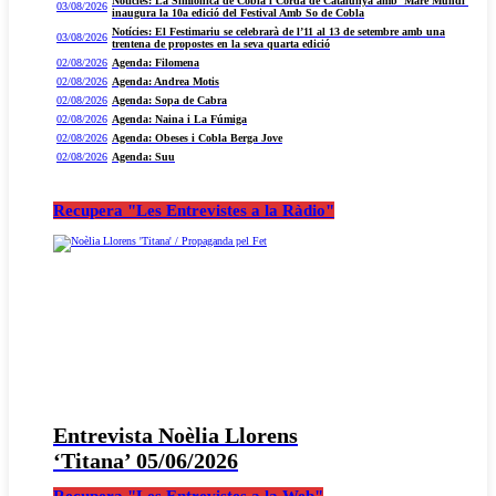
Notícies: La Simfònica de Cobla i Corda de Catalunya amb ‘Mare Mundi’
03/08/2026
inaugura la 10a edició del Festival Amb So de Cobla
Notícies: El Festimariu se celebrarà de l’11 al 13 de setembre amb una
03/08/2026
trentena de propostes en la seva quarta edició
02/08/2026
Agenda: Filomena
02/08/2026
Agenda: Andrea Motis
02/08/2026
Agenda: Sopa de Cabra
02/08/2026
Agenda: Naina i La Fúmiga
02/08/2026
Agenda: Obeses i Cobla Berga Jove
02/08/2026
Agenda: Suu
Recupera "Les Entrevistes a la Ràdio"
Entrevista Noèlia Llorens
‘Titana’ 05/06/2026