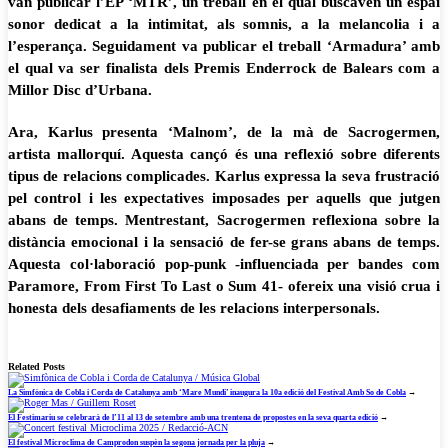
van publicar l’EP ‘MTR’, un treball en el qual buscaven un espai
sonor dedicat a la intimitat, als somnis, a la melancolia i a
l’esperança. Seguidament va publicar el treball ‘Armadura’ amb
el qual va ser finalista dels Premis Enderrock de Balears com a
Millor Disc d’Urbana.
Ara, Karlus presenta ‘Malnom’, de la mà de Sacrogermen,
artista mallorquí. Aquesta cançó és una reflexió sobre diferents
tipus de relacions complicades. Karlus expressa la seva frustració
pel control i les expectatives imposades per aquells que jutgen
abans de temps. Mentrestant, Sacrogermen reflexiona sobre la
distància emocional i la sensació de fer-se grans abans de temps.
Aquesta col·laboració pop-punk -influenciada per bandes com
Paramore, From First To Last o Sum 41- ofereix una visió crua i
honesta dels desafiaments de les relacions interpersonals.
Related Posts
La Simfònica de Cobla i Corda de Catalunya amb ‘Mare Mundi’ inaugura la 10a edició del Festival Amb So de Cobla
→
El Festimariu se celebrarà de l’11 al 13 de setembre amb una trentena de propostes en la seva quarta edició
→
El festival Microclima de Camprodon suspèn la segona jornada per la pluja
→