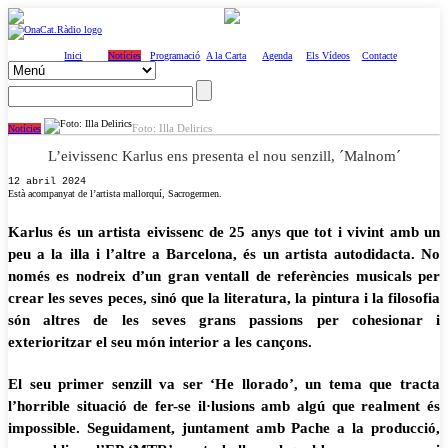
Inici
Notícies
Programació
A la Carta
Agenda
Els Vídeos
Contacte
Foto: Illa Delirics
Notícies
L’eivissenc Karlus ens presenta el nou senzill, ´Malnom´
12 abril 2024
Està acompanyat de l’artista mallorquí, Sacrogermen.
Karlus és un artista eivissenc de 25 anys que tot i vivint amb un
peu a la illa i l’altre a Barcelona, és un artista autodidacta. No
només es nodreix d’un gran ventall de referències musicals per
crear les seves peces, sinó que la literatura, la pintura i la filosofia
són altres de les seves grans passions per cohesionar i
exterioritzar el seu món interior a les cançons.
El seu primer senzill va ser ‘He llorado’, un tema que tracta
l’horrible situació de fer-se il·lusions amb algú que realment és
impossible. Seguidament, juntament amb Pache a la producció,