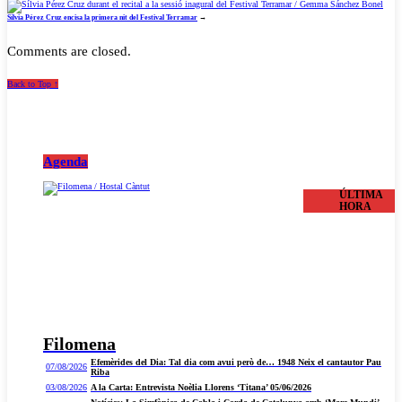
Sílvia Pérez Cruz encisa la primera nit del Festival Terramar
→
Comments are closed.
Back to Top ↑
Agenda
ÚLTIMA
HORA
Filomena
Efemèrides del Dia: Tal dia com avui però de… 1948 Neix el cantautor Pau
07/08/2026
Riba
03/08/2026
A la Carta: Entrevista Noèlia Llorens ‘Titana’ 05/06/2026