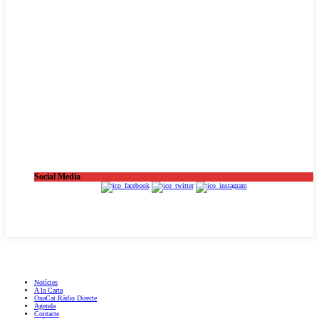
Social Media
OnaCat.Ràdio -- Powered by OnaCat.Ràdio
Notícies
A la Carta
OnaCat.Ràdio Directe
Agenda
Contacte