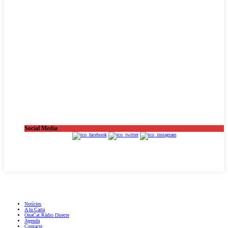
Social Media
OnaCat.Ràdio -- Powered by OnaCat.Ràdio
Notícies
A la Carta
OnaCat.Ràdio Directe
Agenda
Contacte