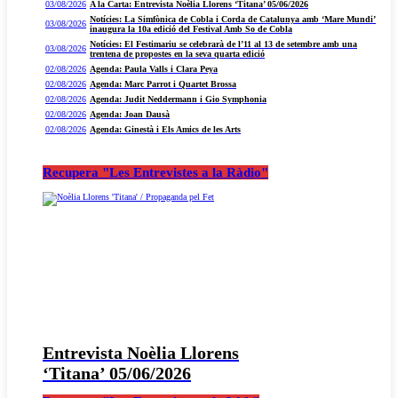
03/08/2026
A la Carta: Entrevista Noèlia Llorens ‘Titana’ 05/06/2026
Notícies: La Simfònica de Cobla i Corda de Catalunya amb ‘Mare Mundi’
03/08/2026
inaugura la 10a edició del Festival Amb So de Cobla
Notícies: El Festimariu se celebrarà de l’11 al 13 de setembre amb una
03/08/2026
trentena de propostes en la seva quarta edició
02/08/2026
Agenda: Paula Valls i Clara Peya
02/08/2026
Agenda: Marc Parrot i Quartet Brossa
02/08/2026
Agenda: Judit Neddermann i Gio Symphonia
02/08/2026
Agenda: Joan Dausà
02/08/2026
Agenda: Ginestà i Els Amics de les Arts
Recupera "Les Entrevistes a la Ràdio"
Entrevista Noèlia Llorens
‘Titana’ 05/06/2026