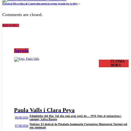
El festival Microclima de Camprodon suspèn la segona jornada per la pluja
→
Comments are closed.
Back to Top ↑
Agenda
ÚLTIMA
HORA
Paula Valls i Clara Peya
Efemèrides del Dia: Tal dia com avui però de… 1976 Neix el guitarrista i
08/08/2026
cantant, Salva Racero
Notícies: El festival de Peralada homenatja l’organista Montserrat Torrent pel
07/08/2026
seu centenari