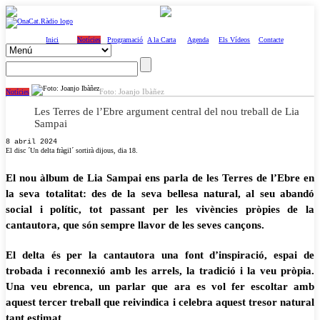
Inici
Notícies
Programació
A la Carta
Agenda
Els Vídeos
Contacte
Foto: Joanjo Ibàñez
Notícies
Les Terres de l’Ebre argument central del nou treball de Lia
Sampai
8 abril 2024
El disc ´Un delta fràgil´ sortirà dijous, dia 18.
El nou àlbum de Lia Sampai ens parla de les Terres de l’Ebre en
la seva totalitat: des de la seva bellesa natural, al seu abandó
social i polític, tot passant per les vivències pròpies de la
cantautora, que són sempre llavor de les seves cançons.
El delta és per la cantautora una font d’inspiració, espai de
trobada i reconnexió amb les arrels, la tradició i la veu pròpia.
Una veu ebrenca, un parlar que ara es vol fer escoltar amb
aquest tercer treball que reivindica i celebra aquest tresor natural
tant estimat.