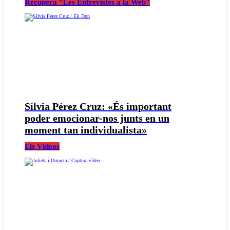
Recupera "Les Entrevistes a la Web"
Sílvia Pérez Cruz: «És important
poder emocionar-nos junts en un
moment tan individualista»
Els Vídeos