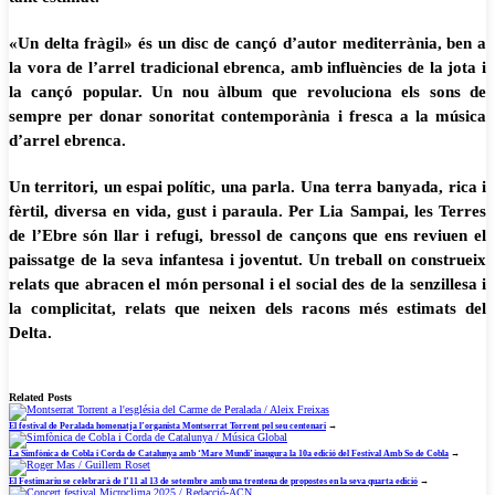
«Un delta fràgil» és un disc de cançó d’autor mediterrània, ben a
la vora de l’arrel tradicional ebrenca, amb influències de la jota i
la cançó popular. Un nou àlbum que revoluciona els sons de
sempre per donar sonoritat contemporània i fresca a la música
d’arrel ebrenca.
Un territori, un espai polític, una parla. Una terra banyada, rica i
fèrtil, diversa en vida, gust i paraula. Per Lia Sampai, les Terres
de l’Ebre són llar i refugi, bressol de cançons que ens reviuen el
paissatge de la seva infantesa i joventut. Un treball on construeix
relats que abracen el món personal i el social des de la senzillesa i
la complicitat, relats que neixen dels racons més estimats del
Delta.
Related Posts
El festival de Peralada homenatja l’organista Montserrat Torrent pel seu centenari
→
La Simfònica de Cobla i Corda de Catalunya amb ‘Mare Mundi’ inaugura la 10a edició del Festival Amb So de Cobla
→
El Festimariu se celebrarà de l’11 al 13 de setembre amb una trentena de propostes en la seva quarta edició
→