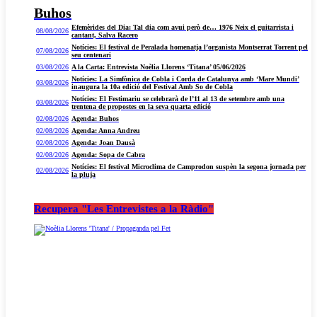
Buhos
Efemèrides del Dia: Tal dia com avui però de… 1976 Neix el guitarrista i
08/08/2026
cantant, Salva Racero
Notícies: El festival de Peralada homenatja l’organista Montserrat Torrent pel
07/08/2026
seu centenari
03/08/2026
A la Carta: Entrevista Noèlia Llorens ‘Titana’ 05/06/2026
Notícies: La Simfònica de Cobla i Corda de Catalunya amb ‘Mare Mundi’
03/08/2026
inaugura la 10a edició del Festival Amb So de Cobla
Notícies: El Festimariu se celebrarà de l’11 al 13 de setembre amb una
03/08/2026
trentena de propostes en la seva quarta edició
02/08/2026
Agenda: Buhos
02/08/2026
Agenda: Anna Andreu
02/08/2026
Agenda: Joan Dausà
02/08/2026
Agenda: Sopa de Cabra
Notícies: El festival Microclima de Camprodon suspèn la segona jornada per
02/08/2026
la pluja
Recupera "Les Entrevistes a la Ràdio"