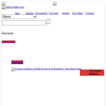
Inici
Notícies
Programació
A la Carta
Agenda
Els Vídeos
Contacte
lescruet
Back to Top ↑
Agenda
ÚLTIMA
HORA