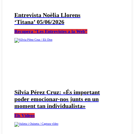
Entrevista Noèlia Llorens
‘Titana’ 05/06/2026
Recupera "Les Entrevistes a la Web"
Sílvia Pérez Cruz: «És important
poder emocionar-nos junts en un
moment tan individualista»
Els Vídeos