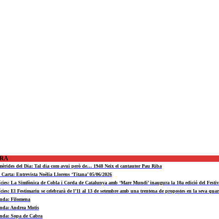
ORA
mèrides del Dia: Tal dia com avui però de… 1948 Neix el cantautor Pau Riba
a Carta: Entrevista Noèlia Llorens ‘Titana’ 05/06/2026
ícies: La Simfònica de Cobla i Corda de Catalunya amb ‘Mare Mundi’ inaugura la 10a edició del Fest
ícies: El Festimariu se celebrarà de l’11 al 13 de setembre amb una trentena de propostes en la seva quar
nda: Filomena
nda: Andrea Motis
nda: Sopa de Cabra