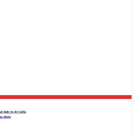
ival Amb So de Cobla
ta edició