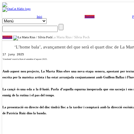
Inici
Notícies
P
La Marta Rius / Sílvia Poch
Notícies
‘L’home bala’, avançament del que serà el quart disc de La Mar
17 juny 2025
‘L’endemà’ veurà la llum el setembre d’aquest 2025.
Amb aquest nou projecte, La Marta Rius obre una nova etapa sonora, apostant per texture
escrita per la mateixa artista i ha estat arranjada conjuntament amb Guillem Ballaz i Flur
La cançó és una oda a la il·lusió. Parla d’aquella espurna inesperada que ens sacseja i ens
enmig de la rutina i el pas del temps
.
La presentació en directe del disc tindrà lloc a la tardor i comptarà amb la direcció escèni
de Patricia Ruiz dins la banda.