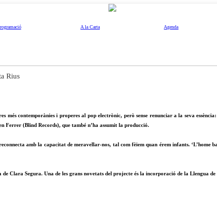
rogramació
A la Carta
Agenda
ta Rius
s més contemporànies i properes al pop electrònic, però sense renunciar a la seva essència
en Ferrer (Blind Records), que també n’ha assumit la producció.
 reconnecta amb la capacitat de meravellar-nos, tal com fèiem quan érem infants. ‘L’home bala
ca de Clara Segura. Una de les grans novetats del projecte és la incorporació de la Llengua d