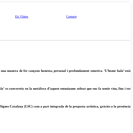
Els Vídeos
Contacte
: una manera de fer cançons honesta, personal i profundament emotiva. ‘L’home bala’ està
’ es converteix en la metàfora d’aquest entusiasme sobtat que ens fa sentir vius, fins i tot
e Signes Catalana (LSC) com a part integrada de la proposta artística, gràcies a la presència