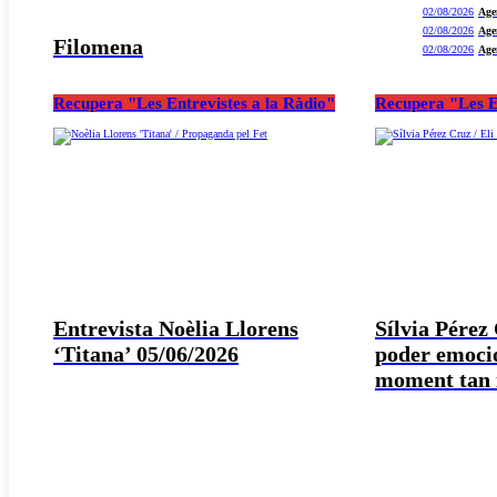
02/08/2026
Age
02/08/2026
Age
Filomena
02/08/2026
Age
Recupera "Les Entrevistes a la Ràdio"
Recupera "Les E
Entrevista Noèlia Llorens
Sílvia Pérez
‘Titana’ 05/06/2026
poder emocio
moment tan i