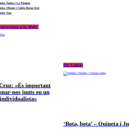
nda: Naina i La Fúmiga
nda: Obeses i Cobla Berga Jove
nda: Suu
ntrevistes a la Web"
Els Vídeos
 Cruz: «És important
nar-nos junts en un
ndividualista»
‘Bota, bota’ – Ouineta i Ju