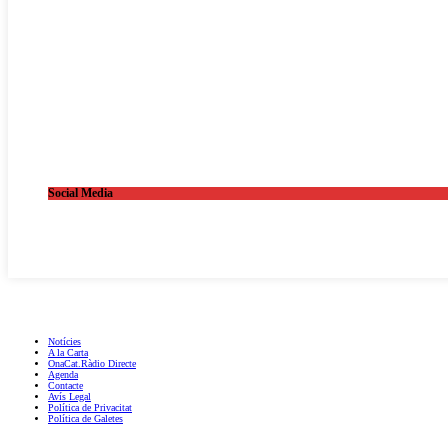
Social Media
OnaCat.Ràdio -- Powered by OnaCat.Ràdio
Notícies
A la Carta
OnaCat.Ràdio Directe
Agenda
Contacte
Avís Legal
Política de Privacitat
Política de Galetes