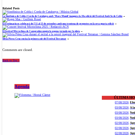
Related Posts
La Simfònica de Cobla i Corda de Catalunya amb ‘Mare Mundi’ inaugura la 10a edició del Festival Amb So de Cobla
→
El Festimariu se celebrarà de l’11 al 13 de setembre amb una trentena de propostes en la seva quarta edició
→
El festival Microclima de Camprodon suspèn la segona jornada per la pluja
→
Sílvia Pérez Cruz encisa la primera nit del Festival Terramar
→
Comments are closed.
Back to Top ↑
Agenda
ÚLTIMA H
07/08/2026
Efe
03/08/2026
A l
03/08/2026
Not
03/08/2026
Not
02/08/2026
Age
02/08/2026
Age
02/08/2026
Age