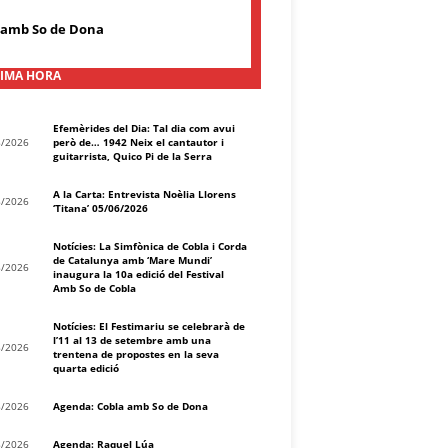
 amb So de Dona
IMA HORA
Efemèrides del Dia: Tal dia com avui
8/2026
però de… 1942 Neix el cantautor i
guitarrista, Quico Pi de la Serra
A la Carta: Entrevista Noèlia Llorens
8/2026
‘Titana’ 05/06/2026
Notícies: La Simfònica de Cobla i Corda
de Catalunya amb ‘Mare Mundi’
8/2026
inaugura la 10a edició del Festival
Amb So de Cobla
Notícies: El Festimariu se celebrarà de
l’11 al 13 de setembre amb una
8/2026
trentena de propostes en la seva
quarta edició
8/2026
Agenda: Cobla amb So de Dona
8/2026
Agenda: Raquel Lúa