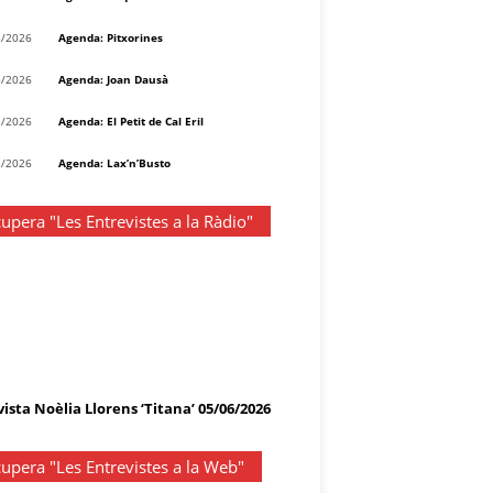
8/2026
Agenda: Pitxorines
8/2026
Agenda: Joan Dausà
8/2026
Agenda: El Petit de Cal Eril
8/2026
Agenda: Lax’n’Busto
upera "Les Entrevistes a la Ràdio"
ista Noèlia Llorens ‘Titana’ 05/06/2026
upera "Les Entrevistes a la Web"