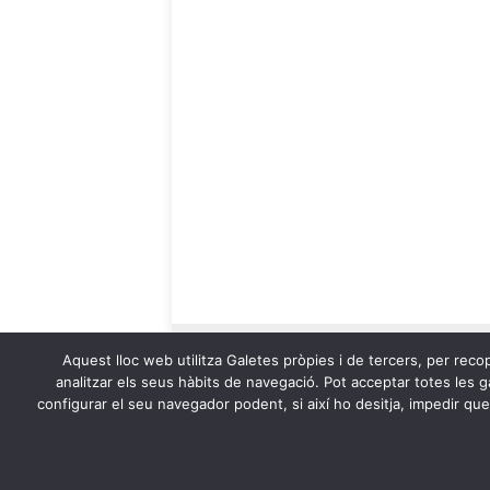
Aquest lloc web utilitza Galetes pròpies i de tercers, per recop
analitzar els seus hàbits de navegació. Pot acceptar totes les ga
configurar el seu navegador podent, si així ho desitja, impedir qu
OnaCat.Ràdio -- Powered by OnaCat.