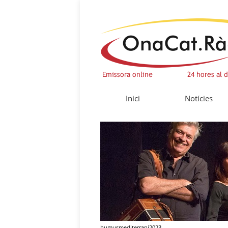
Inici
Notícies
humusmediterrani2023