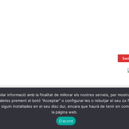
Soc
ilar informació amb la finalitat de millorar els nostres serveis, per mostr
letes prement el botó “Acceptar” o configurar-les o rebutjar el seu ús fen
e siguin instal·lades en el seu disc dur, encara que haurà de tenir en c
la página web.
Ràdio
D'acord
Notícies
A la Carta
OnaCat.Ràdio Directe
Agenda
Contacte
Avís L