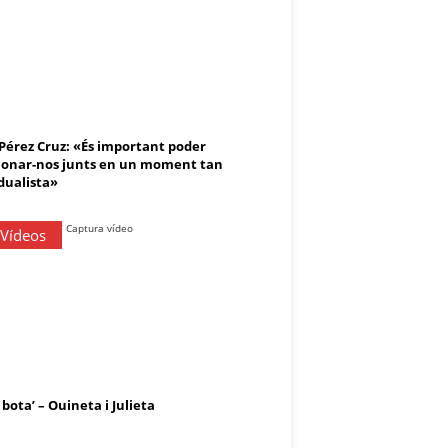
 Pérez Cruz: «És important poder
onar-nos junts en un moment tan
dualista»
 Vídeos
 bota’ – Ouineta i Julieta