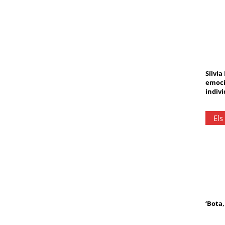
Sílvia
emoci
indivi
Els
‘Bota,