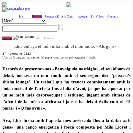
Inici
Notícies
Programació
A la Carta
Agenda
Els Vídeos
Contacte
Foto: Delirics
Notícies
Lluc enllaça el món urbà amb el món indie, «Als gens»
17 novembre 2023
L’artista fa cançons que van des del pop al trap, passant pel reggaetón i l’indie.
Després de presentar-nos «Benvolguda nostàlgia», el seu àlbum de
debut, iniciava un nou rumb amb el seu segon disc ‘peixcru’s
shisha lounge’. Un treball que ha trencat completament amb la
línia musical de l’artista fins al dia d’avui, ja que ha apostat per
un so molt més despreocupat i estiuenc, jugant amb ritmes de
l’afro i de la música africana i ja ens ha deixat èxits com «I <3
paris» i «Q fas avui?».
Ara, Lluc torna amb l’aposta més arriscada fins a la data: «als
gens», una cançó energètica i fosca composta pel Miki Lloret i