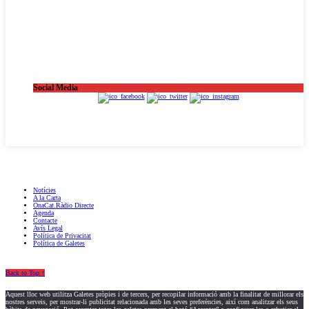
Social Media
OnaCat.Ràdio -- Powered by OnaCat.Ràdio
Notícies
A la Carta
OnaCat.Ràdio Directe
Agenda
Contacte
Avís Legal
Política de Privacitat
Política de Galetes
Back to Top ↑
Aquest lloc web utilitza Galetes pròpies i de tercers, per recopilar informació amb la finalitat de millorar els
nostres serveis, per mostrar-li publicitat relacionada amb les seves preferències, així com analitzar els seus