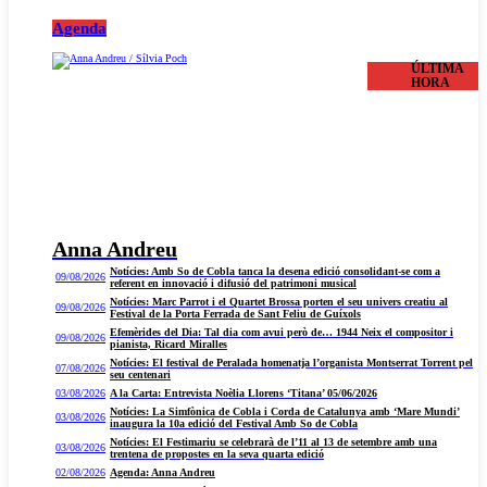
Agenda
ÚLTIMA
HORA
Anna Andreu
Notícies: Amb So de Cobla tanca la desena edició consolidant-se com a
09/08/2026
referent en innovació i difusió del patrimoni musical
Notícies: Marc Parrot i el Quartet Brossa porten el seu univers creatiu al
09/08/2026
Festival de la Porta Ferrada de Sant Feliu de Guíxols
Efemèrides del Dia: Tal dia com avui però de… 1944 Neix el compositor i
09/08/2026
pianista, Ricard Miralles
Notícies: El festival de Peralada homenatja l’organista Montserrat Torrent pel
07/08/2026
seu centenari
03/08/2026
A la Carta: Entrevista Noèlia Llorens ‘Titana’ 05/06/2026
Notícies: La Simfònica de Cobla i Corda de Catalunya amb ‘Mare Mundi’
03/08/2026
inaugura la 10a edició del Festival Amb So de Cobla
Notícies: El Festimariu se celebrarà de l’11 al 13 de setembre amb una
03/08/2026
trentena de propostes en la seva quarta edició
02/08/2026
Agenda: Anna Andreu