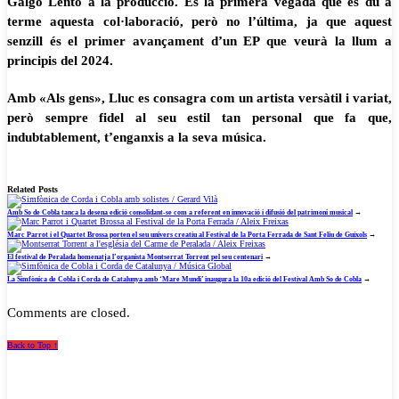
Galgo Lento a la producció. És la primera vegada que es du a
terme aquesta col·laboració, però no l’última, ja que aquest
senzill és el primer avançament d’un EP que veurà la llum a
principis del 2024.
Amb «Als gens», Lluc es consagra com un artista versàtil i variat,
però sempre fidel al seu estil tan personal que fa que,
indubtablement, t’enganxis a la seva música.
Related Posts
Amb So de Cobla tanca la desena edició consolidant-se com a referent en innovació i difusió del patrimoni musical
→
Marc Parrot i el Quartet Brossa porten el seu univers creatiu al Festival de la Porta Ferrada de Sant Feliu de Guíxols
→
El festival de Peralada homenatja l’organista Montserrat Torrent pel seu centenari
→
La Simfònica de Cobla i Corda de Catalunya amb ‘Mare Mundi’ inaugura la 10a edició del Festival Amb So de Cobla
→
Comments are closed.
Back to Top ↑