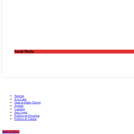
Social Media
OnaCat.Ràdio -- Powered by OnaCat.Ràdio
Notícies
A la Carta
OnaCat.Ràdio Directe
Agenda
Contacte
Avís Legal
Política de Privacitat
Política de Galetes
Back to Top ↑