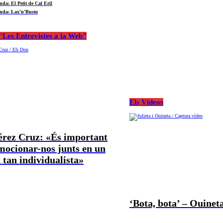
nda: El Petit de Cal Eril
nda: Lax’n’Busto
Les Entrevistes a la Web"
Els Vídeos
Pérez Cruz: «És important
mocionar-nos junts en un
tan individualista»
‘Bota, bota’ – Ouineta