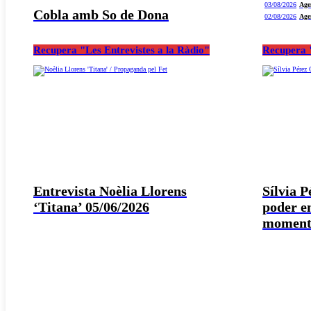
03/08/2026
Age
Cobla amb So de Dona
02/08/2026
Age
Recupera "Les Entrevistes a la Ràdio"
Recupera "
Entrevista Noèlia Llorens
Sílvia 
‘Titana’ 05/06/2026
poder e
moment 