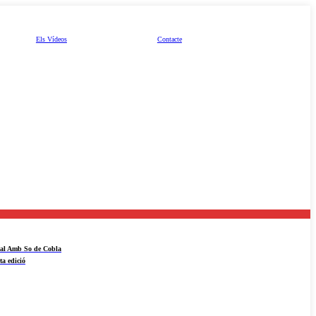
Els Vídeos
Contacte
ival Amb So de Cobla
ta edició