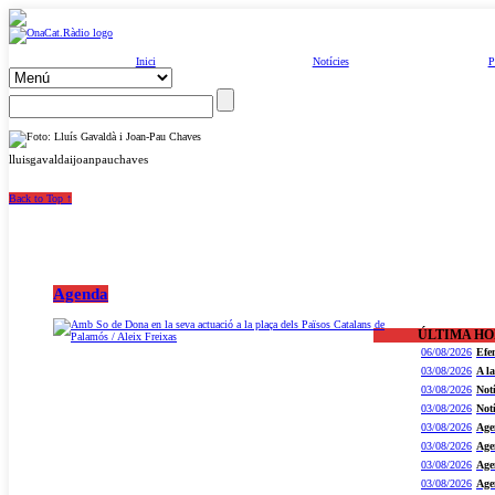
Inici
Notícies
P
lluisgavaldaijoanpauchaves
Back to Top ↑
Agenda
ÚLTIMA H
06/08/2026
Efe
03/08/2026
A l
03/08/2026
Not
03/08/2026
Not
03/08/2026
Age
03/08/2026
Age
03/08/2026
Age
03/08/2026
Age