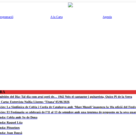
rogramació
A la Carta
Agenda
ORA
mèrides del Dia: Tal dia com avui però de… 1942 Neix el cantautor i guitarrista, Quico Pi de la Serra
a Carta: Entrevista Noèlia Llorens ‘Titana’ 05/06/2026
ícies: La Simfònica de Cobla i Corda de Catalunya amb ‘Mare Mundi’ inaugura la 10a edició del Fest
ícies: El Festimariu se celebrarà de l’11 al 13 de setembre amb una trentena de propostes en la seva quar
nda: Cobla amb So de Dona
nda: Raquel Lúa
nda: Pitxorines
nda: Joan Dausà