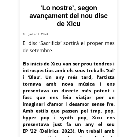
‘Lo nostre’, segon
Foto: Delirics
avançament del nou disc
de Xicu
18 juliol 2024
El disc ‘Sacrificis’ sortirà el proper mes
de setembre.
Els inicis de Xicu van ser prou tendres i
introspectius amb els seus treballs ‘Sol’
i ‘Blau’. Un any més tard, l’artista
tornava amb nova música i ens
presentava un directe més potent i
fosc que ens feia viatjar per un
imaginari d’amor i desamor sense fre.
Amb estils que passen pel trap, pop,
hyper pop i synth pop, Xicu ens
presentava just fa un any el seu
EP ‘22’ (Delirics, 2023). Un treball amb