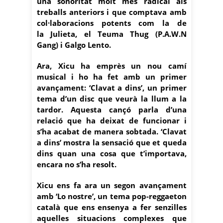
una sonoritat molt més radical als
treballs anteriors i que comptava amb
col·laboracions potents com la de
la Julieta, el Teuma Thug (P.A.W.N
Gang) i Galgo Lento.
Ara, Xicu ha emprès un nou camí
musical i ho ha fet amb un primer
avançament: ‘Clavat a dins’, un primer
tema d’un disc que veurà la llum a la
tardor. Aquesta cançó parla d’una
relació que ha deixat de funcionar i
s’ha acabat de manera sobtada. ‘Clavat
a dins’ mostra la sensació que et queda
dins quan una cosa que t’importava,
encara no s’ha resolt.
Xicu ens fa ara un segon avançament
amb ‘Lo nostre’, un tema pop-reggaeton
català que ens ensenya a fer senzilles
aquelles situacions complexes que