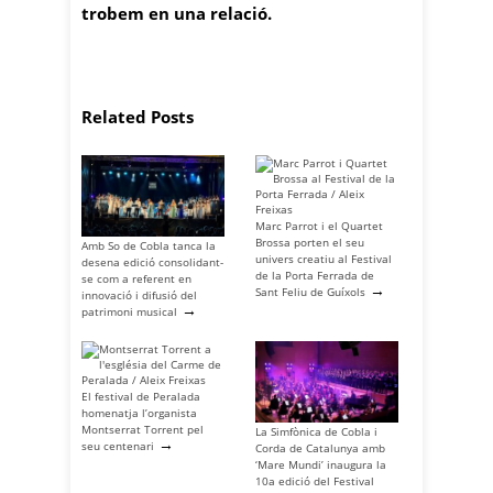
trobem en una relació.
Related Posts
Marc Parrot i el Quartet
Brossa porten el seu
Amb So de Cobla tanca la
univers creatiu al Festival
desena edició consolidant-
de la Porta Ferrada de
se com a referent en
→
Sant Feliu de Guíxols
innovació i difusió del
→
patrimoni musical
El festival de Peralada
homenatja l’organista
Montserrat Torrent pel
La Simfònica de Cobla i
→
seu centenari
Corda de Catalunya amb
‘Mare Mundi’ inaugura la
10a edició del Festival