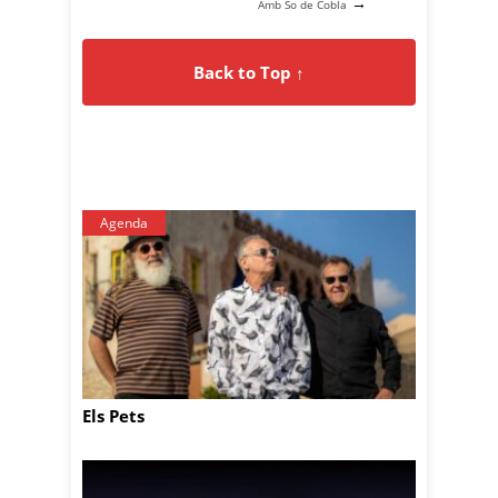
→
Amb So de Cobla
Back to Top ↑
Agenda
Els Pets