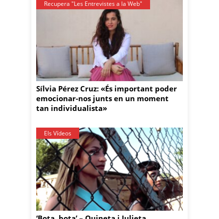
Recupera "Les Entrevistes a la Web"
Sílvia Pérez Cruz: «És important poder
emocionar-nos junts en un moment
tan individualista»
Els Vídeos
‘Bota, bota’ – Ouineta i Julieta