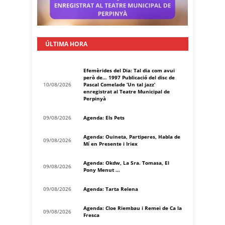
ÚLTIMA HORA
Efemèrides del Dia: Tal dia com avui
però de… 1997 Publicació del disc de
10/08/2026
Pascal Comelade ‘Un tal jazz’
enregistrat al Teatre Municipal de
Perpinyà
09/08/2026
Agenda: Els Pets
Agenda: Ouineta, Partiperes, Habla de
09/08/2026
Mí en Presente i Iriex
Agenda: Okdw, La Sra. Tomasa, El
09/08/2026
Pony Menut …
09/08/2026
Agenda: Tarta Relena
Agenda: Cloe Riembau i Remei de Ca la
09/08/2026
Fresca