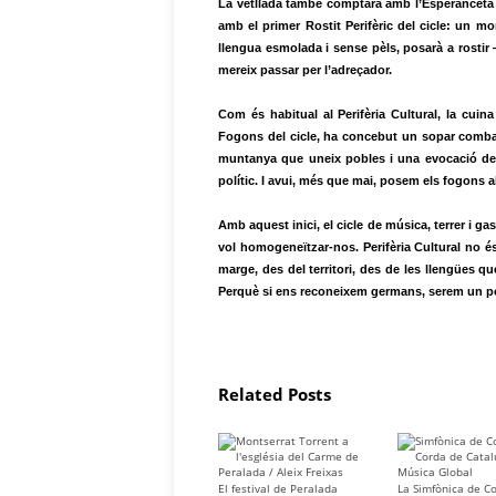
La vetllada també comptarà amb l’Esperanceta d
amb el primer Rostit Perifèric del cicle: un m
llengua esmolada i sense pèls, posarà a rostir
mereix passar per l’adreçador.
Com és habitual al Perifèria Cultural, la cuin
Fogons del cicle, ha concebut un sopar combatiu
muntanya que uneix pobles i una evocació del 
polític. I avui, més que mai, posem els fogons al
Amb aquest inici, el cicle de música, terrer i
vol homogeneïtzar-nos. Perifèria Cultural no és
marge, des del territori, des de les llengües q
Perquè si ens reconeixem germans, serem un po
Related Posts
El festival de Peralada
La Simfònica de Co