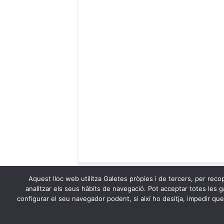
Aquest lloc web utilitza Galetes pròpies i de tercers, per recop
analitzar els seus hàbits de navegació. Pot acceptar totes les ga
configurar el seu navegador podent, si així ho desitja, impedir qu
OnaCat.Ràdio -- Powered by OnaCat.