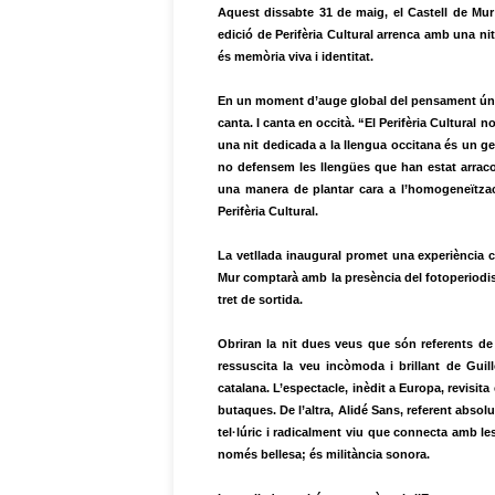
Aquest dissabte 31 de maig, el Castell de Mur e
edició de Perifèria Cultural arrenca amb una ni
és memòria viva i identitat.
En un moment d’auge global del pensament únic, l
canta. I canta en occità. “El Perifèria Cultural 
una nit dedicada a la llengua occitana és un ges
no defensem les llengües que han estat arracon
una manera de plantar cara a l’homogeneïtzac
Perifèria Cultural.
La vetllada inaugural promet una experiència c
Mur comptarà amb la presència del fotoperiodist
tret de sortida.
Obriran la nit dues veus que són referents de
ressuscita la veu incòmoda i brillant de Guil
catalana. L’espectacle, inèdit a Europa, revis
butaques. De l’altra, Alidé Sans, referent absolut
tel·lúric i radicalment viu que connecta amb les
només bellesa; és militància sonora.