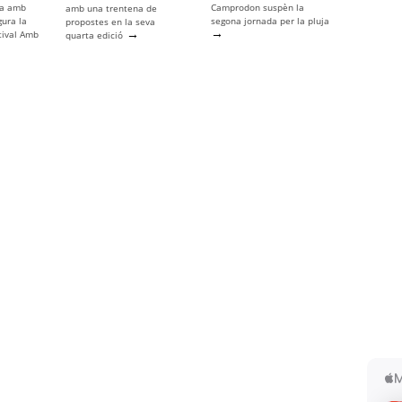
ya amb
Camprodon suspèn la
amb una trentena de
gura la
segona jornada per la pluja
propostes en la seva
→
→
tival Amb
quarta edició