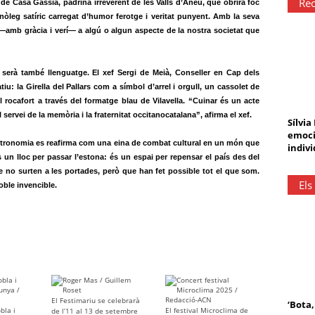
Rec
e Casa Gassia, padrina irreverent de les Valls d’Àneu, que obrirà foc
onòleg satíric carregat d’humor ferotge i veritat punyent. Amb la seva
 —amb gràcia i verí— a algú o algun aspecte de la nostra societat que
a serà també llenguatge. El xef Sergi de Meià, Conseller en Cap dels
: la Girella del Pallars com a símbol d’arrel i orgull, un cassolet de
rocafort a través del formatge blau de Vilavella. “Cuinar és un acte
 servei de la memòria i la fraternitat occitanocatalana”, afirma el xef.
Sílvia
emoci
 gastronomia es reafirma com una eina de combat cultural en un món que
indivi
 un lloc per passar l’estona: és un espai per repensar el país des del
ue no surten a les portades, però que han fet possible tot el que som.
Els
ble invencible.
El Festimariu se celebrarà
‘Bota,
bla i
El festival Microclima de
de l’11 al 13 de setembre