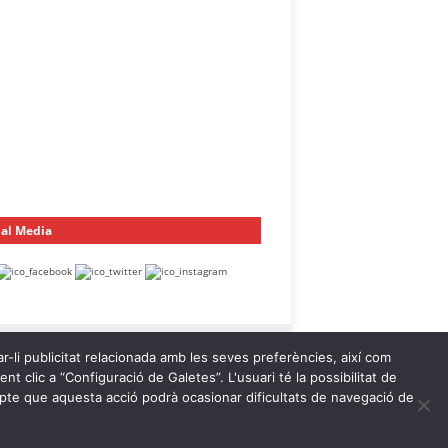
ial Media
ar-li publicitat relacionada amb les seves preferències, així com
t clic a “Configuració de Galetes”. L'usuari té la possibilitat de
ompte que aquesta acció podrà ocasionar dificultats de navegació de