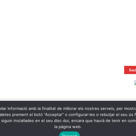
Soc
ilar informació amb la finalitat de millorar els nostres serveis, per mostr
letes prement el botó “Acceptar” o configurar-les o rebutjar el seu ús fen
e siguin instal·lades en el seu disc dur, encara que haurà de tenir en c
la página web.
Ràdio
D'acord