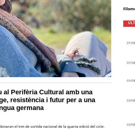
Filom
ÚLT
07/0
07/0
03/0
u al Perifèria Cultural amb una
e, resistència i futur per a una
03/0
engua germana
03/0
onaran el tret de sortida nacional de la quarta edició del cicle.