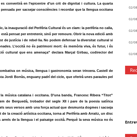
s convertirà en l’epicentre d’un crit de dignitat i cultura. La quarta
02/0
t pensada per sacsejar consciències i recordar que la llengua occitana
02/0
a inauguració del Perifèria Cultural és un clam: la perifèria no calla,
02/0
no està pensat per entretenir, sinó per remoure. Obrir la nova edició amb
t de justícia i de rebel·lia. No podem defensar la diversitat cultural si
02/0
ades. L’occità no és patrimoni mort: és memòria viva, és futur, i és
ió cultural que ens amenaça” declara Marçal Girbau, codirector del
02/0
Rec
ombativa on música, llengua i gastronomia seran trinxera. Castell de
a Jordi Borràs, enguany padrí del cicle, que oferirà unes paraules pel
 la música catalana i occitana. D’una banda, Francesc Ribera “Titot”
lem de Berguedà, trobador del segle XII i pare de la poesia satírica
ita els seus versos amb una força actual que desmunta dogmes i sacseja
 de la creació artística occitana, torna al Perifèria amb Arraitz, un disc
 arrels de la llengua i el paisatge occità. Perquè la seva música no és
Entrev