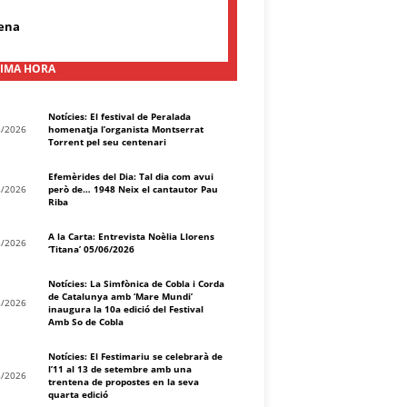
ena
IMA HORA
Notícies: El festival de Peralada
8/2026
homenatja l’organista Montserrat
Torrent pel seu centenari
Efemèrides del Dia: Tal dia com avui
8/2026
però de… 1948 Neix el cantautor Pau
Riba
A la Carta: Entrevista Noèlia Llorens
8/2026
‘Titana’ 05/06/2026
Notícies: La Simfònica de Cobla i Corda
de Catalunya amb ‘Mare Mundi’
8/2026
inaugura la 10a edició del Festival
Amb So de Cobla
Notícies: El Festimariu se celebrarà de
l’11 al 13 de setembre amb una
8/2026
trentena de propostes en la seva
quarta edició