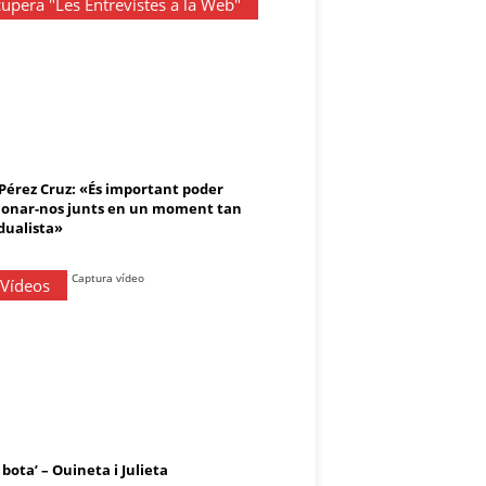
upera "Les Entrevistes a la Web"
 Pérez Cruz: «És important poder
onar-nos junts en un moment tan
dualista»
 Vídeos
 bota’ – Ouineta i Julieta