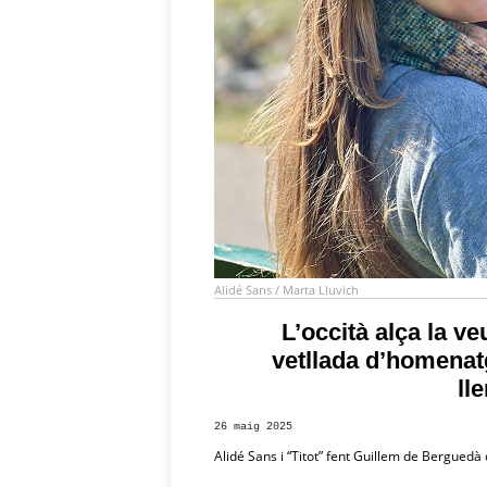
Alidé Sans / Marta Lluvich
L’occità alça la ve
vetllada d’homenatg
ll
26 maig 2025
Alidé Sans i “Titot” fent Guillem de Berguedà d