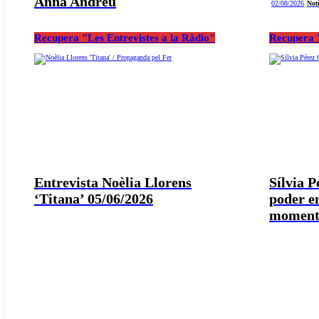
Anna Andreu
02/08/2026
Not
Recupera "Les Entrevistes a la Ràdio"
Recupera "
Entrevista Noèlia Llorens
Sílvia 
‘Titana’ 05/06/2026
poder e
moment 