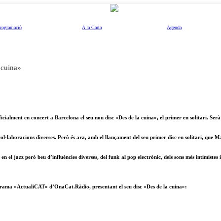
rogramació
A la Carta
Agenda
 cuina»
ialment en concert a Barcelona el seu nou disc «Des de la cuina», el primer en solitari. Serà 
l·laboracions diverses. Però és ara, amb el llançament del seu primer disc en solitari, que Ma
 el jazz però beu d’influències diverses, del funk al pop electrònic, dels sons més intimistes 
rograma «ActualiCAT» d’OnaCat.Ràdio, presentant el seu disc «Des de la cuina»: