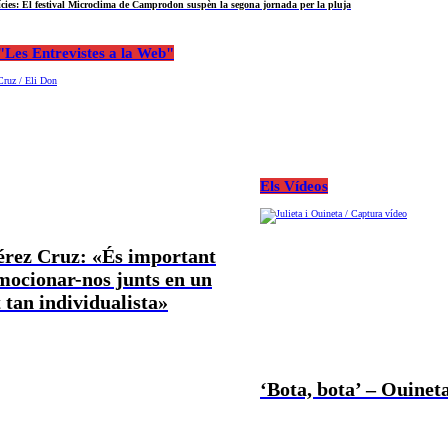
ícies: El festival Microclima de Camprodon suspèn la segona jornada per la pluja
Les Entrevistes a la Web"
Els Vídeos
Pérez Cruz: «És important
mocionar-nos junts en un
tan individualista»
‘Bota, bota’ – Ouineta