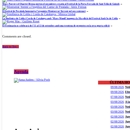
Marc Parrot i el Quartet Brossa porten el seu univers creatiu al Festival de la Porta Ferrada de Sant Feliu de Guíxols
→
El festival de Peralada homenatja l’organista Montserrat Torrent pel seu centenari
→
La Simfònica de Cobla i Corda de Catalunya amb ‘Mare Mundi’ inaugura la 10a edició del Festival Amb So de Cobla
→
El Festimariu se celebrarà de l’11 al 13 de setembre amb una trentena de propostes en la seva quarta edició
→
Comments are closed.
Back to Top ↑
Agenda
ÚLTIMA H
09/08/2026
Not
09/08/2026
Efe
07/08/2026
Not
03/08/2026
A l
03/08/2026
Not
03/08/2026
Not
02/08/2026
Age
02/08/2026
Age
02/08/2026
Age