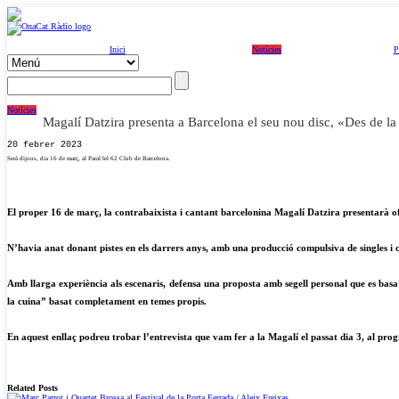
Inici
Notícies
P
Notícies
Magalí Datzira presenta a Barcelona el seu nou disc, «Des de la
20 febrer 2023
Serà dijous, dia 16 de març, al Paral·lel 62 Club de Barcelona.
El proper 16 de març, la contrabaixista i cantant barcelonina Magalí Datzira presentarà ofic
N’havia anat donant pistes en els darrers anys, amb una producció compulsiva de singles i co
Amb llarga experiència als escenaris, defensa una proposta amb segell personal que es basa en
la cuina” basat completament en temes propis.
En aquest enllaç podreu trobar l’entrevista que vam fer a la Magalí el passat dia 3, al p
Related Posts