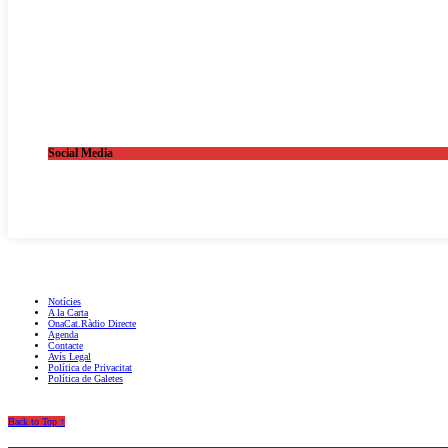
Social Media
OnaCat.Ràdio -- Powered by OnaCat.Ràdio
Notícies
A la Carta
OnaCat.Ràdio Directe
Agenda
Contacte
Avís Legal
Política de Privacitat
Política de Galetes
Back to Top ↑