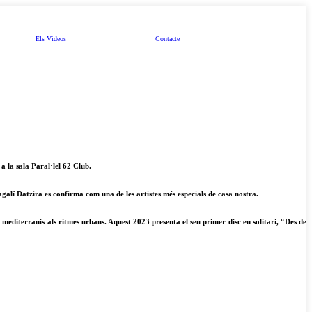
Els Vídeos
Contacte
a la sala Paral·lel 62 Club.
galí Datzira es confirma com una de les artistes més especials de casa nostra.
i mediterranis als ritmes urbans. Aquest 2023 presenta el seu primer disc en solitari, “Des de