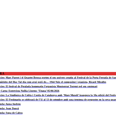
ORA
ícies: Marc Parrot i el Quartet Brossa porten el seu univers creatiu al Festival de la Porta Ferrada de Sa
mèrides del Dia: Tal dia com avui però de… 1944 Neix el compositor i pianista, Ricard Miralles
ícies: El festival de Peralada homenatja l’organista Montserrat Torrent pel seu centenari
a Carta: Entrevista Noèlia Llorens ‘Titana’ 05/06/2026
ícies: La Simfònica de Cobla i Corda de Catalunya amb ‘Mare Mundi’ inaugura la 10a edició del Fest
ícies: El Festimariu se celebrarà de l’11 al 13 de setembre amb una trentena de propostes en la seva quar
nda: Anna Andreu
nda: Joan Dausà
nda: Sopa de Cabra