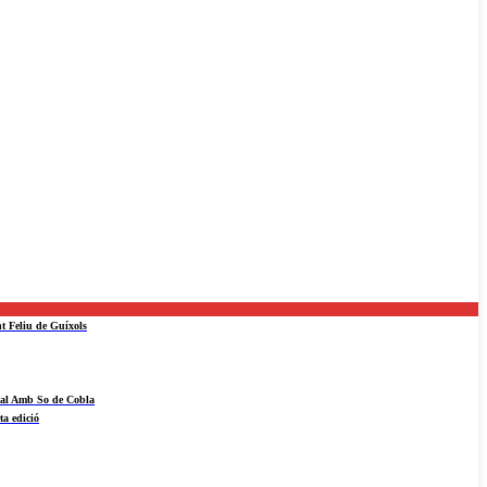
nt Feliu de Guíxols
ival Amb So de Cobla
ta edició