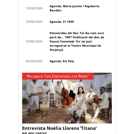
Agenda: Maria Jaume i Rigoberta
10/08/2026
Bandini
10/08/2026
Agenda: 31 FAM
Efemèrides del Dia: Tal dia com avui
però de… 1997 Publicació del disc de
10/08/2026
Pascal Comelade ‘Un tal jazz’
enregistrat al Teatre Municipal de
Perpinyà
09/08/2026
Agenda: Els Pets
Recupera "Les Entrevistes a la Ràdio"
Entrevista Noèlia Llorens ‘Titana’