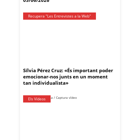
05/06/2026
Recupera "Les Entrevistes a la Web"
Sílvia Pérez Cruz: «És important poder
emocionar-nos junts en un moment
tan individualista»
Els Vídeos