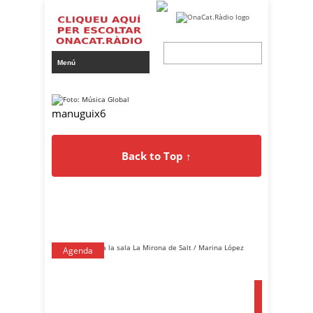
manuguix6
Back to Top ↑
Agenda