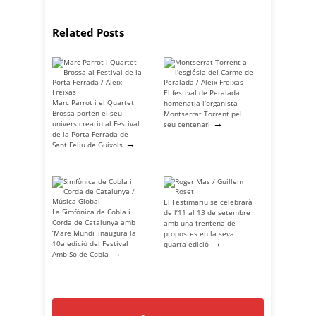
Related Posts
El festival de Peralada
Marc Parrot i el Quartet
homenatja l’organista
Brossa porten el seu
Montserrat Torrent pel
→
univers creatiu al Festival
seu centenari
de la Porta Ferrada de
→
Sant Feliu de Guíxols
El Festimariu se celebrarà
La Simfònica de Cobla i
de l’11 al 13 de setembre
Corda de Catalunya amb
amb una trentena de
‘Mare Mundi’ inaugura la
propostes en la seva
→
10a edició del Festival
quarta edició
→
Amb So de Cobla