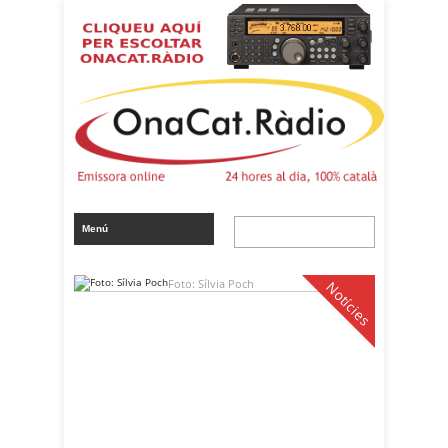
Foto: Sílvia Poch
Notícies