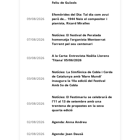
Feliu de Guíxols
Efemèrides del Dia: Tal dia com avui
09/08/2026
però de… 1944 Neix el compositor i
pianista, Ricard Miralles
Notícies: El festival de Peralada
07/08/2026
homenatja l’organista Montserrat
Torrent pel seu centenari
A la Carta: Entrevista Noèlia Llorens
03/08/2026
‘Titana’ 05/06/2026
Notícies: La Simfònica de Cobla i Corda
de Catalunya amb ‘Mare Mundi’
03/08/2026
inaugura la 10a edició del Festival
Amb So de Cobla
Notícies: El Festimariu se celebrarà de
l’11 al 13 de setembre amb una
03/08/2026
trentena de propostes en la seva
quarta edició
02/08/2026
Agenda: Anna Andreu
02/08/2026
Agenda: Joan Dausà