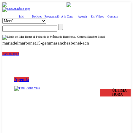
Inici
Notícies
Programació
A la Carta
Agenda
Els Vídeos
Contacte
mariadelmarbonet15-gemmasanchezbonel-acn
Back to Top ↑
Agenda
ÚLTIMA
HORA