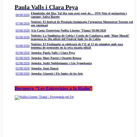
Paula Valls i Clara Peya
Efemèrides del Dia: Tal dia com avui però de… 1976 Neix el guitarrista i
08/08/2026
cantant, Salva Racero
Notícies: El festival de Peralada homenatja l’organista Montserrat Torrent pel
07/08/2026
seu centenari
03/08/2026
A la Carta: Entrevista Noèlia Llorens ‘Titana’ 05/06/2026
Notícies: La Simfònica de Cobla i Corda de Catalunya amb ‘Mare Mundi’
03/08/2026
inaugura la 10a edició del Festival Amb So de Cobla
Notícies: El Festimariu se celebrarà de l’11 al 13 de setembre amb una
03/08/2026
trentena de propostes en la seva quarta edició
02/08/2026
Agenda: Paula Valls i Clara Peya
02/08/2026
Agenda: Marc Parrot i Quartet Brossa
02/08/2026
Agenda: Judit Neddermann i Gio Symphonia
02/08/2026
Agenda: Joan Dausà
02/08/2026
Agenda: Ginestà i Els Amics de les Arts
Recupera "Les Entrevistes a la Ràdio"