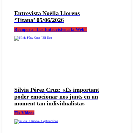
Entrevista Noèlia Llorens
‘Titana’ 05/06/2026
Recupera "Les Entrevistes a la Web"
Sílvia Pérez Cruz: «És important
poder emocionar-nos junts en un
moment tan individualista»
Els Vídeos