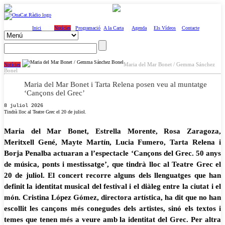
Inici
Notícies
Programació
A la Carta
Agenda
Els Vídeos
Contacte
Maria del Mar Bonet / Gemma Sánchez
Notícies
Bonel
Maria del Mar Bonet i Tarta Relena posen veu al muntatge
‘Cançons del Grec’
8 juliol 2026
Tindrà lloc al Teatre Grec el 20 de juliol.
Maria del Mar Bonet, Estrella Morente, Rosa Zaragoza,
Meritxell Gené, Mayte Martín, Lucia Fumero, Tarta Relena i
Borja Penalba actuaran a l’espectacle ‘Cançons del Grec. 50 anys
de música, ponts i mestissatge’, que tindrà lloc al Teatre Grec el
20 de juliol. El concert recorre alguns dels llenguatges que han
definit la identitat musical del festival i el diàleg entre la ciutat i el
món. Cristina López Gómez, directora artística, ha dit que no han
escollit les cançons més conegudes dels artistes, sinó els textos i
temes que tenen més a veure amb la identitat del Grec. Per altra