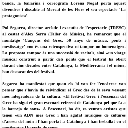
banda, la ballarina i coreògrafa Lorena Nogal porta aquest
divendres i dissabte al Mercat de les Flors el seu espectacle ‘La
protagonista’.
Pol Segarra, director artístic i executiu de l’espectacle (TRESC)
al costat d’Àlex Serra (Taller de Músics), ha remarcat que el
muntatge ‘Cançons del Grec. 50 anys de música, ponts i
mestissatge’ «no és una retrospectiva ni tampoc un homenatge».
La proposta tampoc és una successió de recitals, sinó «un viatge
musical construït a partir dels ponts que el festival ha obert
durant cinc dècades entre Catalunya, la Mediterrània i el món»,
han destacat des del festival.
Segarra ha manifestat que quan els hi van fer l’encàrrec van
pensar que s’havia de reivindicar el Grec des de la seva vessant
més integradora de la cultura. «El festival Grec i l’escenari del
Grec ha sigut el gran escenari referent de Catalunya pel que fa a
la barreja de sons». A l’escenari, ha dit, es veuran artistes que
tenen «un ADN més Grec i han agafat músiques de cultures
d’arreu del món i l’han portat a Catalunya i han treballat en el
mestissatge i barreja de sons».