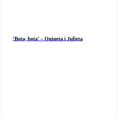
‘Bota, bota’ – Ouineta i Julieta