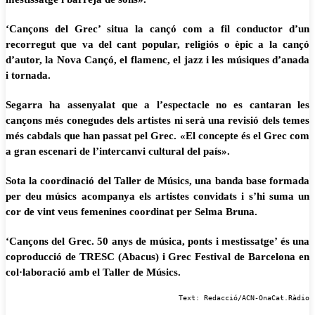
‘Cançons del Grec’ situa la cançó com a fil conductor d’un
recorregut que va del cant popular, religiós o èpic a la cançó
d’autor, la Nova Cançó, el flamenc, el jazz i les músiques d’anada
i tornada.
Segarra ha assenyalat que a l’espectacle no es cantaran les
cançons més conegudes dels artistes ni serà una revisió dels temes
més cabdals que han passat pel Grec. «El concepte és el Grec com
a gran escenari de l’intercanvi cultural del país».
Sota la coordinació del Taller de Músics, una banda base formada
per deu músics acompanya els artistes convidats i s’hi suma un
cor de vint veus femenines coordinat per Selma Bruna.
‘Cançons del Grec. 50 anys de música, ponts i mestissatge’ és una
coproducció de TRESC (Abacus) i Grec Festival de Barcelona en
col·laboració amb el Taller de Músics.
Text: Redacció/ACN-OnaCat.Ràdio