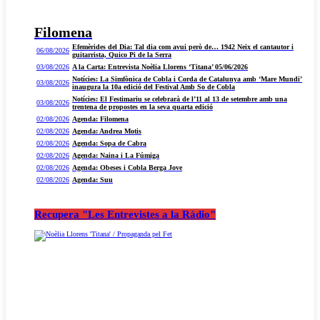
Filomena
Efemèrides del Dia: Tal dia com avui però de… 1942 Neix el cantautor i
06/08/2026
guitarrista, Quico Pi de la Serra
03/08/2026
A la Carta: Entrevista Noèlia Llorens ‘Titana’ 05/06/2026
Notícies: La Simfònica de Cobla i Corda de Catalunya amb ‘Mare Mundi’
03/08/2026
inaugura la 10a edició del Festival Amb So de Cobla
Notícies: El Festimariu se celebrarà de l’11 al 13 de setembre amb una
03/08/2026
trentena de propostes en la seva quarta edició
02/08/2026
Agenda: Filomena
02/08/2026
Agenda: Andrea Motis
02/08/2026
Agenda: Sopa de Cabra
02/08/2026
Agenda: Naina i La Fúmiga
02/08/2026
Agenda: Obeses i Cobla Berga Jove
02/08/2026
Agenda: Suu
Recupera "Les Entrevistes a la Ràdio"