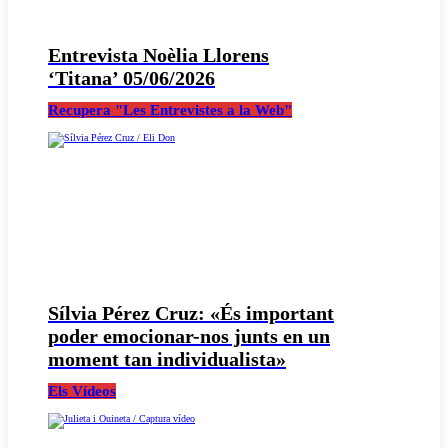
Entrevista Noèlia Llorens
‘Titana’ 05/06/2026
Recupera "Les Entrevistes a la Web"
Sílvia Pérez Cruz: «És important
poder emocionar-nos junts en un
moment tan individualista»
Els Vídeos