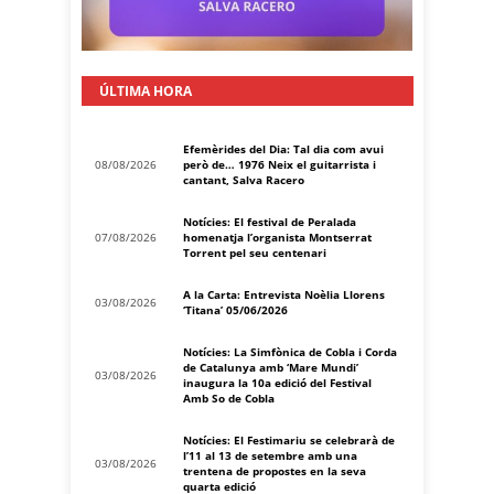
ÚLTIMA HORA
Efemèrides del Dia: Tal dia com avui
08/08/2026
però de… 1976 Neix el guitarrista i
cantant, Salva Racero
Notícies: El festival de Peralada
07/08/2026
homenatja l’organista Montserrat
Torrent pel seu centenari
A la Carta: Entrevista Noèlia Llorens
03/08/2026
‘Titana’ 05/06/2026
Notícies: La Simfònica de Cobla i Corda
de Catalunya amb ‘Mare Mundi’
03/08/2026
inaugura la 10a edició del Festival
Amb So de Cobla
Notícies: El Festimariu se celebrarà de
l’11 al 13 de setembre amb una
03/08/2026
trentena de propostes en la seva
quarta edició