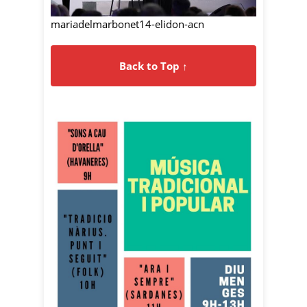
mariadelmarbonet14-elidon-acn
Back to Top ↑