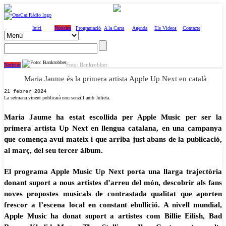
Inici
Notícies
Programació
A la Carta
Agenda
Els Vídeos
Contacte
Foto: Bankrobber
Notícies
Maria Jaume és la primera artista Apple Up Next en català
21 febrer 2024
La setmana vinent publicarà nou senzill amb Julieta.
Maria Jaume ha estat escollida per Apple Music per ser la
primera artista Up Next en llengua catalana, en una campanya
que comença avui mateix i que arriba just abans de la publicació,
al març, del seu tercer àlbum.
El programa Apple Music Up Next porta una llarga trajectòria
donant suport a nous artistes d’arreu del món, descobrir als fans
noves propostes musicals de contrastada qualitat que aporten
frescor a l’escena local en constant ebullició. A nivell mundial,
Apple Music ha donat suport a artistes com Billie Eilish, Bad