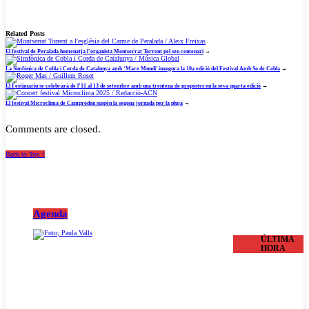
Related Posts
El festival de Peralada homenatja l’organista Montserrat Torrent pel seu centenari
→
La Simfònica de Cobla i Corda de Catalunya amb ‘Mare Mundi’ inaugura la 10a edició del Festival Amb So de Cobla
→
El Festimariu se celebrarà de l’11 al 13 de setembre amb una trentena de propostes en la seva quarta edició
→
El festival Microclima de Camprodon suspèn la segona jornada per la pluja
→
Comments are closed.
Back to Top ↑
Agenda
ÚLTIMA
HORA