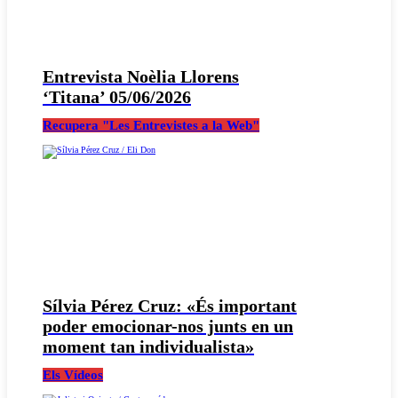
Entrevista Noèlia Llorens
‘Titana’ 05/06/2026
Recupera "Les Entrevistes a la Web"
Sílvia Pérez Cruz: «És important
poder emocionar-nos junts en un
moment tan individualista»
Els Vídeos