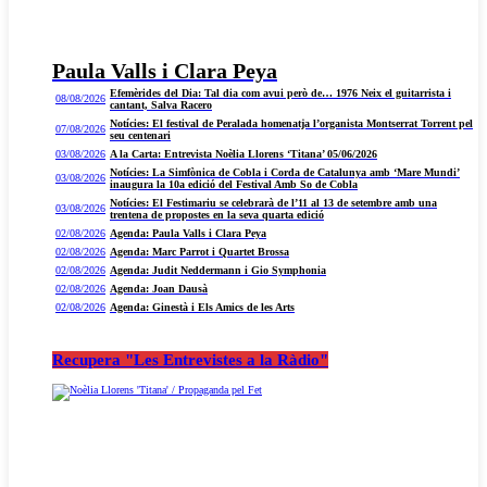
Paula Valls i Clara Peya
Efemèrides del Dia: Tal dia com avui però de… 1976 Neix el guitarrista i
08/08/2026
cantant, Salva Racero
Notícies: El festival de Peralada homenatja l’organista Montserrat Torrent pel
07/08/2026
seu centenari
03/08/2026
A la Carta: Entrevista Noèlia Llorens ‘Titana’ 05/06/2026
Notícies: La Simfònica de Cobla i Corda de Catalunya amb ‘Mare Mundi’
03/08/2026
inaugura la 10a edició del Festival Amb So de Cobla
Notícies: El Festimariu se celebrarà de l’11 al 13 de setembre amb una
03/08/2026
trentena de propostes en la seva quarta edició
02/08/2026
Agenda: Paula Valls i Clara Peya
02/08/2026
Agenda: Marc Parrot i Quartet Brossa
02/08/2026
Agenda: Judit Neddermann i Gio Symphonia
02/08/2026
Agenda: Joan Dausà
02/08/2026
Agenda: Ginestà i Els Amics de les Arts
Recupera "Les Entrevistes a la Ràdio"