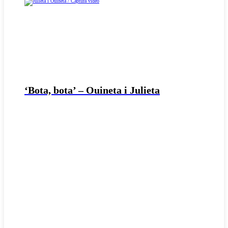
‘Bota, bota’ – Ouineta i Julieta