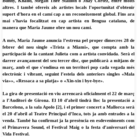
Bunny, Khalid, Megan Thee Stallion o Jhay Cortez, entre molts
altres. I també ofereix als artistes locals l’oportunitat d’obtenir
suport d’hora en el camí cap a un reconeixement global. Fins ara
mai s’havia focalitzat en cap artista en llengua catalana, de
manera que Maria Jaume obre un nou camí.
A més, Maria Jaume anuncia l’estrena pel proper dimecres 28 de
febrer del nou single «Trista a Miami», que compta amb la
participació de la cantant Julieta com a artista convidada. Serà el
darrer avançament del seu tercer disc, que publicarà a mitjans de
març, amb el que s’endinsa en un territori pop cada vegada més
electrònic i vibrant, seguint l’estela dels anteriors singles «Mala
via»», «Ressaca a sa platja» o «Xin-xin i bye-bye».
La gira de presentació en viu arrencarà oficialment el 22 de març
a l’Auditori de Girona. El 10 d’abril tindrà lloc la presentació a
Barcelona, a la sala Apolo [2], i el primer concert a Mallorca serà
el 20 d’abril al Teatre Principal d’Inca, tots ja amb entrades a la
venda. També ha confirmat ja la presència en esdeveniments com
el Primavera Sound, el Festival Maig o la festa d’aniversari del
Vida Festival.