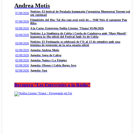
Andrea Motis
Notícies: El festival de Peralada homenatja l’organista Montserrat Torrent pel
07/08/2026
seu centenari
Efemèrides del Dia: Tal dia com avui però de… 1948 Neix el cantautor Pau
07/08/2026
Riba
03/08/2026
A la Carta: Entrevista Noèlia Llorens ‘Titana’ 05/06/2026
Notícies: La Simfònica de Cobla i Corda de Catalunya amb ‘Mare Mundi’
03/08/2026
inaugura la 10a edició del Festival Amb So de Cobla
Notícies: El Festimariu se celebrarà de l’11 al 13 de setembre amb una
03/08/2026
trentena de propostes en la seva quarta edició
02/08/2026
Agenda: Andrea Motis
02/08/2026
Agenda: Sopa de Cabra
02/08/2026
Agenda: Naina i La Fúmiga
02/08/2026
Agenda: Obeses i Cobla Berga Jove
02/08/2026
Agenda: Suu
Recupera "Les Entrevistes a la Ràdio"