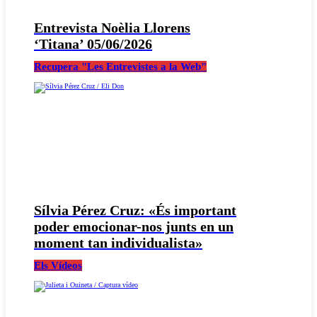
Entrevista Noèlia Llorens
‘Titana’ 05/06/2026
Recupera "Les Entrevistes a la Web"
Sílvia Pérez Cruz: «És important
poder emocionar-nos junts en un
moment tan individualista»
Els Vídeos