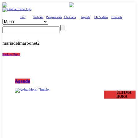
Inici
Notícies
Programació
A la Carta
Agenda
Els Vídeos
Contacte
mariadelmarbonet2
Back to Top ↑
Agenda
ÚLTIMA
HORA