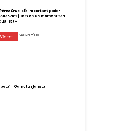
 Pérez Cruz: «És important poder
onar-nos junts en un moment tan
dualista»
 Vídeos
 bota’ – Ouineta i Julieta