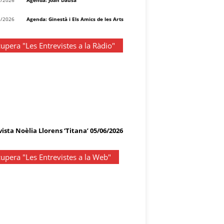
8/2026
Agenda: Joan Dausà
8/2026
Agenda: Ginestà i Els Amics de les Arts
upera "Les Entrevistes a la Ràdio"
ista Noèlia Llorens ‘Titana’ 05/06/2026
upera "Les Entrevistes a la Web"