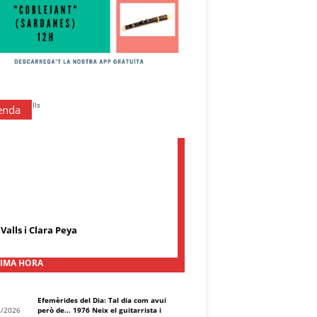
enda
Valls i Clara Peya
IMA HORA
Efemèrides del Dia: Tal dia com avui
8/2026
però de… 1976 Neix el guitarrista i