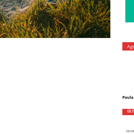
Ag
Paula 
ÚLT
08/0