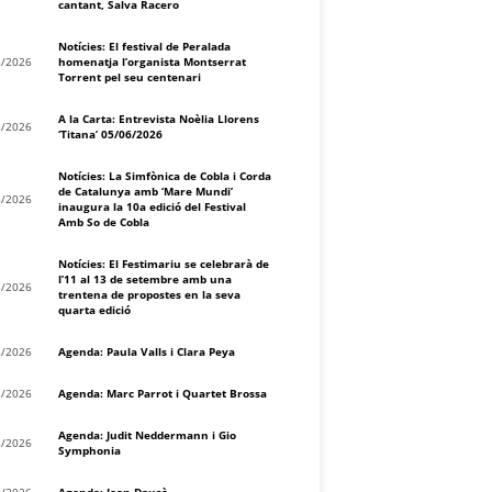
cantant, Salva Racero
Notícies: El festival de Peralada
8/2026
homenatja l’organista Montserrat
Torrent pel seu centenari
A la Carta: Entrevista Noèlia Llorens
8/2026
‘Titana’ 05/06/2026
Notícies: La Simfònica de Cobla i Corda
de Catalunya amb ‘Mare Mundi’
8/2026
inaugura la 10a edició del Festival
Amb So de Cobla
Notícies: El Festimariu se celebrarà de
l’11 al 13 de setembre amb una
8/2026
trentena de propostes en la seva
quarta edició
8/2026
Agenda: Paula Valls i Clara Peya
8/2026
Agenda: Marc Parrot i Quartet Brossa
Agenda: Judit Neddermann i Gio
8/2026
Symphonia