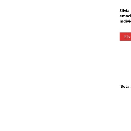
Sílvia
emoci
indivi
Els
‘Bota,