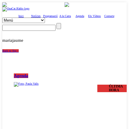
Inici
Notícies
Programació
A la Carta
Agenda
Els Vídeos
Contacte
mariajaume
Back to Top ↑
Agenda
ÚLTIMA
HORA