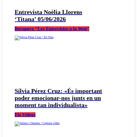
Entrevista Noèlia Llorens
‘Titana’ 05/06/2026
Recupera "Les Entrevistes a la Web"
Sílvia Pérez Cruz: «És important
poder emocionar-nos junts en un
moment tan individualista»
Els Vídeos